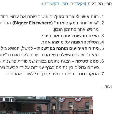
ספין מקובלות
(ויקיפדיה: ספין תקשורתי)
:
רווח אישי ליוצר ה'ספין':
הוא שוב פותח את ערוצי החדשות
"גדול יותר במקום אחר" (Bigger Elsewhere)
הסחת הד
מרעיש אחר בתזמון הנכון.
הצגת חדשות רעות באור חיובי.
הטלת האשמה על מישהו אחר.
ניתוח האירועים מותנה בפרשנות –
למשל, הנשיא ביל קל
הזאת"; עכשיו השאלה היא מה בדיוק נכלל בהגדרה "יחסי
סטטיסטיקה –
הצגת נתונים בצורה שמעודדת פרשנות ש
פערים גדולים בין נתונים בגרף עמודות על ידי קביעת ציר ה-X בנקודה שאינה א
התקרבנות
– בניית תדמית קרבן כדי לעודד אמפתיה.
ועוד…