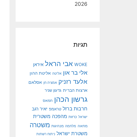
2026
תגיות
אבי הראל
איראן
WOKE
אלי בר און
אליטת ההון
אליטה
אלעד רזניק
אסלאם
אמציה חן
ארצות הברית
גדעון שניר
גרשון הכהן
חמאס
חרבות ברזל
יאיר רגב
טראמפ
מהפכה משטרית
ישראל
כרזות
משטרה
מנהיגות
מחאה
מלחמה
משטרת ישראל
ניתוח רשתות