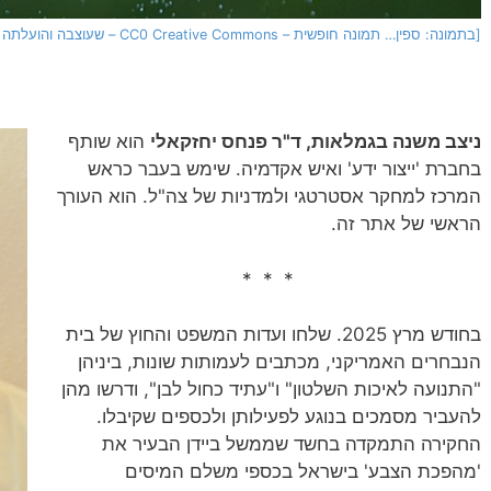
[בתמונה: ספין… תמונה חופשית – CC0 Creative Commons – שעוצבה והועלתה על ידי Bessi לאתר Pixabay]
ניצב משנה בגמלאות, ד"ר פנחס יחזקאלי
הוא שותף
בחברת 'ייצור ידע' ואיש אקדמיה. שימש בעבר כראש
המרכז למחקר אסטרטגי ולמדניות של צה"ל. הוא העורך
הראשי של אתר זה.
* * *
בחודש מרץ 2025. שלחו ועדות המשפט והחוץ של בית
הנבחרים האמריקני, מכתבים לעמותות שונות, ביניהן
"התנועה לאיכות השלטון" ו"עתיד כחול לבן", ודרשו מהן
להעביר מסמכים בנוגע לפעילותן ולכספים שקיבלו.
החקירה התמקדה בחשד שממשל ביידן הבעיר את
'מהפכת הצבע' בישראל בכספי משלם המיסים