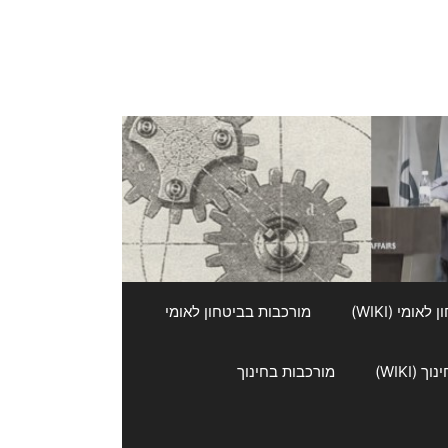
אומי (WIKI)
מורכבות בביטחון לאומי
 (WIKI)
מורכבות בחינוך