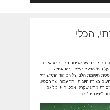
י, הכלי
ת המביכה של אליטת ההון הישראלית
ע"י הקונגרס? בעזרת ספין תקשורתי / 'סחריר' (Spin, propaganda) על הרעב בעזה… זהו אמצעי
סטת תשומת הלב של הסיקור התקשורתי
עים בצורה חיובית יותר עבור יוצר הספין.
רת מידע שקרי); אבל, הוא יכול גם
ת "יצירתית" להן.