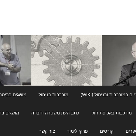
ם במורכבות ובניהול (WIKI)
מורכבות בניהול
מושגים בביטחון ל
מורכבות באכיפת חוק
כתב העת משטרה וחברה
מושגים בחינוך
פרים
קורסים
פרקי לימוד
צור קשר