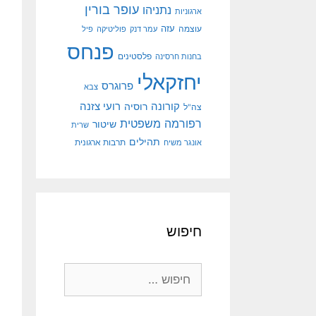
עופר בורין
נתניהו
ארגוניות
עוצמה
עזה
עמר דנק
פוליטיקה
פיל
פנחס
פלסטינים
בחנות חרסינה
יחזקאלי
פרוגרס
צבא
קורונה
רועי צזנה
רוסיה
צה"ל
רפורמה משפטית
שיטור
שרית
תהילים
אונגר משיח
תרבות ארגונית
חיפוש
חיפוש: