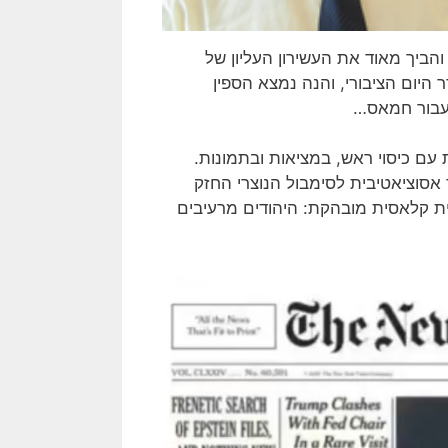
סוק הציבורי בישראל בחקירות הללו הגיע לשיאו ביולי 2025, והביך מאוד את העשירון העליון של
היום הציבורי, והנה נמצא הספין
 עבור חמאס…
 עם כיסוי ראש, במציאות ובתמונות.
סוציאטיבית לסימבול הנוצרי החזק
מית קלאסית מובהקת: היהודים מרעיבים