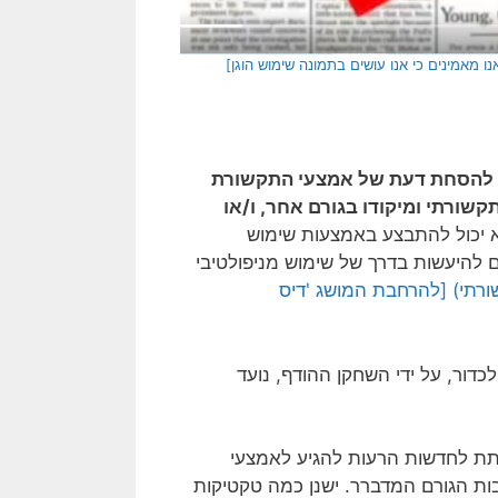
אנו מאמינים כי אנו עושים בתמונה שימוש הוגן]
ר' (Spin, propaganda) הוא אמצעי להסחת דעת של אמצעי התקשורת
ורתי ומיקודו בגורם אחר, ו/או
 יכול להתבצע באמצעות שימוש
 להיעשות בדרך של שימוש מניפולטיבי
ורתי)
[להרחבת המושג 'דיס
לכדור, על ידי השחקן ההודף, נועד
ת לחדשות הרעות להגיע לאמצעי
בות הגורם המדברר. ישנן כמה טקטיקות