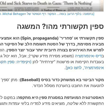
[בתמונה: בלוף הרעב בעזה… המקור: דף הטוויטר של
Michal Behagen
. 
ספין תקשורתי מהו? המשגה
ספין תקשורתי או 'סחרי
מבעיה מסוימת, בדרך של הסטת תשומת הלב של הסיקור התקש
לפרש את האירועים בצורה חיובית יותר עבור יוצר הספין.
הוא
ב
דיס-אינפורמציה
(משמע מסירת מידע שקרי); אבל, הוא יכול גם
בעובדות הקיימות או פרשנות "יצירתית" להן
(ויקיפדיה: ספין תקש
אינפורמציה', לחצו כאן]
.
מקור הביטוי בא ממשחק כדור בסיס (Baseball):
מתן 'ספין' 
להטעות את החובט בהערכת מסלול הכדור.
האסטרטגיה המועדפת במסגרת ספין היא מתקפה:
במקום לת
התקשורת ללא שליטה, מוציאים מידע למדיה בליווי עמדות ותגו