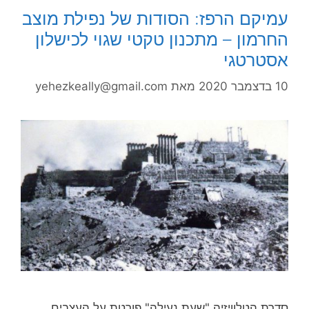
עמיקם הרפז: הסודות של נפילת מוצב
החרמון – מתכנון טקטי שגוי לכישלון
אסטרטגי
10 בדצמבר 2020
מאת
yehezkeally@gmail.com
סדרת הטלוויזיה "שעת נעילה" פורטת על העצבים,