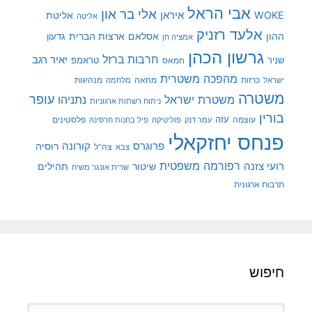
אבי הראל
אלי בר און
איראן
WOKE
אליטת
אליטה
אלעד רזניק
ההון
אסלאם
ארצות הברית
גדעון
אמציה חן
גרשון הכהן
חרבות ברזל
יאיר רגב
שניר
טראמפ
חמאס
מהפכה משטרית
מנהיגות
ישראל
כרזות
מחאה
מלחמה
משטרה
עופר
משטרת ישראל
נתניהו
ניתוח רשתות ארגוניות
בורין
עוצמה
עזה
פלסטינים
עמר דנק
פוליטיקה
פיל בחנות חרסינה
פנחס יחזקאלי
קורונה
פרוגרס
רוסיה
צה"ל
צבא
רפורמה משפטית
רועי צזנה
שיטור
תהילים
שרית אונגר משיח
תרבות ארגונית
חיפוש
חיפוש: