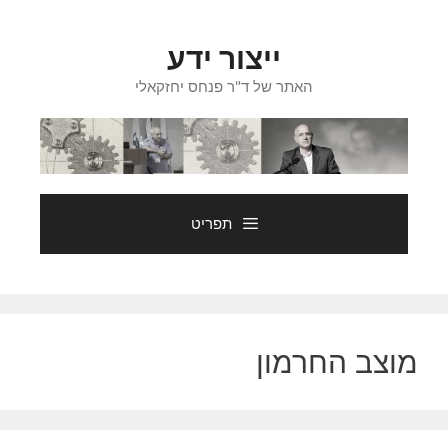
דלג
תוכן
ייצור ידע
האתר של ד"ר פנחס יחזקאלי
תפריט
מוצב החרמון