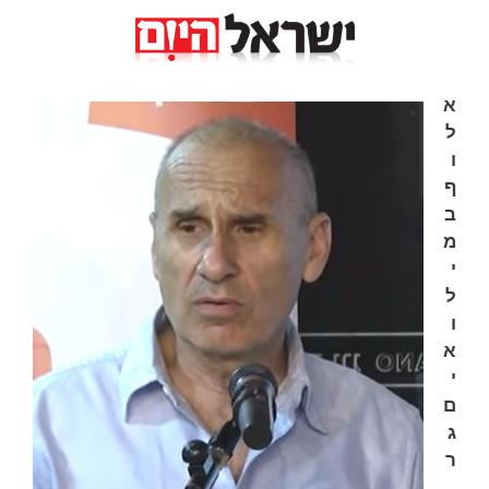
א
ל
ו
ף
ב
מ
י
ל
ו
א
י
ם
ג
ר