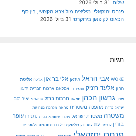
שלום'
31 ביולי 2026
פנחס יחזקאלי: מיליציה מול צבא מקצועי, בין סף
הכאוס לקיפאון בירוקרטי
31 ביולי 2026
תגיות
אבי הראל
אלי בר און
איראן
WOKE
אליטת
אליטה
אלעד רזניק
ההון
אסלאם
ארצות הברית
גדעון
אמציה חן
גרשון הכהן
חרבות ברזל
יאיר רגב
שניר
טראמפ
חמאס
מהפכה משטרית
מנהיגות
ישראל
כרזות
מחאה
מלחמה
משטרה
עופר
משטרת ישראל
נתניהו
ניתוח רשתות ארגוניות
בורין
עוצמה
עזה
פלסטינים
עמר דנק
פוליטיקה
פיל בחנות חרסינה
פנחס יחזקאלי