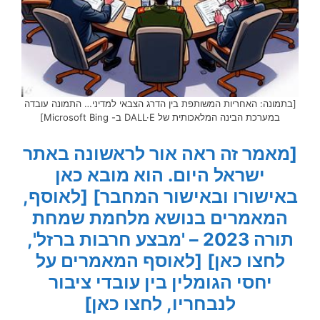
[בתמונה: האחריות המשותפת בין הדרג הצבאי למדיני… התמונה עובדה
במערכת הבינה המלאכותית של DALL·E ב- Microsoft Bing]
[מאמר זה ראה אור לראשונה באתר
ישראל היום. הוא מובא כאן
באישורו ובאישור המחבר]
[לאוסף,
המאמרים בנושא מלחמת שמחת
תורה 2023 – 'מבצע חרבות ברזל',
לחצו כאן]
[לאוסף המאמרים על
יחסי הגומלין בין עובדי ציבור
לנבחריו, לחצו כאן]