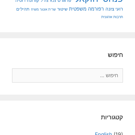
קורונה
פרוגרס
רוסיה
צה"ל
צבא
רפורמה משפטית
רועי צזנה
שיטור
תהילים
שרית אונגר משיח
תרבות ארגונית
חיפוש
חיפוש:
קטגוריות
English
(19)