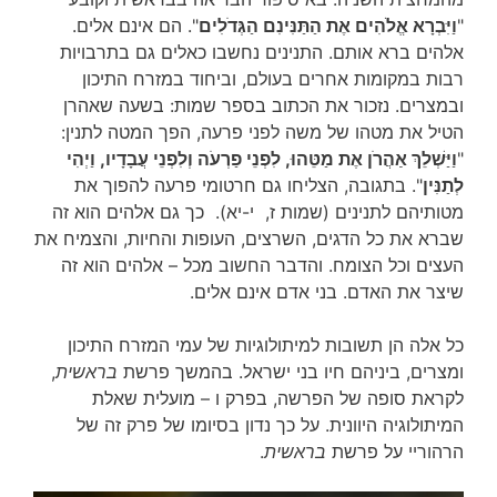
"
וַיִּבְרָא אֱלֹהִים אֶת הַתַּנִּינִם הַגְּדֹלִים
". הם אינם אלים.
אלהים ברא אותם. התנינים נחשבו כאלים גם בתרבויות
רבות במקומות אחרים בעולם, וביחוד במזרח התיכון
ובמצרים. נזכור את הכתוב בספר שמות: בשעה שאהרן
הטיל את מטהו של משה לפני פרעה, הפך המטה לתנין:
"
וַיַּשְׁלֵךְ אַהֲרֹן אֶת מַטֵּהוּ, לִפְנֵי פַרְעֹה וְלִפְנֵי עֲבָדָיו, וַיְהִי
לְתַנִּין
". בתגובה, הצליחו גם חרטומי פרעה להפוך את
מטותיהם לתנינים (שמות ז, י-יא). כך גם אלהים הוא זה
שברא את כל הדגים, השרצים, העופות והחיות, והצמיח את
העצים וכל הצומח. והדבר החשוב מכל – אלהים הוא זה
שיצר את האדם. בני אדם אינם אלים.
כל אלה הן תשובות למיתולוגיות של עמי המזרח התיכון
ומצרים, ביניהם חיו בני ישראל. בהמשך פרשת
בראשית
,
לקראת סופה של הפרשה, בפרק ו – מועלית שאלת
המיתולוגיה היוונית. על כך נדון בסיומו של פרק זה של
הרהוריי על פרשת
בראשית
.