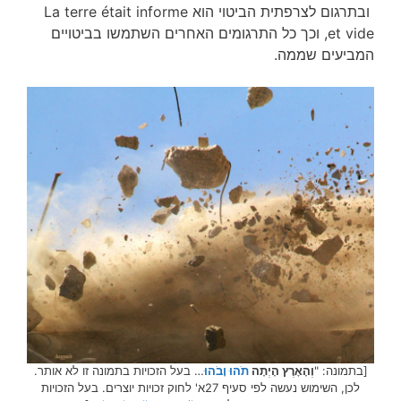
ובתרגום לצרפתית הביטוי הוא La terre était informe
et vide, וכך כל התרגומים האחרים השתמשו בביטויים
המביעים שממה.
[בתמונה: "
וְהָאָרֶץ הָיְתָה
תֹהוּ וָבֹהוּ
… בעל הזכויות בתמונה זו לא אותר.
לכן, השימוש נעשה לפי סעיף 27א' לחוק זכויות יוצרים. בעל הזכויות