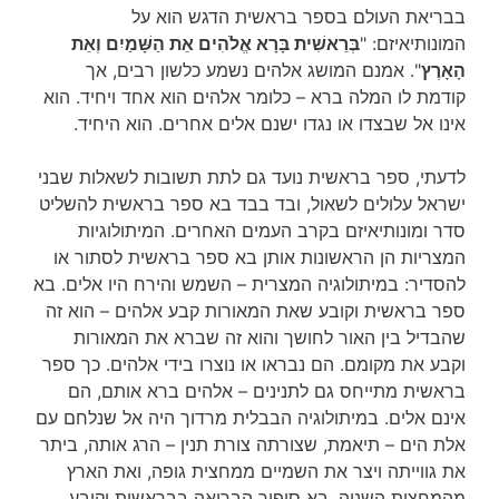
בבריאת העולם בספר בראשית הדגש הוא על
המונותיאיזם: "
בְּרֵאשִׁית בָּרָא אֱלֹהִים אֵת הַשָּׁמַיִם וְאֵת
הָאָרֶץ
". אמנם המושג אלהים נשמע כלשון רבים, אך
קודמת לו המלה ברא – כלומר אלהים הוא אחד ויחיד. הוא
אינו אל שבצדו או נגדו ישנם אלים אחרים. הוא היחיד.
לדעתי, ספר בראשית נועד גם לתת תשובות לשאלות שבני
ישראל עלולים לשאול, ובד בבד בא ספר בראשית להשליט
סדר ומונותיאיזם בקרב העמים האחרים. המיתולוגיות
המצריות הן הראשונות אותן בא ספר בראשית לסתור או
להסדיר: במיתולוגיה המצרית – השמש והירח היו אלים. בא
ספר בראשית וקובע שאת המאורות קבע אלהים – הוא זה
שהבדיל בין האור לחושך והוא זה שברא את המאורות
וקבע את מקומם. הם נבראו או נוצרו בידי אלהים. כך ספר
בראשית מתייחס גם לתנינים – אלהים ברא אותם, הם
אינם אלים. במיתולוגיה הבבלית מרדוך היה אל שנלחם עם
אלת הים – תיאמת, שצורתה צורת תנין – הרג אותה, ביתר
את גווייתה ויצר את השמיים ממחצית גופה, ואת הארץ
מהמחצית השניה. בא סיפור הבריאה בבראשית וקובע