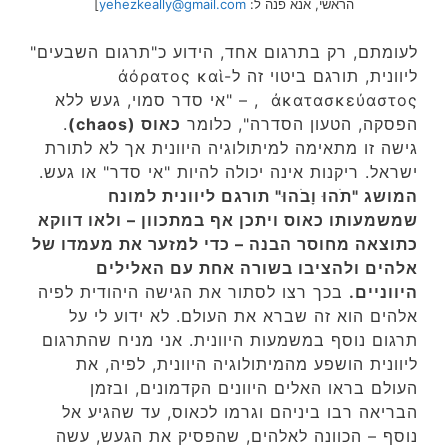
הראשי, אנא פנה ל:
yehezkeally@gmail.com
]
לעומתם, רק בתרגום אחד, הידוע כ"תרגום השבעים"
ליוונית, תורגם ביטוי זה ל-ἀόρατος καὶ
ἀκατασκεύαστος , – "אי סדר סמוי, געש ללא
הפסקה, הטעון הסדרה", כלומר
כאוס (chaos)
.
גישה זו מתאימה למיתולוגיה היוונית אך לא לתורת
ישראל. ריקנות אינה יכולה להיות "אי סדר" או געש.
המושג "תֹהוּ וָבֹהוּ" תורגם ליוונית למונח
שמשמעותו כאוס ויתכן אף במתכוון – ולאו דווקא
כתוצאה מחוסר הבנה – כדי למזער את מעמדו של
אלהים ולהציבו בשורה אחת עם האלילים
היווניים.
בכך רצו לסתור את הגישה היהודית לפיה
אלהים הוא זה שברא את העולם. לא ידוע לי על
תרגום נוסף במשמעות היוונית. אני מניח שהתרגום
ליוונית הושפע מהמיתולוגיה היוונית, לפיה, את
העולם בראו האלים היוונים הקדמונים, ובזמן
הבריאה רבו ביניהם וגרמו לכאוס, עד שהגיע אל
נוסף – הכוונה לאלהים, שהפסיק את הגעש, עשה