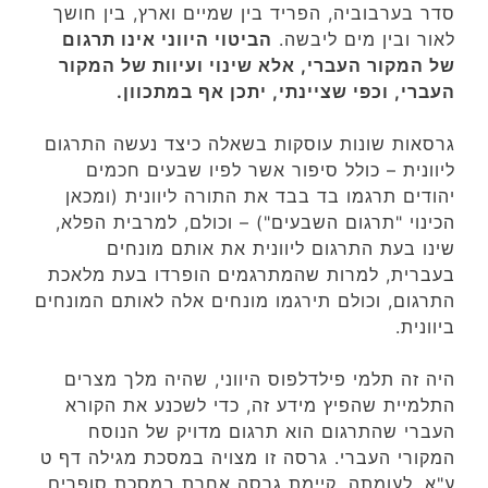
סדר בערבוביה, הפריד בין שמיים וארץ, בין חושך
לאור ובין מים ליבשה.
הביטוי היווני אינו תרגום
של המקור העברי, אלא שינוי ועיוות של המקור
העברי, וכפי שציינתי, יתכן אף במתכוון.
גרסאות שונות עוסקות בשאלה כיצד נעשה התרגום
ליוונית – כולל סיפור אשר לפיו שבעים חכמים
יהודים תרגמו בד בבד את התורה ליוונית (ומכאן
הכינוי "תרגום השבעים") – וכולם, למרבית הפלא,
שינו בעת התרגום ליוונית את אותם מונחים
בעברית, למרות שהמתרגמים הופרדו בעת מלאכת
התרגום, וכולם תירגמו מונחים אלה לאותם המונחים
ביוונית.
היה זה תלמי פילדלפוס היווני, שהיה מלך מצרים
התלמיית שהפיץ מידע זה, כדי לשכנע את הקורא
העברי שהתרגום הוא תרגום מדויק של הנוסח
המקורי העברי. גרסה זו מצויה במסכת מגילה דף ט
ע"א. לעומתה, קיימת גרסה אחרת במסכת סופרים