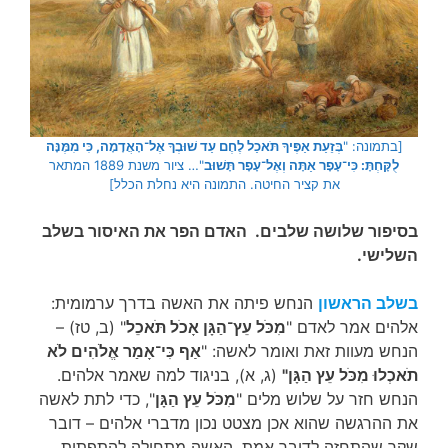
[בתמונה: "
בְּזֵעַת אַפֶּיךָ תֹּאכַל לֶחֶם עַד שׁוּבְךָ אֶל־הָאֲדָמָה, כִּי מִמֶּנָּה
לֻקָּחְתָּ: כִּי־עָפָר אַתָּה וְאֶל־עָפָר תָּשׁוּב
"… ציור משנת 1889 המתאר
את קציר החיטה. התמונה היא נחלת הכלל]
בסיפור שלושה שלבים. האדם הפר את האיסור בשלב
השלישי.
בשלב הראשון
הנחש פיתה את האשה בדרך ערמומית:
אלהים אמר לאדם "
מִכֹּל עֵץ־הַגָּן אָכֹל תֹּאכֵל
" (ב, טז) –
הנחש מעוות זאת ואומר לאשה: "
אַף כִּי־אָמַר אֱלֹהִים לֹא
תֹאכְלוּ מִכֹּל עֵץ הַגָּן"
(ג, א), בניגוד למה שאמר אלהים.
הנחש חזר על שלוש מלים "
מִכֹּל עֵץ הַגָּן
", כדי לתת לאשה
את ההרגשה שהוא אכן מצטט נכון מדברי אלהים – דובר
שקר שהתחזה לדובר אמת. האשה מתחילה להתפתות