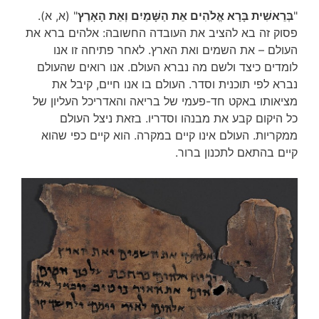
"
בְּרֵאשִׁית בָּרָא אֱלֹהִים אֵת הַשָּׁמַיִם וְאֵת הָאָרֶץ
" (א, א).
פסוק זה בא להציב את העובדה החשובה: אלהים ברא את
העולם – את השמים ואת הארץ. לאחר פתיחה זו אנו
לומדים כיצד ולשם מה נברא העולם. אנו רואים שהעולם
נברא לפי תוכנית וסדר. העולם בו אנו חיים, קיבל את
מציאותו באקט חד-פעמי של בריאה והאדריכל העליון של
כל היקום קבע את מבנהו וסדריו. בזאת ניצל העולם
ממקריות. העולם אינו קיים במקרה. הוא קיים כפי שהוא
קיים בהתאם לתכנון ברור.