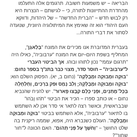
הבריאה – יש משמעות חשובה. תרגומים אלה התעלמו
מהחדרת ההתייוונות לתורה, כי – לגישתם – הנצרות היא
רק לבוש חדש – "הברית החדשה" – של היהדות, ודווקא
העם היהודי הוא זה שאימץ את המיתולוגיה היוונית, שנועדה
לסתור את דברי התורה…
בעברית המדוברת אנו מכירים את המונח "
בָּלָאגָן
",
המחליף בשפת היום–יום את המונח "ערבוביה", כאילו היה
"תרגום עממי" נכון לתוהו ובוהו.
אך הביטוי העברי
ל"ערבוביה" – חוסר סדר, מצוי כבר בתנ"ך בספר נחום
:
"
בּוּקָה וּמְבוּקָה וּמְבֻלָּקָה
" (נחום ב, יא). הפסוק השלם הוא:
"
בּוּקָה וּמְבוּקָה וּמְבֻלָּקָה; וְלֵב נָמֵס וּפִק בִּרְכַּיִם, וְחַלְחָלָה
בְּכָל־מָתְנַיִם, וּפְנֵי כֻלָּם קִבְְּצוּ פָארוּר
". יש להניח שהנביא
נחום – או כותב ספרו – הכיר את הביטוי "תֹהוּ וָבֹהוּ"
שבבראשית, וכאשר רצה לתאר אי סדר אכן לא השתמש
בו לתיאור "ערבוביה", אלא השתמש בביטוי "
בּוּקָה וּמְבוּקָה
וּמְבֻלָּקָה
". העולם כשנברא היה, אפוא, שממה ריקנית בה
שלט החושך – "
וְחֹשֶׁךְ עַל פְּנֵי תְהוֹם
". האם הכוונה ל"חור
שחור"?