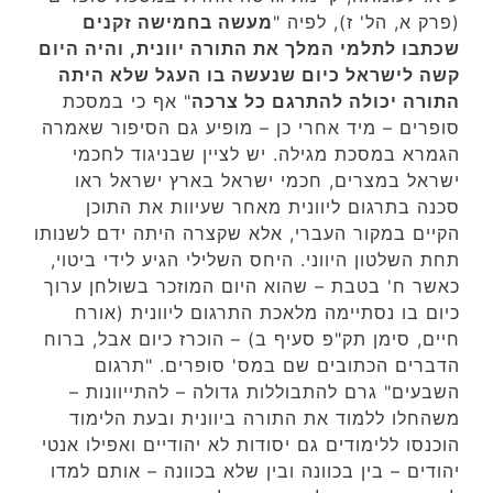
(פרק א, הל' ז), לפיה "
מעשה בחמישה זקנים
שכתבו לתלמי המלך את התורה יוונית, והיה היום
קשה לישראל כיום שנעשה בו העגל שלא היתה
התורה יכולה להתרגם כל צרכה
" אף כי במסכת
סופרים – מיד אחרי כן – מופיע גם הסיפור שאמרה
הגמרא במסכת מגילה. יש לציין שבניגוד לחכמי
ישראל במצרים, חכמי ישראל בארץ ישראל ראו
סכנה בתרגום ליוונית מאחר שעיוות את התוכן
הקיים במקור העברי, אלא שקצרה היתה ידם לשנותו
תחת השלטון היווני. היחס השלילי הגיע לידי ביטוי,
כאשר ח' בטבת – שהוא היום המוזכר בשולחן ערוך
כיום בו נסתיימה מלאכת התרגום ליוונית (אורח
חיים, סימן תק"פ סעיף ב) – הוכרז כיום אבל, ברוח
הדברים הכתובים שם במס' סופרים. "תרגום
השבעים" גרם להתבוללות גדולה – להתייוונות –
משהחלו ללמוד את התורה ביוונית ובעת הלימוד
הוכנסו ללימודים גם יסודות לא יהודיים ואפילו אנטי
יהודים – בין בכוונה ובין שלא בכוונה – אותם למדו