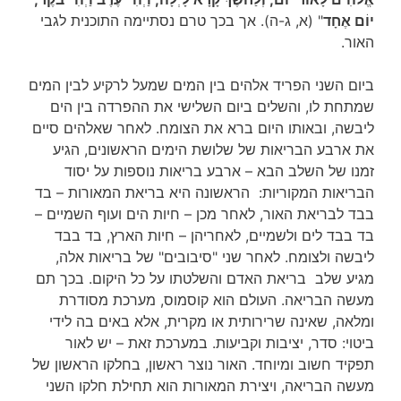
יוֹם אֶחָד
" (א, ג-ה). אך בכך טרם נסתיימה התוכנית לגבי
האור.
ביום השני הפריד אלהים בין המים שמעל לרקיע לבין המים
שמתחת לו, והשלים ביום השלישי את ההפרדה בין הים
ליבשה, ובאותו היום ברא את הצומח. לאחר שאלהים סיים
את ארבע הבריאות של שלושת הימים הראשונים, הגיע
זמנו של השלב הבא – ארבע בריאות נוספות על יסוד
הבריאות המקוריות: הראשונה היא בריאת המאורות – בד
בבד לבריאת האור, לאחר מכן – חיות הים ועוף השמיים –
בד בבד לים ולשמיים, לאחריהן – חיות הארץ, בד בבד
ליבשה ולצומח. לאחר שני "סיבובים" של בריאות אלה,
מגיע שלב בריאת האדם והשלטתו על כל היקום. בכך תם
מעשה הבריאה. העולם הוא קוסמוס, מערכת מסודרת
ומלאה, שאינה שרירותית או מקרית, אלא באים בה לידי
ביטוי: סדר, יציבות וקביעות. במערכת זאת – יש לאור
תפקיד חשוב ומיוחד. האור נוצר ראשון, בחלקו הראשון של
מעשה הבריאה, ויצירת המאורות הוא תחילת חלקו השני