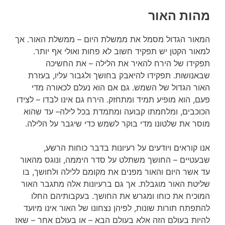
מהות האור
המאור הגדול מסמל את ממשלת היום – ממשלת האור. אך
למאור הקטן יש תפקיד חשוב לא פחות ואולי אף יותר.
תפקידו של הירח להאיר את הלילה – את החשיכה
שבאנושות. תפקידו להיאבק בחושך ולגבור עליו, בעזרת
האור הגדול של השמש. גם אם הוא נעלם לכאורה מדי
פעם, הוא מופיע תמיד ומתחזק. הירח גם אינו לבדו – לצידו
הכוכבים, ומלחמתו קבועה ומתמדת בכל לילה– עד שהוא
מוסר את שלטונו מדי בוקר לשמש כדי שיגבר על הלילה.
אנו קוראים ויודעים על רעיונות בדבר כוחות הרשע,
שבעטיים – החושך משתלט על סדר היממה, ונוגס מהאור
עד אשר היום והאור מפנים את מקומם ללילה ולחושך, בו
שליטת האור מוגבלת. אך גם ברעיונות אלה מתגבר האור
המוכיח את כוחו ומגרש את החושך. בעקבותיהם החלו
להתפתח תורות שונות, לפיהן נצחונו של האור אינו מיועד
להיות בעולם הזה אלא בעולם הבא – או בעולם אחר – שאז