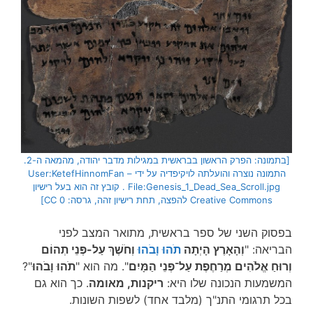
[בתמונה: הפרק הראשון בבראשית במגילות מדבר יהודה, מהמאה ה-2.
התמונה נוצרה והועלתה לויקיפדיה על ידי User:KetefHinnomFan –
File:Genesis_1_Dead_Sea_Scroll.jpg. קובץ זה הוא בעל רישיון
Creative Commons להפצה, תחת רישיון זהה, גרסה: CC 0]
בפסוק השני של ספר בראשית, מתואר המצב לפני
הבריאה: "
וְהָאָרֶץ הָיְתָה
תֹהוּ וָבֹהוּ
וְחֹשֶׁךְ עַל-פְּנֵי תְהוֹם
וְרוּחַ אֱלֹהִים מְרַחֶפֶת עַל־פְּנֵי הַמָּיִם
". מה הוא "
תֹהוּ וָבֹהוּ
"?
המשמעות הנכונה שלו היא:
ריקנות, מאומה
. כך הוא גם
בכל תרגומי התנ"ך (מלבד אחד) לשפות השונות.