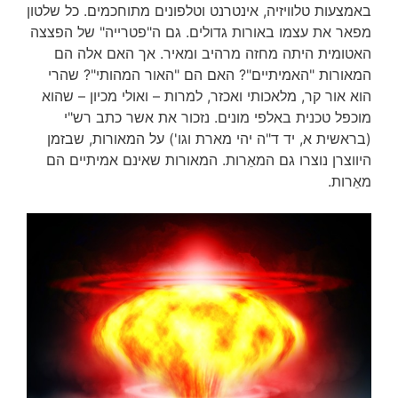
באמצעות טלוויזיה, אינטרנט וטלפונים מתוחכמים. כל שלטון
מפאר את עצמו באורות גדולים. גם ה"פטרייה" של הפצצה
האטומית היתה מחזה מרהיב ומאיר. אך האם אלה הם
המאורות "האמיתיים"? האם הם "האור המהותי"? שהרי
הוא אור קר, מלאכותי ואכזר, למרות – ואולי מכיון – שהוא
מוכפל טכנית באלפי מונים. נזכור את אשר כתב רש"י
(בראשית א, יד ד"ה יהי מארת וגו') על המאורות, שבזמן
היווצרן נוצרו גם המאֵרות. המאורות שאינם אמיתיים הם
מאֵרות.