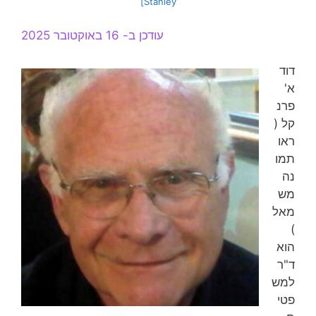
Stanley]
עודכן ב- 16 באוקטובר 2025
דוד
א'
פרנ
קל (
ראו
תמו
נה
מש
מאל
)
הוא
ד"ר
למש
פטי