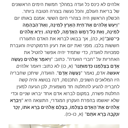
אלהים לא כינס כל ועדה במהלך חמשת הימים הראשונים
של בריאת העולם, והכל נעשה בצורה הטובה ביותר.
הכשלון הראשון היה בצהרי היום הששי. אמנם באותו יום
"
וַיַּעַשׂ אֱלֹהִים אֶת־חַיַּת הָאָרֶץ לְמִינָהּ, וְאֶת־הַבְּהֵמָה
לְמִינָהּ, וְאֵת כָּל־רֶמֶשׂ הָאֲדָמָה, לְמִינֵהוּ. וַיַּרְא אֱלֹהִים
כִּי־טוֹב
"(א, כה), אך בבואו לברוא את האדם התעוררו
חששות בלבו. מפני זאת יזם את רעיון הדמוקרטיה והעברת
סמכויות לוועדה, כדי שתמיד יהיה אפשר להטיל את
האחריות על "חברי הוועדה". כתוב: "
וַיֹּאמֶר אֱלֹהִים נַעֲשֶׂה
אָדָם בְּצַלְמֵנוּ כִּדְמוּתֵנוּ
" (א, כו) לא כתוב:
ויאמר אלהים
אעשה
אדם
, נאמר "
נַעֲשֶׂה אָדָם
". הוועדה, שיתכן שחבריה
היו המלאכים השונים, התכנסה, דנה בנושא והיה קשה
לחבריה להגיע להחלטה חד משמעית, לכן הגיעה למעין
החלטת פשרה, במקום לברוא אדם אחד יבראו שניים וכדי
שלא יואשמו בהפרת העקרון המגדרי, התוצאה היא "
וַיִּבְרָא
אֱלֹהִים אֶת־הָאָדָם בְּצַלְמוֹ, בְּצֶלֶם אֱלֹהִים בָּרָא אֹתוֹ,
זָכָר
וּנְקֵבָה
בָּרָא אֹתָם
" (א, כו-כז).