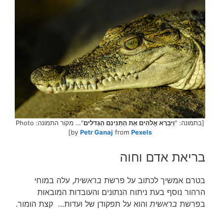
[בתמונה: "
וַיִּבְרָא אֱלֹהִים אֶת הַתַּנִּינִם הַגְּדֹלִים
"… מקור התמונה: Photo
]
by
Petr Ganaj
from
Pexels
בריאת אדם וחוה
בטרם אמשיך לכתוב על פרשת
בראשית
, עלה במוחי
הרהור נוסף בעת ניתוח הנתונים והעובדות המובאות
בפרשת
בראשית
והוא על תפקודן של ועדות… קצת הומור.