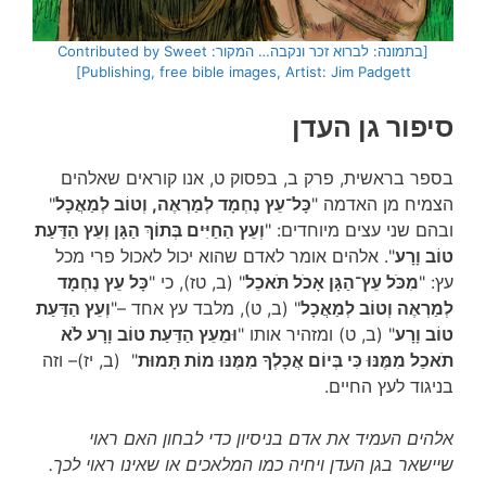
[בתמונה: לברוא זכר ונקבה… המקור: Contributed by Sweet
Publishing, free bible images, Artist: Jim Padgett]
סיפור גן העדן
בספר בראשית, פרק ב, בפסוק ט, אנו קוראים שאלהים
הצמיח מן האדמה "
כָּל־עֵץ נֶחְמָד לְמַרְאֶה, וְטוֹב לְמַאֲכָל
"
ובהם שני עצים מיוחדים: "
וְעֵץ הַחַיִּים בְּתוֹךְ הַגָּן וְעֵץ הַדַּעַת
טוֹב וָרָע
". אלהים אומר לאדם שהוא יכול לאכול פרי מכל
עץ: "
מִכֹּל עֵץ־הַגָּן אָכֹל תֹּאכֵל
" (ב, טז), כי "
כָּל עֵץ נֶחְמָד
לְמַרְאֶה וְטוֹב לְמַאֲכָל
" (ב, ט), מלבד עץ אחד –"
וְעֵץ הַדַּעַת
טוֹב וָרָע
" (ב, ט) ומזהיר אותו "
וּמֵעֵץ הַדַּעַת טוֹב וָרָע לֹא
תֹאכַל מִמֶּנּוּ כִּי בְּיוֹם אֲכָלְךָ מִמֶּנּוּ מוֹת תָּמוּת
" (ב, יז)– וזה
בניגוד לעץ החיים.
אלהים העמיד את אדם בניסיון כדי לבחון האם ראוי
שיישאר בגן העדן ויחיה כמו המלאכים או שאינו ראוי לכך.