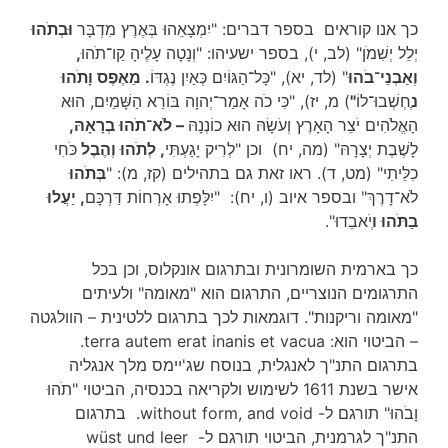
כך אנו קוראים בספר דברים: "יִמְצָאֵהוּ בְּאֶרֶץ מִדְבָּר
וּבְתֹהוּ
יְלֵל יְשִׁמֹן" (לב, י), בספר ישעיהו: "וְנָטָה עָלֶיהָ קַו־תֹהוּ
,
וְאַבְנֵי־בֹהוּ
" (לד, יא), "כָּל־הַגּוֹיִם כְּאַיִן נֶגְדּוֹ
. מֵאֶפֶס וָתֹהוּ
נ
ֶחְשְׁבוּ־לוֹ
"
) מ, יז), "כִּי כֹה אָמַר־יְהוָה בּוֹרֵא הַשָּׁמַיִם, הוּא
הָאֱלֹהִים יֹצֵר הָאָרֶץ וְעֹשָׂהּ הוּא כוֹנְנָהּ
– לֹא־תֹהוּ בְרָאָהּ,
לָשֶׁבֶת יְצָרָהּ" (מה, יח) וכן "לְרִיק יָגַעְתִּי
, לְתֹהוּ וְהֶבֶל
כֹּחִי
כִלֵּיתִי" (מט, ד). ראו זאת גם בתהילים (קז, מ): "
בְּתֹהוּ
לֹא־דָרֶךְ" ובספר איוב (ו, יח): "יִלָּפְתוּ אָרְחוֹת דַּרְכָּם
, יַעֲלוּ
בַתֹּהוּ ו
ְיֹאבֵדוּ".
כך בארמית השומרונית ובתרגום אונקלוס, וכן בכל
התרגומים הנוצריים, התרגום הוא "מאומה" ולעיתים
"מאומה וריקנות". דוגמאות לכך בתרגום ללטינית – הוולגטה
– הביטוי הוא: terra autem erat inanis et vacua.
בתרגום התנ"ך לאנגלית, בנוסח שג'יימס מלך אנגליה
אישר בשנת 1611 לשימוש ולקריאה בכנסיה, הביטוי "תֹהוּ
וָבֹהוּ" תורגם ל- without form, and void. בתרגום
התנ"ך לגרמנית, הביטוי תורגם ל- wüst und leer