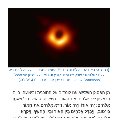
[בתמונה: האם הכוונה ל"חור שחור"? התמונה נוצרה והועלתה לויקיפדיה
על ידי טלסקופי אופק אירועים. קובץ זה הוא בעל רישיון Creative
Commons להפצה, תחת רישיון זהה, גרסה: CC BY 4.0]
מן הפסוק השלישי אנו לומדים על התוכנית וביצועה: ביום
הראשון יצר אלהים את האור – היצירה הראשונה: "
וַיֹּאמֶר
אֱלֹהִים: יְהִי אוֹר! וַיְהִי־אוֹר. וַיַּרְא אֱלֹהִים אֶת־הָאוֹר
כִּי־טוֹב, וַיַּבְדֵּל אֱלֹהִים בֵּין הָאוֹר וּבֵין הַחֹשֶׁךְ. וַיִּקְרָא
אֱלֹהִים לָאוֹר יוֹם, וְלַחֹשֶׁךְ קָרָא לָיְלָה, וַיְהִי־עֶרֶב וַיְהִי־בֹקֶר,