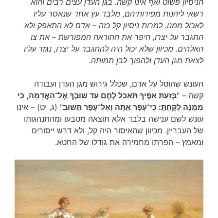
הניסיון פשוט ואף אינו קשה. בגן העדן עצים רבים והוא
רשאי ליהנות מפירותיהם, מלבד עץ אחד שנאסר עליו
לאכול ממנו. למרות ניסיון קל כזה – אדם לא התאפק ולא
התגבר על יצרו, היפר את ההוראה המפורשת – את צו
האלהים. מכיוון שלא יכול היה להתגבר על יצרו, נגזר עליו
לצאת מגן העדן ולהפוך לבן תמותה.
העונש שהוטל על אדם, שכלל גירוש מגן העדן ועבודה
קשה – "
בְּזֵעַת אַפֶּיךָ תֹּאכַל לֶחֶם עַד שׁוּבְךָ אֶל־הָאֲדָמָה, כִּי
מִמֶּנָּה לֻקָּחְתָּ: כִּי־עָפָר אַתָּה וְאֶל־עָפָר תָּשׁוּב
" (ג, יט) – אינו
עונש לשם ענישה בלבד אלא תוצאה מטבעו ומהתנהגותו
של העבריין. מכיוון שהאיסור היה קל, ולא דרש ייסורים
ומאמץ – הפרתו מחמירה את גודלו של החטא.