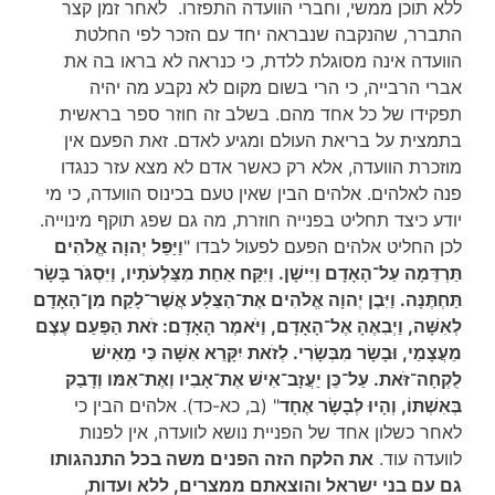
ללא תוכן ממשי, וחברי הוועדה התפזרו. לאחר זמן קצר
התברר, שהנקבה שנבראה יחד עם הזכר לפי החלטת
הוועדה אינה מסוגלת ללדת, כי כנראה לא בראו בה את
אברי הרבייה, כי הרי בשום מקום לא נקבע מה יהיה
תפקידו של כל אחד מהם. בשלב זה חוזר ספר בראשית
בתמצית על בריאת העולם ומגיע לאדם. זאת הפעם אין
מוזכרת הוועדה, אלא רק כאשר אדם לא מצא עזר כנגדו
פנה לאלהים. אלהים הבין שאין טעם בכינוס הוועדה, כי מי
יודע כיצד תחליט בפנייה חוזרת, מה גם שפג תוקף מינוייה.
לכן החליט אלהים הפעם לפעול לבדו "
וַיַּפֵּל יְהוָה אֱלֹהִים
תַּרְדֵּמָה עַל־הָאָדָם וַיִּישָׁן. וַיִּקַּח אַחַת מִצַּלְעֹתָיו, וַיִּסְגֹּר בָּשָׂר
תַּחְתֶּנָּה. וַיִּבֶן יְהוָה אֱלֹהִים אֶת־הַצֵּלָע אֲשֶׁר־לָקַח מִן־הָאָדָם
לְאִשָּׁה, וַיְבִאֶהָ אֶל־הָאָדָם, וַיֹּאמֶר הָאָדָם: זֹאת הַפַּעַם עֶצֶם
מֵעֲצָמַי, וּבָשָׂר מִבְּשָׂרִי. לְזֹאת יִקָּרֵא אִשָּׁה כִּי מֵאִישׁ
לֻקְחָה־זֹּאת. עַל־כֵּן יַעֲזָב־אִישׁ אֶת־אָבִיו וְאֶת־אִמּו וְדָבַק
בְּאִשְׁתּוֹ, וְהָיוּ לְבָשָׂר אֶחָד
" (ב, כא-כד). אלהים הבין כי
לאחר כשלון אחד של הפניית נושא לוועדה, אין לפנות
לוועדה עוד.
את הלקח הזה הפנים משה בכל התנהגותו
גם עם בני ישראל והוצאתם ממצרים, ללא ועדות
,