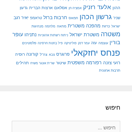
אלעד רזניק
ההון
אסלאם
ארצות הברית
גדעון
אמציה חן
גרשון הכהן
חרבות ברזל
יאיר רגב
שניר
טראמפ
חמאס
מהפכה משטרית
מנהיגות
ישראל
כרזות
מחאה
מלחמה
משטרה
עופר
משטרת ישראל
נתניהו
ניתוח רשתות ארגוניות
בורין
עוצמה
עזה
פלסטינים
עמר דנק
פוליטיקה
פיל בחנות חרסינה
פנחס יחזקאלי
קורונה
פרוגרס
רוסיה
צה"ל
צבא
רפורמה משפטית
רועי צזנה
שיטור
תהילים
שרית אונגר משיח
תרבות ארגונית
חיפוש
חיפוש: