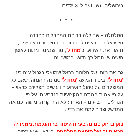
בירושלים. נשוי ואב ל-3 ילדים.
* * *
הטלטלה – שחוללה בריחת המחבלים בחברה
הישראלית – ראויה להתבוננות. בהיסטריה אופיינית,
תיארו את האירוע כ
'מחדל'
, מה שמזמין ניתוח לאופן
השימוש, הכול כך נדוש במושג זה.
גם את מותו של הלוחם בראל שמואלי בגבול עזה כינו
'מחדל'
. ביסוד המושג
'מחדל'
טמונה ההנחה, שאם כל
המופקדים על ניהול האירוע היו עושים תפקידם כראוי –
על פי אמות המידה המקצועיות הנדרשות, על פי
הנהלים הקבועים – האירוע לא היה קורה. מישהו כנראה
התרשל וצריך לתת את הדין.
כאן בדיוק טמונה בעיית היסוד בהתעלמות מממדיה
הכאוטיים של תופעת המלחמה.
בוודאי, שיש מקום