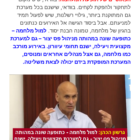
לתחקור ולהפקת לקחים. בוודאי, שישנם בכל מערכת
גם המתוקנת ביותר, גילויי רשלנות, שיש לפעול תמיד
למניעתם. אבל ביסוד הגישה אל האירועים כנתונים
בהגיון של מלחמה, טמונה הבנת יסוד.
למול מלחמה –
כתופעה שונה במהותה מניהול פס יצור – גם למערכת
מקצועית ויעילה, ישנם תחומי עיוורון. באירוע מורכב
כמו מלחמה, גם אצל מנהלים אחראים ומנוסים,
המערכת המופקדת בידם יכולה לצאת משליטה.