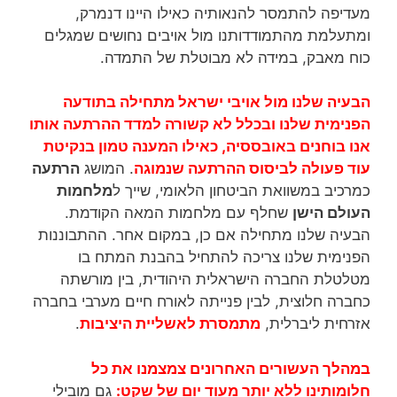
מעדיפה להתמסר להנאותיה כאילו היינו דנמרק,
ומתעלמת מהתמודדותנו מול אויבים נחושים שמגלים
כוח מאבק, במידה לא מבוטלת של התמדה.
הבעיה שלנו מול אויבי ישראל מתחילה בתודעה
הפנימית שלנו ובכלל לא קשורה למדד ההרתעה אותו
אנו בוחנים באובססיה, כאילו המענה טמון בנקיטת
עוד פעולה לביסוס ההרתעה שנמוגה
. המושג
הרתעה
כמרכיב במשוואת הביטחון הלאומי, שייך ל
מלחמות
העולם הישן
שחלף עם מלחמות המאה הקודמת.
הבעיה שלנו מתחילה אם כן, במקום אחר. ההתבוננות
הפנימית שלנו צריכה להתחיל בהבנת המתח בו
מטלטלת החברה הישראלית היהודית, בין מורשתה
כחברה חלוצית, לבין פנייתה לאורח חיים מערבי בחברה
אזרחית ליברלית,
מתמסרת לאשליית היציבות
.
במהלך העשורים האחרונים צמצמנו את כל
חלומותינו ללא יותר מעוד יום של שקט:
גם מובילי