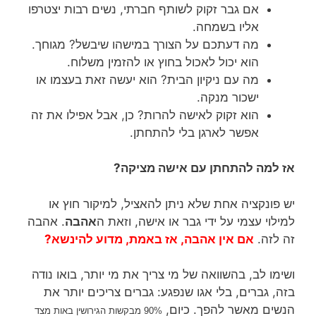
אם גבר זקוק לשותף חברתי, נשים רבות יצטרפו
אליו בשמחה.
מה דעתכם על הצורך במישהו שיבשל? מגוחך.
הוא יכול לאכול בחוץ או להזמין משלוח.
מה עם ניקיון הבית? הוא יעשה זאת בעצמו או
ישכור מנקה.
הוא זקוק לאישה להרות? כן, אבל אפילו את זה
אפשר לארגן בלי להתחתן.
אז למה להתחתן עם אישה מציקה?
יש פונקציה אחת שלא ניתן להאציל, למיקור חוץ או
למילוי עצמי על ידי גבר או אישה, וזאת ה
אהבה
. אהבה
זה לזה.
אם אין אהבה, אז באמת, מדוע להינשא?
ושימו לב, בהשוואה של מי צריך את מי יותר, בואו נודה
בזה, גברים, בלי אגו שנפגע: גברים צריכים יותר את
הנשים מאשר להפך. כיום,
בקשות הגירושין באות מצד
90% מ