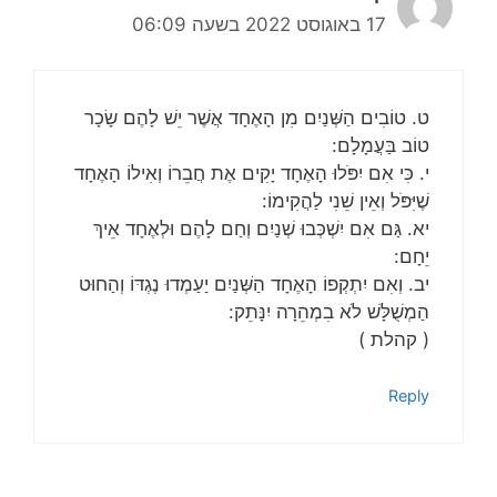
17 באוגוסט 2022 בשעה 06:09
ט. טוֹבִים הַשְּׁנַיִם מִן הָאֶחָד אֲשֶׁר יֵשׁ לָהֶם שָׂכָר
טוֹב בַּעֲמָלָם:
י. כִּי אִם יִפֹּלוּ הָאֶחָד יָקִים אֶת חֲבֵרוֹ וְאִילוֹ הָאֶחָד
שֶׁיִּפֹּל וְאֵין שֵׁנִי לַהֲקִימוֹ:
יא. גַּם אִם יִשְׁכְּבוּ שְׁנַיִם וְחַם לָהֶם וּלְאֶחָד אֵיךְ
יֵחָם:
יב. וְאִם יִתְקְפוֹ הָאֶחָד הַשְּׁנַיִם יַעַמְדוּ נֶגְדּוֹ וְהַחוּט
הַמְשֻׁלָּשׁ לֹא בִמְהֵרָה יִנָּתֵק:
( קהלת )
Reply