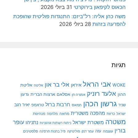
הכאוס לקיפאון בירוקרטי
31 ביולי 2026
משה כהן אליה: רל"ביזם: התנגדות פוליטית שהופכת
להפרעה בזהות
28 ביולי 2026
תגיות
אבי הראל
אלי בר און
איראן
WOKE
אליטת
אליטה
אלעד רזניק
ההון
אסלאם
ארצות הברית
גדעון
אמציה חן
גרשון הכהן
חרבות ברזל
יאיר רגב
שניר
טראמפ
חמאס
מהפכה משטרית
מנהיגות
ישראל
כרזות
מחאה
מלחמה
משטרה
עופר
משטרת ישראל
נתניהו
ניתוח רשתות ארגוניות
בורין
עוצמה
עזה
פלסטינים
עמר דנק
פוליטיקה
פיל בחנות חרסינה