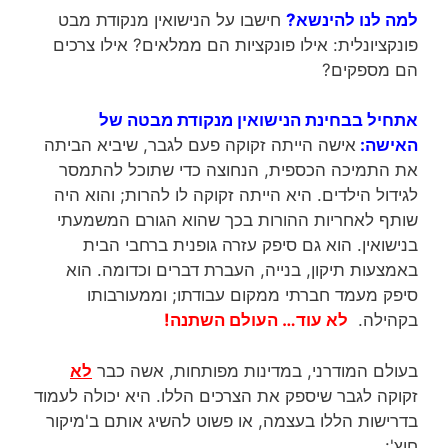
למה לנו להינשא?
חישבו על הנישואין מנקודת מבט
פונקציונלית: אילו פונקציות הם ממלאים? אילו צרכים
הם מספקים?
אתחיל בבחינת הנישואין מנקודת מבטה של
האישה:
אישה הייתה זקוקה פעם לגבר, שיביא הביתה
את התמיכה הכספית, הנחוצה כדי שתוכל להתמסר
לגידול הילדים. היא הייתה זקוקה לו להרות; והוא היה
שותף לאחריות ההורות בכך שהוא הגורם המשמעתי
בנישואין. הוא גם סיפק עזרה גופנית ברחבי הבית
באמצעות תיקון, בנייה, העברת דברים וכדומה. הוא
סיפק מעמד חברתי ממקום עבודתו; וממעורבותו
בקהילה.
לא עוד… העולם השתנה!
בעולם המודרני, במדינות מפותחות, אשה כבר
לא
זקוקה לגבר שיספק את הצרכים הללו. היא יכולה לעמוד
בדרישות הללו בעצמה, או פשוט להשיג אותם ב'מיקור
חוץ':