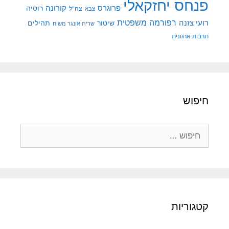
פנחס יחזקאלי
קורונה
פרוגרס
רוסיה
צה"ל
צבא
רפורמה משפטית
רועי צזנה
שיטור
תהילים
שרית אונגר משיח
תרבות ארגונית
חיפוש
חיפוש:
קטגוריות