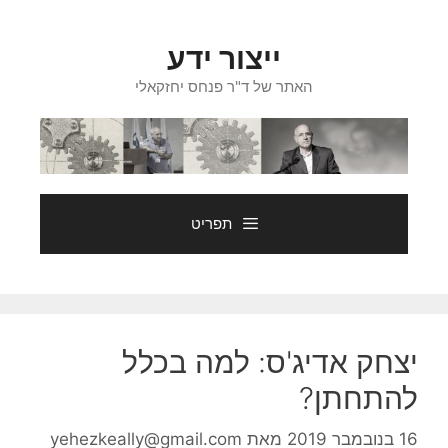
דלג
תוכן
ייצור ידע
האתר של ד"ר פנחס יחזקאלי
תפריט
יצחק אדיג'ס: למה בכלל
להתחתן?
16 בנובמבר 2019
מאת
yehezkeally@gmail.com