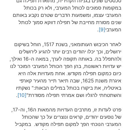
טכסטים שונים בגניזה הקהירית, מתוארת תפילה גם
במקומות סמוכים לכותל המערבי, ולא רק בכותל
המערבי עצמו, ומשמעות הדברים שטרם נקבע באותם
שנים מסורת מחייבת של תפילה דווקא סמוך לכותל
המערבי
[9]
.
לאחר הכיבוש העותומאני, בשנת 1517, הוחל בשיקום
ירושלים, וכך יכלו יהודים רבים יותר להגיע לירושלים
ולהתפלל בה. באותה תקופה לערך, במאה ה-16 ואילך,
יש עדויות ראשונות, בהן הפך הכותל המערבי המוכר לנו
כיום כמקום תפילה מקודש. אחת מעדויות אלה היא
איגרת משנת 1625, שבה תיאר תייר מהעיר קארפי
באיטליה, את ביקורו בכותל במילים הבאות:" נשקתיו
והשתטחתי לרגליו ושם אמרתי תפילה מסודרת"
[10]
.
פרט לעדות זו, מתרבים העדויות מהמאות ה16, וה-17,
של נוסעים יהודים, קראים ונוצרים על כך שהכותל
המערבי הנוכחי הפך למקום תפילה מקודש. במקביל