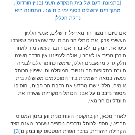
[בתמונה: דגם של בית המקדש השני (בניין הורדוס),
מתוך דגם ירושלים בסוף ימי בית שני. התמונה היא
נחלת הכלל]
אם סיום המצור הרומאי על ירושלים, אנשי הלגיון
העשירי פרקו את כותלי הר הבית, עד שהאבנים שפורקו
כיסו את המקום. לא ברור אם הדבר נעשה מיד לאחר
חורבן הבית או לאחריו, אולם לענייננו אין הדבר משנה.
חלק גדול מהאבנים הללו, שימשו כחומר גלם לבנייה
חוזרת בתקופות הביזנטיות והמוסלמיות. שיפוץ הכותל
נעשה במאה השמינית בידי המוסלמים משושלת בית
אומיה. הללו יישרו מחדש את רחבת הר הבית, והוסיפו
מספר נדבכים על אבני הכותל המקוריות ששרדו את
הוונדליזם הרומאי.
לאחר מכאן, הן בתקופה העותומנית והן בזמן המנדט
הבריטי, נוספו לכותל נדבכים נוספים שעוררו טענה מצד
הקהילה היהודית, בדבר הפרת הסטטוס קוו במקום
[3]
.