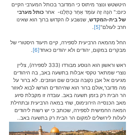
היטשטש ונוצר מיתוס כי המדובר בכותל המערבי הקיים
כיום:" הִנֵּה זֶה עוֹמֵד אַחַר כָּתְלֵנוּ- אחר
כותל מערבי
של בית-המקדש
, שנשבע לו הקדוש ברוך הוא שאינו
חרב לעולם"
[5]
.
החל מהמאה הרביעית לספירה, קיים תיעוד היסטורי של
מבקרים במקום, יהודים ולא יהודים כאחד
[6]
.
ראש וראשון הוא הנוסע מבורדו (333 לספירה), צליין
נוצרי שמתאר טקסי אבלות בתשעה באב, בה היהודים
מגיעים אל אבן נקובה ובוכים שם ועוזבים. לא ברור על
מה מדובר,אולם ברור הוא שהיהודים הורשו לבוא לאזור
הר הבית רק בזמן תשעה באב. עובדה זו מקבלת סיוע
מאב הכנסייה הירונימוס, שחי במאה הרביעית ובתחילת
המאה החמישית לספירה, שכותב כי יש רשות ליהודים
לעלות לירושלים למקום הר הבית רק בתשעה באב..