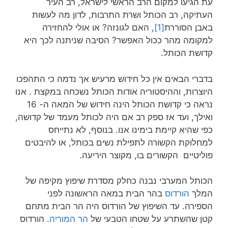
עת הגיעו למקום הרב הראשי לישראל, רב העיר
העתיקה, רב הכותל ושרת התרבות, לדון מה לעשות
באבן הסוררת
[1]
, האם לגונזה? או אולי להחזירה
למקומה מהר ככול האפשר? הסיבה שניתנה לכך היא
קדושת הכותל.
בדברי הבאים אין כל חידוש מרעיש אך נדמה כי התהפכו
היוצרות, וההיסטוריה אודות הכותל נשכחה במקצת . אנו
נראה כי קדושת הכותל הינה חידוש של המאה ה- 16
ואילך, ועד אז ספק רב אם היה לכותל מעמד של קדושה,
כפי שהיא קיימת בימינו אנו. בנוסף, לא נתייחס
למחלוקת הקשורה לתפילת נשים בכותל, או להיבטים
פוליטיים הקשורים בו, מקוצר היריעה.
הכותל המערבי נבנה כחלק מסדרת שיפוץ מקיפה של
המלך
הורדוס
בהר הבית במאה הראשונה לפני
הספירה. עד השיפוץ של הורדוס היה הר הבית מתחם
קטן שהשתרע על שטחו הטבעי של
הר המוריה
. הורדוס