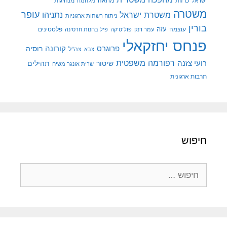
מנהיגות
ישראל
כרזות
מחאה
מלחמה
משטרה
עופר
משטרת ישראל
נתניהו
ניתוח רשתות ארגוניות
בורין
עוצמה
עזה
פלסטינים
עמר דנק
פוליטיקה
פיל בחנות חרסינה
פנחס יחזקאלי
קורונה
פרוגרס
רוסיה
צה"ל
צבא
רפורמה משפטית
רועי צזנה
שיטור
תהילים
שרית אונגר משיח
תרבות ארגונית
חיפוש
חיפוש: