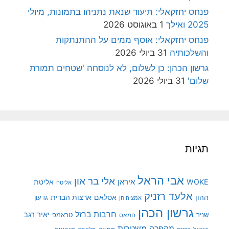
פנחס יחזקאלי: תיעוד שנאת נתניהו בתמונות, מיולי
2025 ואילך
1 באוגוסט 2026
פנחס יחזקאלי: אוסף ממים על ההתנתקות
והשלכותיה
31 ביולי 2026
גרשון הכהן: כן לשלום, לא לנוסחה 'שטחים תמורת
שלום'
31 ביולי 2026
תגיות
אבי הראל
אלי בר און
איראן
WOKE
אליטת
אליטה
אלעד רזניק
ההון
אסלאם
ארצות הברית
גדעון
אמציה חן
גרשון הכהן
חרבות ברזל
יאיר רגב
שניר
טראמפ
חמאס
מהפכה משטרית