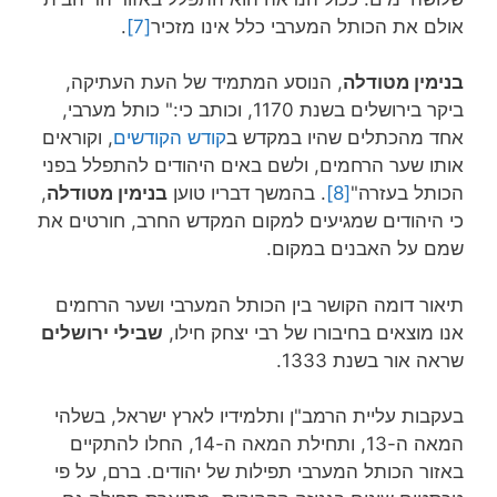
אולם את הכותל המערבי כלל אינו מזכיר
[7]
.
בנימין מטודלה
, הנוסע המתמיד של העת העתיקה,
ביקר בירושלים בשנת 1170, וכותב כי:" כותל מערבי,
אחד מהכתלים שהיו במקדש ב
קודש הקודשים
, וקוראים
אותו שער הרחמים, ולשם באים היהודים להתפלל בפני
הכותל בעזרה"
[8]
. בהמשך דבריו טוען
בנימין מטודלה
,
כי היהודים שמגיעים למקום המקדש החרב, חורטים את
שמם על האבנים במקום.
תיאור דומה הקושר בין הכותל המערבי ושער הרחמים
אנו מוצאים בחיבורו של רבי יצחק חילו,
שבילי ירושלים
שראה אור בשנת 1333.
בעקבות עליית הרמב"ן ותלמידיו לארץ ישראל, בשלהי
המאה ה-13, ותחילת המאה ה-14, החלו להתקיים
באזור הכותל המערבי תפילות של יהודים. ברם, על פי