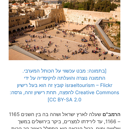
[בתמונה: מבט עכשווי על הכותל המערבי.
התמונה נוצרה והועלתה לויקיפדיה על ידי
Flickr
–
israeltourism
קובץ זה הוא בעל רישיון
Creative Commons להפצה, תחת רישיון זהה, גרסה:
CC BY-SA 2.0]
הרמב"ם
שעלה לארץ ישראל ושהה בה בין השנים 1165
– 1166, עד לירידתו למצרים, ביקר בירושלים במשך
שלושה ימים. ככול הנראה הוא התפלל באזור הר הבית