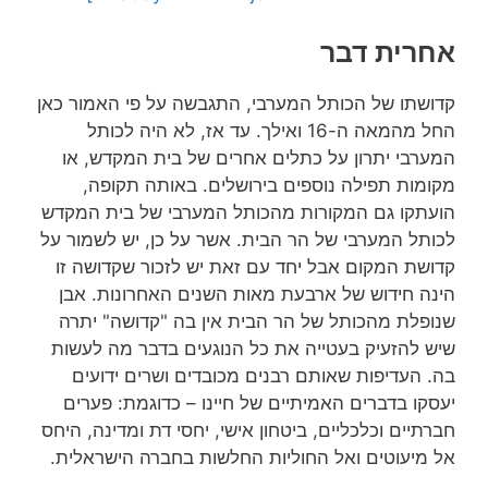
אחרית דבר
קדושתו של הכותל המערבי, התגבשה על פי האמור כאן
החל מהמאה ה-16 ואילך. עד אז, לא היה לכותל
המערבי יתרון על כתלים אחרים של בית המקדש, או
מקומות תפילה נוספים בירושלים. באותה תקופה,
הועתקו גם המקורות מהכותל המערבי של בית המקדש
לכותל המערבי של הר הבית. אשר על כן, יש לשמור על
קדושת המקום אבל יחד עם זאת יש לזכור שקדושה זו
הינה חידוש של ארבעת מאות השנים האחרונות. אבן
שנופלת מהכותל של הר הבית אין בה "קדושה" יתרה
שיש להזעיק בעטייה את כל הנוגעים בדבר מה לעשות
בה. העדיפות שאותם רבנים מכובדים ושרים ידועים
יעסקו בדברים האמיתיים של חיינו – כדוגמת: פערים
חברתיים וכלכליים, ביטחון אישי, יחסי דת ומדינה, היחס
אל מיעוטים ואל החוליות החלשות בחברה הישראלית.