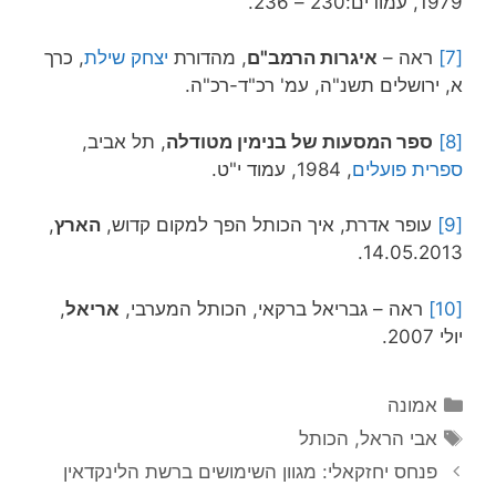
1979, עמודים:230 – 236.
[7]
ראה –
איגרות הרמב"ם
, מהדורת
יצחק שילת
, כרך
א, ירושלים תשנ"ה, עמ' רכ"ד-רכ"ה.
[8]
ספר המסעות של בנימין מטודלה
, תל אביב,
ספרית פועלים
, 1984, עמוד י"ט.
[9]
עופר אדרת, איך הכותל הפך למקום קדוש,
הארץ
,
14.05.2013.
[10]
ראה – גבריאל ברקאי, הכותל המערבי,
אריאל
,
יולי 2007.
קטגוריות
אמונה
תגיות
אבי הראל
,
הכותל
פנחס יחזקאלי: מגוון השימושים ברשת הלינקדאין