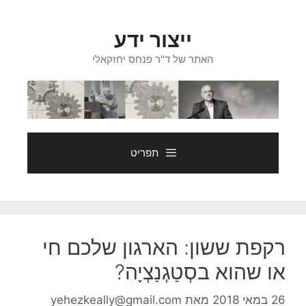
דלג
תוכן
ייצור ידע
האתר של ד"ר פנחס יחזקאלי
תפריט
רקפת ששון: הארגון שלכם חי
או שהוא בסְטַגְנַצְיָה?
26 במאי 2018
מאת
yehezkeally@gmail.com