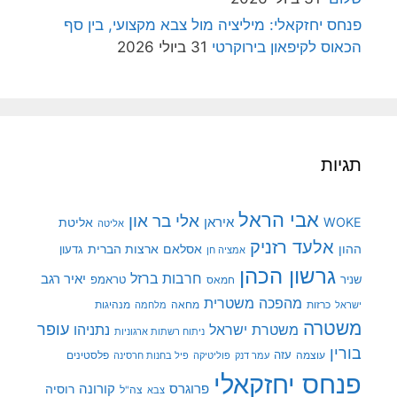
פנחס יחזקאלי: מיליציה מול צבא מקצועי, בין סף
הכאוס לקיפאון בירוקרטי
31 ביולי 2026
תגיות
אבי הראל
אלי בר און
איראן
WOKE
אליטת
אליטה
אלעד רזניק
ההון
אסלאם
ארצות הברית
גדעון
אמציה חן
גרשון הכהן
חרבות ברזל
יאיר רגב
שניר
טראמפ
חמאס
מהפכה משטרית
מנהיגות
ישראל
כרזות
מחאה
מלחמה
משטרה
עופר
משטרת ישראל
נתניהו
ניתוח רשתות ארגוניות
בורין
עוצמה
עזה
פלסטינים
עמר דנק
פוליטיקה
פיל בחנות חרסינה
פנחס יחזקאלי
קורונה
פרוגרס
רוסיה
צה"ל
צבא