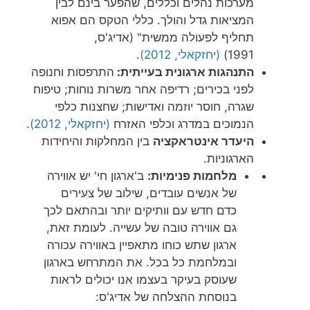
מערכות נהלים וכללים, שהפער בינם לבין
המציאות גדל והולך. כללי הטקס הם אפוא
תחליף לפעולה ממשית" (אדיג'ס,
1991)
(יחזקאלי, 2012)
.
התנהגות ארגונית בעייתית:
התרפסות וחנופה
לפני בכירים; רדיפה אחר משרות נוחות; טיפוח
שגרה, חוסר יוזמה ואדישות; שחצנות כלפי
הנמוכים במדרג וכלפי האזרח
(יחזקאלי, 2012)
.
היעדר אינטראקציה
בין המחלקות והיחידות
הארגוניות.
מלחמות פנימיות:
ב'ארגון חי' יש אווירה
של אנשים עובדים, שילוב של צעירים
כדם חדש עם וותיקים יותר ובהתאם לכך
גם אווירה טובה של עשייה. לעומת זאת,
ארגון שתש כוחו מתאפיין באווירה עכורה
ובמלחמת כל בכל. את המתרחש בארגון
שעוסק בעיקר בעצמו אנו יכולים לראות
בנוסחת ההצלחה של אדיג'ס: