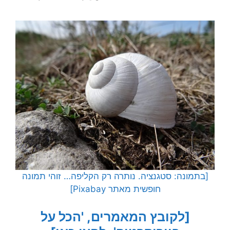
[בתמונה: סטגנציה. נותרה רק הקליפה… זוהי תמונה
חופשית מאתר Pixabay]
[לקובץ המאמרים, 'הכל על