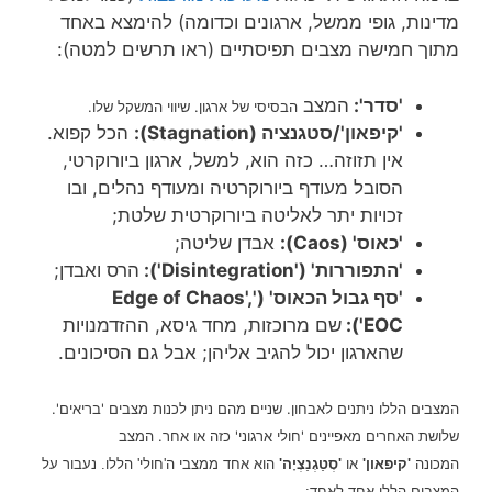
מדינות, גופי ממשל, ארגונים וכדומה) להימצא באחד
מתוך חמישה מצבים תפיסתיים (ראו תרשים למטה):
'סדר':
המצב
הבסיסי של ארגון. שיווי המשקל שלו.
'קיפאון'/סטגנציה (
Stagnation
):
הכל קפוא.
אין תזוזה… כזה הוא, למשל, ארגון ביורוקרטי,
הסובל מעודף ביורוקרטיה ומעודף נהלים, ובו
זכויות יתר לאליטה ביורוקרטית שלטת;
'כאוס' (Caos):
אבדן שליטה;
'התפוררות' ('
Disintegration
'):
הרס ואבדן;
'סף גבול הכאוס' ('
Edge of Chaos',
EOC
'):
שם מרוכזות, מחד גיסא, ההזדמנויות
שהארגון יכול להגיב אליהן; אבל גם הסיכונים.
המצבים הללו ניתנים לאבחון.
שניים מהם ניתן לכנות מצבים 'בריאים'.
שלושת האחרים מאפיינים 'חולי ארגוני' כזה או אחר.
המצב
המכונה
'קיפאון'
או
'
סְטַגְנַצְיָה
'
הוא אחד ממצבי ה'חולי' הללו. נעבור על
המצבים הללו אחד לאחד: