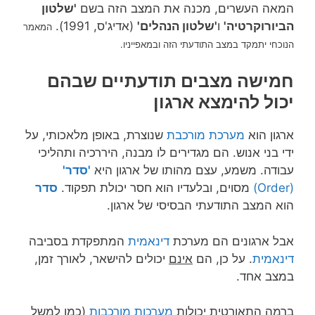
המאה העשרים, מכנה את המצב הזה בשם
'שלטון
הביורוקרטיה'
ו
'שלטון הנהלים'
(אדיג'ס, 1991).
המאמר
במצב התודעתי הזה ובמאפייניו.
הנוכחי
יתמקד
חמישה מצבים תודעתיים שבהם
יכול להימצא ארגון
ארגון הוא
מערכת מורכבת
שנוצרת, באופן מלאכותי, על
ידי בני אנוש. הם מגדירים לו מבנה, היררכיה ותהליכי
עבודה. משמע, עצם מהותו של ארגון היא
'סדר'
(Order)
מסוים, ובלעדיו הוא חסר יכולת תפקוד.
סדר
הוא המצב התודעתי הבסיסי של ארגון.
אבל ארגונים הם מערכת
דינאמית
המתפקדת בסביבה
דינאמית
. על כן, הם
אינם
יכולים להישאר, לאורך זמן,
במצב אחד.
ברמה התאורטית יכולות
מערכות מורכבות
(כמו למשל