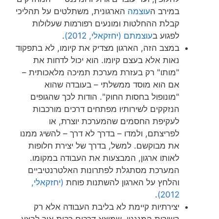
במירב ה
עוצמה
הארגונית, משתלטים על תהליכי
קבלת ההחלטות ומונעים רפורמות שעלולות
לפגוע ב
עוצמתם
(יחזקאלי, 2012)
.
במצב הזה, הארגון מצדיק את קיומו, לא בתפקוד
נאות אלא בעצם קיומו. הוא יכול לדחות את
"מותו" רק בעזרת מערכת תמיכה מלאכותית –
אם הוא מוסד ממשלתי – בעובדה שהוא
"מונופול בחסות החוק". הודות לכך שהגופים
הנזקקים לשירותיו מפתחים דרכים מורכבות
לעקיפת החסמים שהמערכת יוצרת, או
לפריצתם, ולמדו – בדרך לא דרך – להשיג ממנו
את מבוקשם. למשל, בדרך של יצירת חלופות
לאותו ארגון, המבצעות את העבודה במקומו.
המערכת מסתגלת לפתרונות האלטרנטיביים
והלחץ על הארגון להשתנות פוחת
(יחזקאלי,
.
2012)
יצירתיות קיימת לא בליבת העבודה אלא רק
בשירות המנגנון, שמוצא דרכים רבות איך לבצע