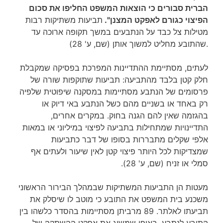
הברית סבורים כי הוצאות המשפט החליפו את סכום
הפיצוי כגורם לאפקט המצנן".
תביעות משתיקות רבות
מטילות צל כבד על הנתבעים במשך תקופה ארוכה עד
שהתובע מחליט למשוך אותן (שם, ע' 28).
לעתים, מסתיימת ההתדיינות המפרכת בפסיקה שמקבלת
חלק קטן בלבד מהתביעה: תביעות שתוקפות שורה של
פרסומים של הנתבע מסתיימות במסקנה שיפוטית שלפיה
רק באחד או בשניים מהם כשל הנתבע באי דיוק או
בהגזמה שאין להם הגנה בחוק. במקרים אחרים,
התדיינויות שמתחילות בתביעה לפיצוי במיליוני או במאות
אלפי שקלים מתבררות בסופו של דבר כתביעות
שמצדיקות לכל היותר פיצוי קטן לאין שיעור ולעתים אף
סמלי או זניח (שם, ע' 28).
מעטות הן התביעות המשתיקות שבמהלך הבירור הראשוני
משכנע בית המשפט את התובע כי מוטב לו שיסלק את
תביעתו לאלתר. 89 מרביתן מסתיימות בהסדר כלשהו בין
התובע לנתבע, באופן שמשיג את אפקט ההשתקה של