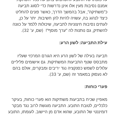
אמנם נסיבות מעין אלו אינן נדרשות כדי לסווג תביעה
כ"משתיקה", אבל בהמשך הדרך, כאשר פונים להחליט
כיצד לנהוג בה, עשויה להיות להן חשיבות. יתר על כן,
לעתים נסיבות חיצוניות לתביעה, שיכולות ללמד על כוונה
להשתיק, גם נותנות לה "ערך מוסף"!
(שם, ע' 32).
עילת התביעה: לשון הרע:
תביעה בעילה של לשון הרע היא הגורם המרכזי שעליו
מתבסס שטף התביעות המשתיקות. גם אישומים פליליים
עלולים לשמש כסנקציה נגד יריבים ומבקרים, אולם בהם
לא נעסוק במאמר זה (שם, ע' 33).
פערי כוחות:
מאפיין שכיח בתביעות משתיקות הוא פערי כוחות, בעיקר
כלכליים, לטובת התובע. התביעה מוגשת לרוב נגד מבקר
דומיננטי של התובע, שהוא אדם מן היישוב. לעומתו, התובע