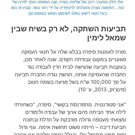
אלו חלק ממערך רחב של שליטה בשיח, שבו המשפט הופך לזירה של
כוח…
התמונה נוצרה והועלתה לויקיפדיה על ידי רועי בושי. קובץ זה הוא
בעל תנאי רישיון GNU לשימוש חופשי במסמכים]
תביעות השתקה, לא רק בשיח שבין
שמאל לימין
מורה לאמנות סיפרה בבלוג שלה על תנאי העסקה
פוגעניים במקום עבודתה הקודם. שנה לאחר מכן,
בעקבות תביעה שהגישה לבית הדין לעבודה נגד
החברה שהעסיקה אותה, הגישה נגדה החברה תביעה
על סך 100,000 ש"ח בשל פגיעה בשמה הטוב
(פינצ'וק, 2013, ע' 10).
"אני סטודנטית. מתפרנסת בקושי", סיפרה, "כשחזרתי
לילה אחד הביתה מיום ארוך של עבודה ולימודים
ומצאתי מעטפה גדולה מודבקת על הדלת ובתוכה
תביעת דיבה – הייתה פשוט תחושת אימה. גוף גדול
וחזק ממני מתנפל עלי, ובגלל גחמה שלהם אני צריכה