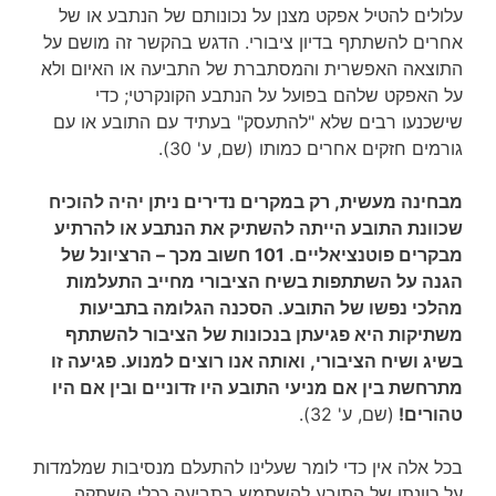
עלולים להטיל אפקט מצנן על נכונותם של הנתבע או של
אחרים להשתתף בדיון ציבורי. הדגש בהקשר זה מושם על
התוצאה האפשרית והמסתברת של התביעה או האיום ולא
על האפקט שלהם בפועל על הנתבע הקונקרטי; כדי
שישכנעו רבים שלא "להתעסק" בעתיד עם התובע או עם
גורמים חזקים אחרים כמותו (שם, ע' 30).
מבחינה מעשית, רק במקרים נדירים ניתן יהיה להוכיח
שכוונת התובע הייתה להשתיק את
הנתבע או להרתיע
מבקרים פוטנציאליים. 101 חשוב מכך – הרציונל של
הגנה על השתתפות
בשיח הציבורי מחייב התעלמות
מהלכי נפשו של התובע. הסכנה הגלומה בתביעות
משתיקות היא פגיעתן בנכונות של הציבור להשתתף
בשיג ושיח הציבורי, ואותה אנו רוצים
למנוע. פגיעה זו
מתרחשת בין אם מניעי התובע היו זדוניים ובין אם היו
טהורים!
(שם, ע' 32).
בכל אלה אין כדי לומר שעלינו להתעלם מנסיבות שמלמדות
על כוונתו של התובע להשתמש בתביעה ככלי השתקה.