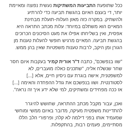
ככל שתופעת
התביעות המשתיקות
נעשית נפוצה ומאיימת
יותר, די בעצם האיום בהגשת תביעה כדי להרתיע
ולהשתיק. במקרה כזה מאזן העלות-תועלת מבחינת
המאיים הוא משתלם במיוחד: עלות מכתב התראה היא
אפסית, ואין בשליחתו אפילו את מעט הסיכונים הכרוכים
בהגשת תביעה. המאיים מרגיש חופשי להעלות טענות מן
הגורן ומן היקב, לרבות טענות משפטיות שאין בהן ממש.
"שוו בנפשכם", כתבה
ד"ר אורית קמיר
בעקבות איום חסר
שחר שנשלח אליה, "שתכנים כאלה מועברים, לא
למשפטנית, אישה בוגרת עם ניסיון חיים, אלא […]
לסטודנטית. ושוו בנפשכם את גודל ההפחדה והאימה […]
אז ככה מפחידים ומשתיקים, למי שלא ידע איך זה נראה".
ואכן, עבור מקבל מכתב ההתראה, שחושש להיגרר
להתדיינות משפטית מעיקה, מדובר באיום ממשי ומוחשי
שמעמיד אותו בפני דילמה לא קלה; ופרפורי הלב הללו
מסתיימים, פעמים רבות, בהתקפלות.