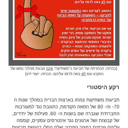
[בכרזה: הכתרתה של תביעה כ"משתיקה"
אינה
נובעת מהלכי נפשו של
התובע וגם
לא
באה לרמז עליהם. הכרזה: ייצור ידע]
רקע היסטורי
תביעות משתיקות צמחו בארצות הברית במהלך שנות ה
70- וה- 80 של המאה הקודמת, כתגובת נגד למעורבות
החברתית שגברה שם בשנות ה- 60. פעילות של יחידים,
של קבוצות ושל ארגונים נגד אינטרסים עסקיים, קוממה
עליהם גורמים במגזר הפרטי; ואלה החלו בהגשת תביעות