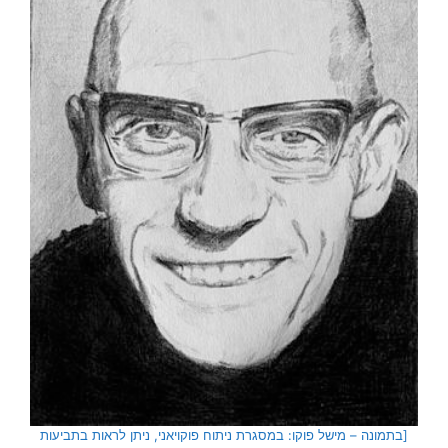
[בתמונה – מישל פוקו: במסגרת ניתוח פוקויאני, ניתן לראות בתביעות