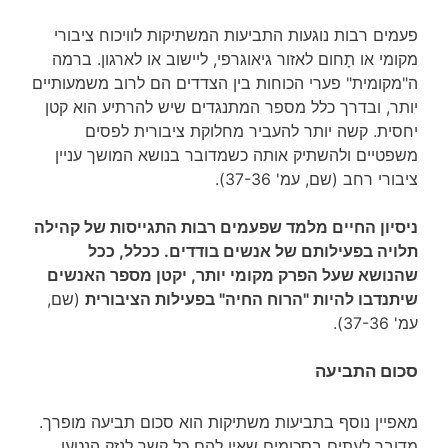
פעמים רבות נוגעות התביעות המשתיקות לוויכוח ציבורי
מקומי או תָחום לאזור גיאוגרפי, ליישוב או לארגון. ברמה
ה"מקומית" פערי הכוחות בין הצדדים הם לרוב משמעותיים
יותר, ובדרך כלל מספר המתנגדים שיש להרתיע הוא קטן
יחסית. קשה יותר להעביר מחלוקת ציבורית לפסים
משפטיים ולהשתיק אותה כשמדובר בנושא המושך עניין
ציבורי רחב (שם, עמ' 37-36).
ניסיון החיים מלמד שפעמים רבות התגייסות של קהילה
תלויה בפעילותם של אנשים בודדים. ככלל, ככל
שהנושא שעל הפרק מקומי יותר, יקטן מספר האנשים
שיתנדבו להיות "הרוח החיה" בפעילות הציבורית
(שם,
עמ' 37-36).
סכום התביעה
מאפיין נוסף בתביעות משתיקות הוא סכום תביעה מופרך.
מדובר לעתים בסכומים שאין להם כל קשר לנזק הנטען