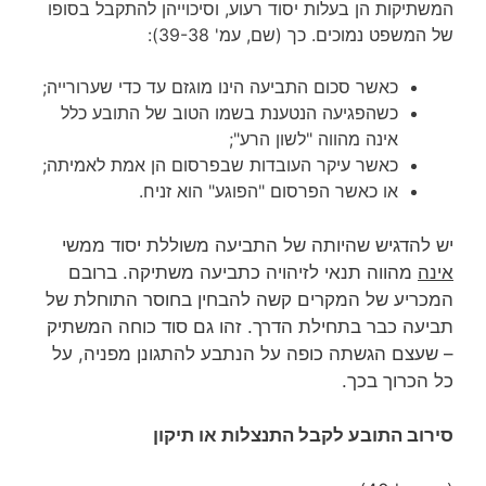
המשתיקות הן בעלות יסוד רעוע, וסיכוייהן להתקבל בסופו
של המשפט נמוכים. כך (שם, עמ' 39-38):
כאשר סכום התביעה הינו מוגזם עד כדי שערורייה;
כשהפגיעה הנטענת בשמו הטוב של התובע כלל
אינה מהווה "לשון הרע";
כאשר עיקר העובדות שבפרסום הן אמת לאמיתה;
או כאשר הפרסום "הפוגע" הוא זניח.
יש להדגיש שהיותה של התביעה משוללת יסוד ממשי
אינה
מהווה תנאי לזיהויה כתביעה משתיקה. ברובם
המכריע של המקרים קשה להבחין בחוסר התוחלת של
תביעה כבר בתחילת הדרך. זהו גם סוד כוחה המשתיק
– שעצם הגשתה כופה על הנתבע להתגונן מפניה, על
כל הכרוך בכך.
סירוב התובע לקבל התנצלות או תיקון