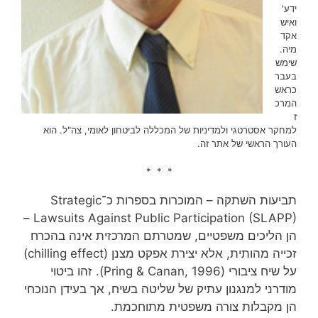
ידע'
ואיש
אקד
מיה.
שימש
בעבר
כראש
המרכ
ז
למחקר אסטרטגי ולמדיניות של המכללה לביטחון לאומי, צה"ל. הוא
העורך הראשי של אתר זה.
* * *
תביעות השתקה – המוכרות בספרות כ־Strategic
Lawsuits Against Public Participation (SLAPP) –
הן הליכים משפטיים, שמטרתם המרכזית אינה בהכרח
זכייה מהותית, אלא יצירת אפקט מצנן (chilling effect)
על שיח ציבורי (Pring & Canan, 1996). זהו ביטוי
מודרני למנגנון עתיק של שליטה בשיח, אך בעידן הנוכחי
הן מקבלות צורה משפטית מתוחכמת.