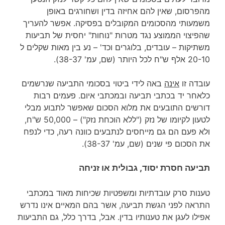
מהפרסום, שאין להם אחיזה בדין ושחורגים באופן
משמעותי מהסכומים המקובלים בפסיקה. אפשר להעריך
שהפיצוי הממוצע נגד מטרות "נוחות" יחסית של תביעות
משתיקות – עובדים, בלוגרים וכד' – נע בין מאות שקלים ל
20-10 אלף ש"ח לכל היותר (שם, עמ' 38-37).
עובדה זו
אינה
באה לידי ביטוי בסכומי התביעה שנרשמים
כלאחר יד בכתבי תביעה ובמכתבי איום. פעמים רבות
דורשים התובעים את מלוא הסכום שאפשר לתבוע מבלי
לטעון לקיומו של נזק ("ללא הוכחת נזק") – 50,000 ש"ח,
ולא פעם הם גם מייחסים לנתבעים כוונה רעה, כדי לנפח
את הסכום פי שנים (שם, עמ' 38-37).
תביעה חסרת יסוד, גבולית או זניחה
טענות סרק עובדתיות ומשפטיות שכיחות מאוד במכתבי
התראה לפני הגשת תביעה, אשר בהם המאיים אינו נדרש
אפילו לעגן את טענותיו בדין. אבל, בדרך כלל, גם התביעות