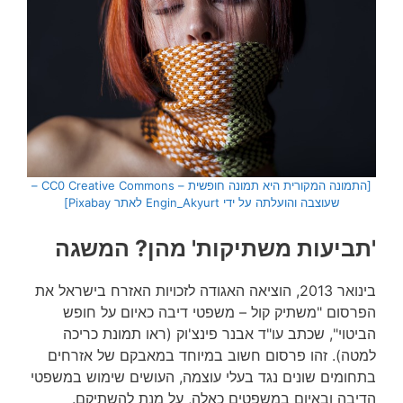
[התמונה המקורית היא תמונה חופשית – CC0 Creative Commons –
שעוצבה והועלתה על ידי Engin_Akyurt לאתר Pixabay]
'תביעות משתיקות' מהן? המשגה
בינואר 2013, הוציאה האגודה לזכויות האזרח בישראל את
הפרסום "משתיק קול – משפטי דיבה כאיום על חופש
הביטוי", שכתב עו"ד אבנר פינצ'וק (ראו תמונת כריכה
למטה). זהו פרסום חשוב במיוחד במאבקם של אזרחים
בתחומים שונים נגד בעלי עוצמה, העושים שימוש במשפטי
הדיבה ובאיום במשפטים כאלה, על מנת להשתיקם.