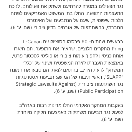
נגד הפעילים במטרה להרתיעם ולשתק את פעילותם. לנוכח
התעצמות התופעה, החלו בתי המשפט האמריקאים לפתח
הלכות שיפוטיות, שיגנו על הנתבעים ועל האינטרס
החברתי, בהשתתפות של אזרחים בדיון ציבורי (שם, ע' 6).
בראשית שנות ה- 90 פרסמו הסוציולוגים Canan- ו
Pring מחקרים חלוציים, שהאירו את התופעה. הם תיארו
אותה כניסיון להפוך עימות ציבורי או פוליטי לסכסוך פרטי,
באמצעות העברתו לזירה המשפטית ושינוי של "כללי
המשחק" לרעת היריב. בהתאם לזאת, הם טבעו את המונח
"SLAPP", ראשי תיבות של המושג: תביעות אסטרטגיות
נגד השתתפות ציבורית (Strategic Lawsuits Against
Public Participation) (שם, ע' 6).
בעקבות המחקר האקדמי החלו מדינות רבות בארה"ב
לפעול נגד תביעות משתיקות באמצעות חקיקה מיוחדת
(שם, ע' 6).