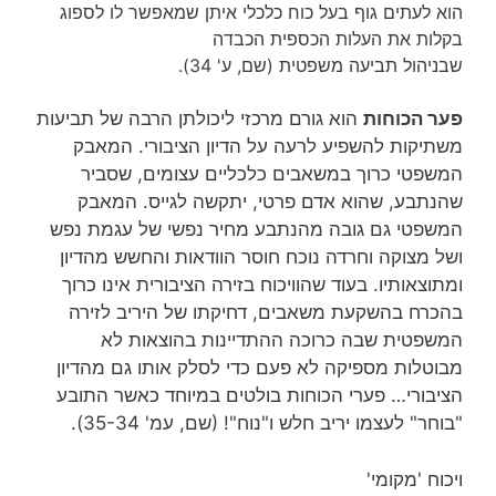
הוא לעתים גוף בעל כוח כלכלי איתן שמאפשר לו לספוג
בקלות את העלות הכספית הכבדה
שבניהול תביעה משפטית (שם, ע' 34).
פער הכוחות
הוא גורם מרכזי ליכולתן הרבה של תביעות
משתיקות להשפיע לרעה על הדיון הציבורי. המאבק
המשפטי כרוך במשאבים כלכליים עצומים, שסביר
שהנתבע, שהוא אדם פרטי, יתקשה לגייס. המאבק
המשפטי גם גובה מהנתבע מחיר נפשי של עגמת נפש
ושל מצוקה וחרדה נוכח חוסר הוודאות והחשש מהדיון
ומתוצאותיו. בעוד שהוויכוח בזירה הציבורית אינו כרוך
בהכרח בהשקעת משאבים, דחיקתו של היריב לזירה
המשפטית שבה כרוכה ההתדיינות בהוצאות לא
מבוטלות מספיקה לא פעם כדי לסלק אותו גם מהדיון
הציבורי… פערי הכוחות בולטים במיוחד כאשר התובע
"בוחר" לעצמו יריב חלש ו"נוח"! (שם, עמ' 35-34).
ויכוח 'מקומי'