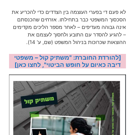
לא פעם די בפערי העוצמה בין הצדדים כדי להכריע את
הסכסוך המשפטי כבר בתחילתו. אזרחים שהכנסתם
אינה גבוהה מעדיפים – לאחר מספר הליכים מקדימים
– להגיע להסדר עם התובע ולחסוך לעצמם את
ההוצאות שכרוכות בניהול המשפט (שם, ע' 14).
[להורדת החוברת: "משתיק קול – משפטי
דיבה כאיום על חופש הביטוי", לחצו כאן]