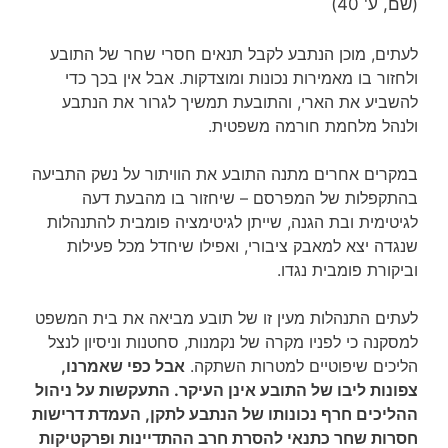
(שם, ע' 40)
לעתים, מוכן הנתבע לקבל תנאים חסרי שחר של התובע
ולחזור בו מאמירות נכונות ומוצדקות. אבל אין בכך כדי
להשביע את הארי, והתובעת תמשיך לגרור את הנתבע
ולנהל מלחמת חורמה משפטית.
במקרים אחרים מתנה התובע את הוויתור על נשק התביעה
בהתקפלות של המפרסם – שיחזור בו מהבעת דעה
לגיטימית ובת הגנה, שייתן לגיטימציה פומבית להתנהלות
שנגדה יצא למאבק ציבורי, ואפילו שיחדל מכל פעילות
וביקורת פומבית נגדו.
לעתים התנהלות מעין זו של תובע מביאה את בית המשפט
למסקנה כי לפניו מקרה של נקמנות, סחטנות וניסיון לנצל
הליכים שיפוטיים למטרות השתקה.
אבל כפי שאמרנו,
צפונות ליבו של התובע אינן העיקר. התעקשות על ניהול
ההליכים חרף נכונותו של הנתבע לתקן, העמדת דרישות
חסרות שחר כתנאי להסרת חרב ההתדיינות ופרקטיקות