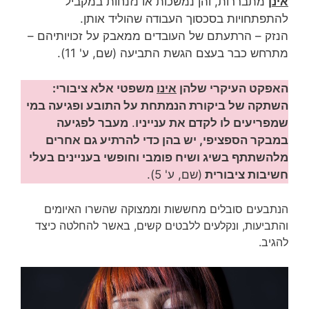
אינן
מתבררות, והן נמשכות או נזנחות במקביל
להתפתחויות בסכסוך העבודה שהוליד אותן.
הנזק – הרתעתם של העובדים ממאבק על זכויותיהם –
מתרחש כבר בעצם הגשת התביעה (שם, ע' 11).
האפקט העיקרי שלהן
אינו
משפטי אלא ציבורי:
השתקה של ביקורת הנמתחת על התובע ופגיעה במי
שמפריעים לו לקדם את ענייניו
.
מעבר לפגיעה
במבקר הספציפי, יש בהן כדי להרתיע גם אחרים
מלהשתתף בשיג ושיח פומבי וחופשי בעניינים בעלי
חשיבות ציבורית
(שם, ע' 5).
הנתבעים סובלים מחששות וממצוקה שהשרו האיומים
והתביעות, ונקלעים ללבטים קשים, באשר להחלטה כיצד
להגיב.