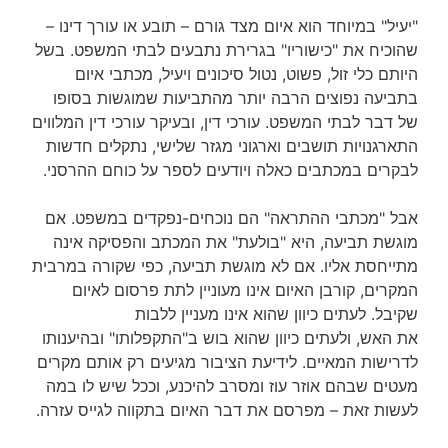
"יעיל" במיוחד הוא איום מצד גורם – תובע או עורך דינו –
שהוכיח את "כישוריו" בגרירת נתבעים לבתי המשפט. בשל
היותם כלי זול, פשוט, נטול סיכונים ויעיל, מכתבי איום
בתביעה נפוצים הרבה יותר מהתביעות שמוגשות בסופו
של דבר לבתי המשפט. עורכי דין, ובעיקר עורכי דין המלווים
התארגנויות תושבים וארגוני מגזר שלישי, נתקלים חדשות
לבקרים במכתבים כאלה ויודעים לספר על כוחם ההרסני.
אבל "מכתבי ההתראה" הם נוכחים-נפקדים במשפט. אם
מוגשת תביעה, היא "בולעת" את המכתב והפסיקה אינה
מתייחסת אליו. אם לא מוגשת תביעה, כפי שקורה במרבית
המקרים, קורבן האיום אינו מעוניין לתת פרסום לאיום
שקיבל. לעתים כיוון שהוא אינו מעניין ללבות
את האש, ולעתים כיוון שהוא בוש ב"התקפלותו" ובהיענותו
לדרישות המאיים. לידיעת הציבור מגיעים רק אותם מקרים
מעטים שבהם אוזר עוז ומסרב להיכנע, וככל שיש לו במה
לעשות זאת – מפרסם את דבר האיום בתקווה לגייס עזרה.