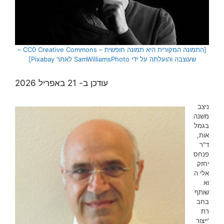
[התמונה המקורית היא תמונה חופשית – CC0 Creative Commons –
שעוצבה והועלתה על ידי SamWilliamsPhoto לאתר Pixabay]
עודכן ב- 21 באפריל 2026
ניצב
משנה
בגמל
אות,
ד"ר
פנחס
יחזק
אלי ה
וא
שותף
בחב
רת
'ייצור