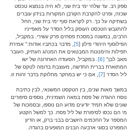
ספק רב. עד שלהי ימי בית שני, לא היה בנמצא טכסט
שכזה, ופרט להקרבת הקורבן המקורות בנידון עוברים
בשתיקה על כך. רק לקראת סוף ימי בית שני, החל
להתגבש הטכסט העוסק בליל הסדר על מאפייניו
הרבים, במשנה במסכת פסחים פרק עשירי. במקביל,
הפילוסוף היהודי פילון [
5]
, מדבר בכתביו אודות:" אמירת
תפילות והימנונות המבטאים את המנהג העתיק, העובר
מאב לבן"
[6]
. במקביל, הסעודה האחרונה של ישו
המתוארת בברית החדשה, מעוצבת בדומה לטקס של
ליל הסדר [
7]
, אם כי יש במחקר מחלוקת בדבר זהות זו.
במשך מאות שנים, בין הטקסט המשנאי, לבין כתיבת
נוסח ההגדה של פסח במאה השמינית, נוספים סיפורים
שונים שלא תמיד יודעים מדוע הם נוספו, ובסמכות של
מי הם נכסו לסיפורת של ליל פסח. כך למשל הקטע
המספר על החכמים היושבים בבני ברק, או הדיון
המפורט בסוגי ארבעה הבנים המופעים בהגדה.