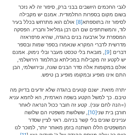
לגבי החכמים היושבים בבני ברק, סיפור זה לא נזכר
בשום מקום בספרות התלמודית. אמנם יש מקבילה
לסיפור זה בתוספתא
[8]
אולם הוא מתרחש בכלל בעיר
לוד, והמשתתפים שם הם רבן גמליאל וחבריו. הפסקה
המספרת על ארבעה בנים בהגדה, שהיא פרפראזה
מדרשית לדברי המקרא שנאמרו בספר שמות ובספר
דברים [
9]
, מובאת בלי טכסט מעבר ובלי נימוק. אמנם
יש לקטע זה מקבילות במכילתא ובתלמוד הירושלמי,
אולם במקומות אלה סדר הבנים שונה, ובירושלמי, הבן
התם אינו מופיע ובמקומו מופיע בן טיפש.
יתרה מזאת. ישנם קטעים בהגדה שלא יודעים בדיוק מה
טיבם. כך למשל הקטע בשפה הארמית, הא לחמא עניא
(=הנה לחם עוני). קטע זה חובר ככול הנראה לאחר
חורבן בית שני
[10]
, ששלושת משפטיו הם שלושה
עניינים שונים בלי קשר בניהם. ראוי לציין שסדר
המשפטים הללו השתנה בזמן מאוחר יותר, למוכר לנו