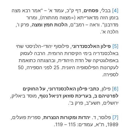
[4]
בבלי,
פסחים
, דף ק"כ, עמוד א' – "אמר רבא מצה
בזמן הזה מדאורייתא (=מצווה מהתורה), ומרור
מדרבנן". וראה – רמב"ם,
הלכות חמץ ומצה
, פרק ו',
הלכה א'.
[5]
פילון האלכסנדרוני
, פילוסוף יהודי-הלניסטי שחי
באלכסנדריה בימי הקיסרות הרומית. הרבה לעסוק
באפולוגטיקה של הדת היהודית, ובהצגתה כתואמת
לעקרונות הפילוסופיה היוונית. 25 לפני הספירה, 50
לספירה.
[6]
פילון,
כתבי פילון האלכסנדרוני, על החוקים
לפרטיהם ב, בעריכת סוזאן דניאל נטף,
מוסד ביאליק,
ירושלים, תשע"ב, פרק ב'.
[7]
פלוסר, ד.
יהדות ומקורות הנצרות
, ספרית פועלים,
1989, ת"א, עמודים: 115 – 119.