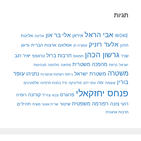
תגיות
אבי הראל
אלי בר און
איראן
WOKE
אליטת
אליטה
אלעד רזניק
ההון
אסלאם
ארצות הברית
גדעון
אמציה חן
גרשון הכהן
חרבות ברזל
יאיר רגב
שניר
טראמפ
חמאס
מהפכה משטרית
מנהיגות
ישראל
כרזות
מחאה
מלחמה
משטרה
עופר
משטרת ישראל
נתניהו
ניתוח רשתות ארגוניות
בורין
עוצמה
עזה
פלסטינים
עמר דנק
פוליטיקה
פיל בחנות חרסינה
פנחס יחזקאלי
קורונה
פרוגרס
רוסיה
צה"ל
צבא
רפורמה משפטית
רועי צזנה
שיטור
תהילים
שרית אונגר משיח
תרבות ארגונית