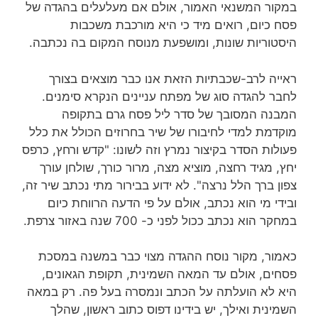
במקור המשנאי האמור, אולם אם מעלעלים בהגדה של
פסח כיום, רואים מיד כי היא מורכבת משכבות
היסטוריות שונות, ומושפעת מנוסח המקום בה נכתבה.
ראייה לרב-שכבתיות הזאת אנו כבר מוצאים בצורך
לחבר להגדה סוג של מפתח עניינים הנקרא סימנים.
המבנה המסובך של סדר ליל פסח גרם בתקופה
מוקדמת למדי לחיבורו של שיר בחרוזים הכולל את כלל
פעולות הסדר בקיצור נמרץ וזה לשונו: "קדש ורחץ, כרפס
יחץ, מגיד רחצה, מוציא מצה, מרור כורך, שולחן עורך
צפון ברך הלל נרצה". לא ידוע בבירור מתי נכתב שיר זה,
ובידי מי הוא נכתב, אולם על פי הדעה הרווחת כיום
במחקר הוא נכתב ככול לפני כ- 700 שנה באזור צרפת.
כאמור, מקור נוסח ההגדה מצוי כבר במשנה במסכת
פסחים, אולם עד המאה השמינית, תקופת הגאונים,
היא לא הועלתה על הכתב ונמסרה בעל פה. רק במאה
השמינית ואילך, יש בידינו דפוס כתוב ראשון, שהלך