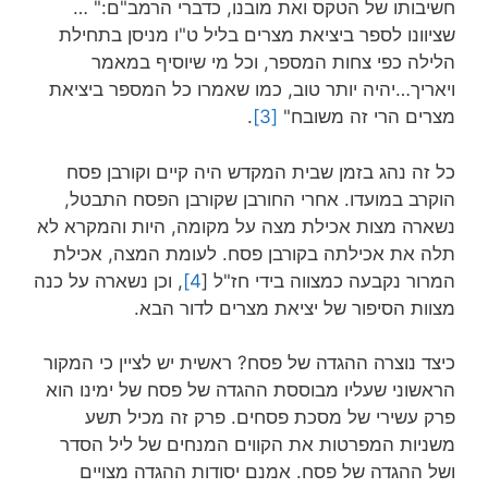
חשיבותו של הטקס ואת מובנו, כדברי הרמב"ם:" …
שציוונו לספר ביציאת מצרים בליל ט"ו מניסן בתחילת
הלילה כפי צחות המספר, וכל מי שיוסיף במאמר
ויאריך…יהיה יותר טוב, כמו שאמרו כל המספר ביציאת
מצרים הרי זה משובח"
[3]
.
כל זה נהג בזמן שבית המקדש היה קיים וקורבן פסח
הוקרב במועדו. אחרי החורבן שקורבן הפסח התבטל,
נשארה מצות אכילת מצה על מקומה, היות והמקרא לא
תלה את אכילתה בקורבן פסח. לעומת המצה, אכילת
המרור נקבעה כמצווה בידי חז"ל [
4]
, וכן נשארה על כנה
מצוות הסיפור של יציאת מצרים לדור הבא.
כיצד נוצרה ההגדה של פסח? ראשית יש לציין כי המקור
הראשוני שעליו מבוססת ההגדה של פסח של ימינו הוא
פרק עשירי של מסכת פסחים. פרק זה מכיל תשע
משניות המפרטות את הקווים המנחים של ליל הסדר
ושל ההגדה של פסח. אמנם יסודות ההגדה מצויים