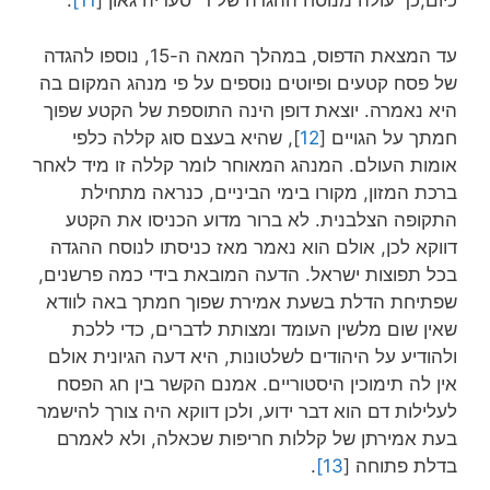
כיום,כך עולה מנוסח ההגדה של ר' סעדיה גאון [
11]
.
עד המצאת הדפוס, במהלך המאה ה-15, נוספו להגדה
של פסח קטעים ופיוטים נוספים על פי מנהג המקום בה
היא נאמרה. יוצאת דופן הינה התוספת של הקטע שפוך
חמתך על הגויים [
12
], שהיא בעצם סוג קללה כלפי
אומות העולם. המנהג המאוחר לומר קללה זו מיד לאחר
ברכת המזון, מקורו בימי הביניים, כנראה מתחילת
התקופה הצלבנית. לא ברור מדוע הכניסו את הקטע
דווקא לכן, אולם הוא נאמר מאז כניסתו לנוסח ההגדה
בכל תפוצות ישראל. הדעה המובאת בידי כמה פרשנים,
שפתיחת הדלת בשעת אמירת שפוך חמתך באה לוודא
שאין שום מלשין העומד ומצותת לדברים, כדי ללכת
ולהודיע על היהודים לשלטונות, היא דעה הגיונית אולם
אין לה תימוכין היסטוריים. אמנם הקשר בין חג הפסח
לעלילות דם הוא דבר ידוע, ולכן דווקא היה צורך להישמר
בעת אמירתן של קללות חריפות שכאלה, ולא לאמרם
בדלת פתוחה [
13]
.