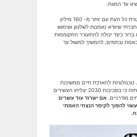
יא עד המוות.
זה מצב מעניין. סין הפכה בעשור האחרון למדינת משטרה המנוטרת כל העת עם יותר מ- 160 מיליון
רתי שיוודא נאמנות לשלטון ושימוש
ברור כיצד
יכולה להתעורר התקוממות
 באמת ובתמים, להמשיך למשול עד
. טכנולוגיות להארכת חיים ממשיכות
להתקדם, ומייסד אוניברסיטת הסינגולריות פיטר דיאמנדיס כבר חזה כי בסביבות 2030 יצליחו העשירים
אם ישרוד עוד עשרים
עשוי להפוך לקיסר הנצחי האמתי
ח.