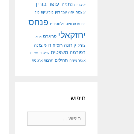
עופר בורין
נתניהו
ארגוניות
עוצמה
עזה
עמר דנק
פוליטיקה
פיל
פנחס
פלסטינים
בחנות חרסינה
יחזקאלי
פרוגרס
צבא
קורונה
רועי צזנה
רוסיה
צה"ל
רפורמה משפטית
שיטור
שרית
תהילים
אונגר משיח
תרבות ארגונית
חיפוש
חיפוש: