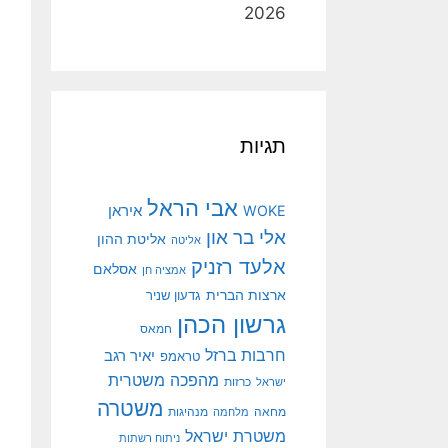
2026
תגיות
אבי הראל
איראן
WOKE
אלי בר און
אליטת ההון
אליטה
אלעד רזניק
אסלאם
אמציה חן
ארצות הברית
גדעון שניר
גרשון הכהן
חמאס
חרבות ברזל
יאיר רגב
טראמפ
מהפכה משטרית
ישראל
כרזות
משטרה
מנהיגות
מחאה
מלחמה
משטרת ישראל
ניתוח רשתות