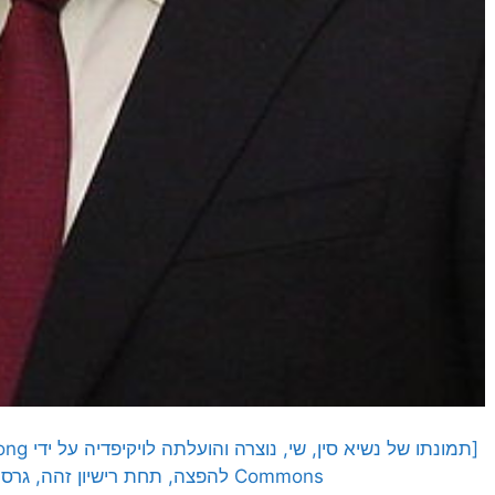
Commons להפצה, תחת רישיון זהה, גרסה: CC BY-SA 3.0]