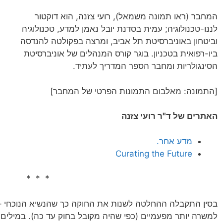
המחבר (ראו תמונה משמאל), רועי צזנה, הוא דוקטור
לננו-טכנולוגיה; עמית בסדנת יובל נאמן למדע, טכנולוגיה
וביטחון באוניברסיטת תל אביב, ומרצה בפקולטה להנדסה
ביו-רפואית בטכניון. בוגר קורס המנהלים של אוניברסיטת
הסינגולריות ומחבר הספר המדריך לעתיד.
[התמונה: מאלבום התמונות הפרטי של המחבר]
האתרים של ד"ר רועי צזנה
מדע אחר.
Curating the Future
* * *
בסין התקבלה ההחלטה לשנות את החוקה כך שהנשיא הנוכחי – שי
למשרה יותר מפעמיים (כפי שהיה מקובל בחוק עד כה). במילי