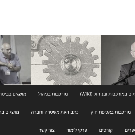
ם במורכבות ובניהול (WIKI)
מורכבות בניהול
מושגים בביטחון ל
מורכבות באכיפת חוק
כתב העת משטרה וחברה
מושגים בחינוך
פרים
קורסים
פרקי לימוד
צור קשר