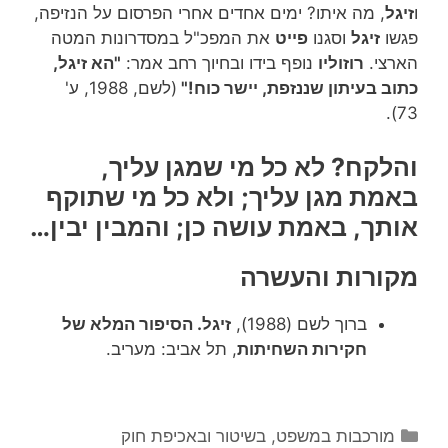
ו
זיגל
, מה איתו? ימים אחדים אחרי הפרסום על הנזיפה,
פגשו
זיגל
וסגנו
פייט
את המפכ"ל במסדרונות המטה
הארצי.
רוזוליו
נופף בידו ובחיוך רחב אמר:
"הא זיגל,
כתוב בעיתון שננזפת, יישר כוח!"
(לשם, 1988, ע'
73).
והלקח? לא כל מי שמגן עליך,
באמת מגן עליך; ולא כל מי שתוקף
אותך, באמת עושה כן; והמבין יבין…
מקורות והעשרה
ברוך לשם (1988),
זיגל. הסיפור המלא של
חקירות השחיתות
, תל אביב: מעריב.
קטגוריות
מורכבות במשפט, בשיטור ובאכיפת חוק