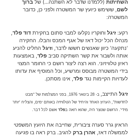
השחיתות
(ללמדנו שדבר לא השתנה…) של
ברוך
לשם
, ששימש כיועץ שר המשטרה ולפני כן, כדובר
המשטרה:
רקע:
זיגל
וחוקריו נקלעו למבוי סתום בחקירת
דוד פלד
,
מנהלו הכל יכול דאז של אגף המכס והבלו. החקירה
'נתקעה' כיוון שאנשים חששו לדבר, ו
זיגל
החליט להניע
אותה ולשבור את קשר השתיקה סביב
פלד
, באמצעות
ראיון טלוויזיוני. הוא רצה ליצור רושם כי החומר המצוי
בידי המשטרה מבוסס ומרשיע, וכל המוסיף את עדותו
לעדויות הקיימות נגד
פלד
, אינו מסתכן.
זיגל
התייצב,
בפני המצלמות של "מבט
ב- 28 בינואר 1976,
לחדשות", הערוץ האחד והיחיד של הטלוויזיה באותם ימים, והצליח 'יותר
מידי'. הרושם שנוצר היה, שהוא רואה ב
פלד
אשם לכל דבר.
הראיון גרר סערה ציבורית, שחייבה את היועץ המשפטי
לממשלה דאז,
אהרן ברק
להגיב. ברק ראה בו פגיעה