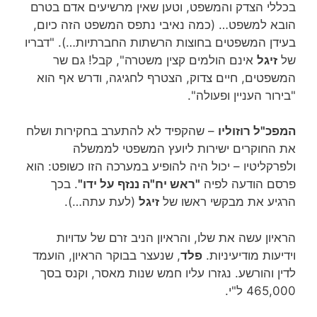
בכללי הצדק והמשפט, וטען שאין מרשיעים אדם בטרם
הובא למשפט… (כמה נאיבי נתפס המשפט הזה כיום,
בעידן המשפטים בחוצות הרשתות החברתיות…). "דבריו
של
זיגל
אינם הולמים קצין משטרה", קבל! גם שר
המשפטים, חיים צדוק, הצטרף לחגיגה, ודרש אף הוא
"בירור העניין ופעולה".
המפכ"ל רוזוליו
– שהקפיד לא להתערב בחקירות ושלח
את החוקרים ישירות ליועץ המשפטי לממשלה
ולפרקליטיו – יכול היה להופיע במערכה הזו כשופט: הוא
פרסם הודעה לפיה
"ראש יח"ה ננזף על ידו"
. בכך
הרגיע את מבקשי ראשו של
זיגל
(לעת עתה…).
הראיון עשה את שלו, והראיון הניב זרם של עדויות
וידיעות מודיעיניות.
פלד
, שנעצר בבוקר הראיון, הועמד
לדין והורשע. נגזרו עליו חמש שנות מאסר, וקנס בסך
465,000 ל"י.