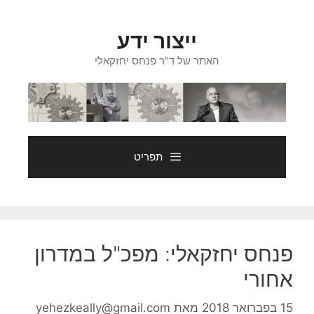
דלג
תוכן
ייצור ידע
האתר של ד"ר פנחס יחזקאלי
תפריט
פנחס יחזקאלי: מפכ"ל במדרון
אחורי
15 בפברואר 2018
מאת
yehezkeally@gmail.com