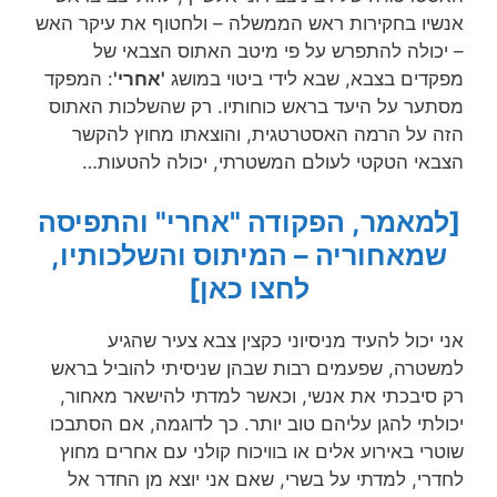
אנשיו בחקירות ראש הממשלה – ולחטוף את עיקר האש
– יכולה להתפרש על פי מיטב האתוס הצבאי של
מפקדים בצבא, שבא לידי ביטוי במושג
'אחרי'
: המפקד
מסתער על היעד בראש כוחותיו. רק שהשלכות האתוס
הזה על הרמה האסטרטגית, והוצאתו מחוץ להקשר
הצבאי הטקטי לעולם המשטרתי, יכולה להטעות…
[למאמר, הפקודה "אחרי" והתפיסה
שמאחוריה – המיתוס והשלכותיו,
לחצו כאן]
אני יכול להעיד מניסיוני כקצין צבא צעיר שהגיע
למשטרה, שפעמים רבות שבהן שניסיתי להוביל בראש
רק סיבכתי את אנשי, וכאשר למדתי להישאר מאחור,
יכולתי להגן עליהם טוב יותר. כך לדוגמה, אם הסתבכו
שוטרי באירוע אלים או בוויכוח קולני עם אחרים מחוץ
לחדרי, למדתי על בשרי, שאם אני יוצא מן החדר אל