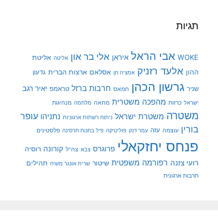
תגיות
אבי הראל
אלי בר און
איראן
WOKE
אליטת
אליטה
אלעד רזניק
ההון
אסלאם
ארצות הברית
גדעון
אמציה חן
גרשון הכהן
חרבות ברזל
יאיר רגב
שניר
טראמפ
חמאס
מהפכה משטרית
מנהיגות
ישראל
כרזות
מחאה
מלחמה
משטרה
עופר
משטרת ישראל
נתניהו
ניתוח רשתות ארגוניות
בורין
עוצמה
עזה
פלסטינים
עמר דנק
פוליטיקה
פיל בחנות חרסינה
פנחס יחזקאלי
קורונה
פרוגרס
רוסיה
צה"ל
צבא
רפורמה משפטית
רועי צזנה
שיטור
תהילים
שרית אונגר משיח
תרבות ארגונית