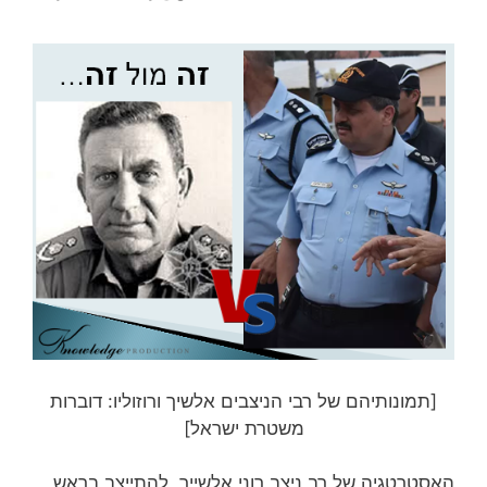
[תמונותיהם של רבי הניצבים אלשיך ורוזוליו: דוברות
משטרת ישראל]
האסטרטגיה של רב ניצב רוני אלשייך, להתייצב בראש