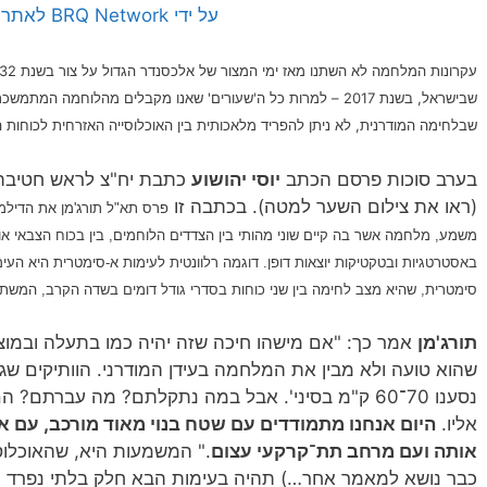
על ידי BRQ Network לאתר flickr]
שבישראל, בשנת 2017 – למרות כל ה'שעורים' שאנו מקבלים מהלוחמה 
שבלחימה המודרנית, לא ניתן להפריד מלאכותית בין האוכלוסייה האזרחית לכוחות 
בערב סוכות פרסם הכתב
יוסי יהושוע
כתבת יח"צ לראש חטיבת
(ראו את צילום השער למטה). בכתבה זו
פרס תא"ל תורג'מן את הדילמ
משמע, מלחמה אשר בה קיים שוני מהותי בין הצדדים הלוחמים, בין בכוח הצבאי א
באסטרטגיות ובטקטיקות יוצאות דופן. דוגמה רלוונטית לעימות א-סימטרית היא העי
סימטרית, שהיא מצב לחימה בין שני כוחות בסדרי גודל דומים בשדה הקרב, המשת
תורג'מן
אמר כך: "אם מישהו חיכה שזה יהיה כמו בתעלה ובמוצבי
שהוא טועה ולא מבין את המלחמה בעידן המודרני. הוותיקים שגדל
נסענו 70־60 ק"מ בסיני'. אבל במה נתקלתם? מה עברתם
אליו.
היום אנחנו מתמודדים עם שטח בנוי מאוד מורכב, עם א
אותה ועם מרחב תת־ק
רקעי עצום
." המשמעות היא, שהאוכלוס
כבר נושא למאמר אחר…) תהיה בעימות הבא חלק בלתי נפרד 