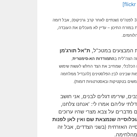
עקרונות המלחמה לא השתנו מאז ימי המצור של אלכסנדר הגדול על צור בשנת 332 לפנה"ס (שנתיים לאחר קרב גרניקוס), אבל דומה
המתמשכת במזרח התיכון – עדיין לא מעכלים את העובדה,
הלוחמים.
 המבצעים במטכ"ל,
ת"אל תורג'מן
ה הצה"לית ב
התמודדות הא-סימטרית
,
ו הכלכלי, שמחייב את הצד החלש לעשות שימוש
מות שבינינו לבין הפלסטינים (להבדיל ממלחמה
משים בטקטיקות ובאסטרטגיות דומות).
ם, שירימו דגלים לבנים, אני חושב
תי עליהם אמרו לי: 'אנחנו צלחנו,
? הם מדברים על צבא מצרי שהיו ערוכים
וכלוסייה שנמצאת שם ואין לאן לפנות
ייה האזרחית (בשני הצדדים, אבל זה
מהלחימה.