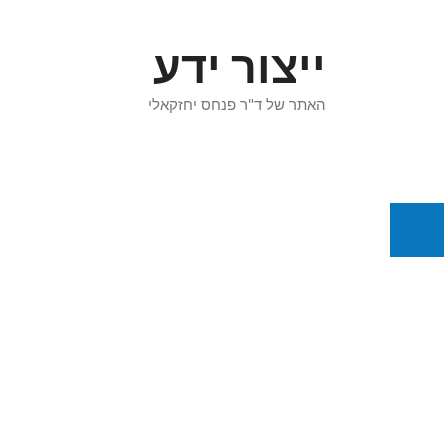
דלג
תוכן
ייצור ידע
האתר של ד"ר פנחס יחזקאלי