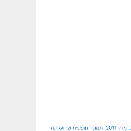
[בתמונה: הלוויתם של חמישה אזרחים בהפגשות אוויריות בלוב, מרץ 2011. תמונה חופשית שהועלתה