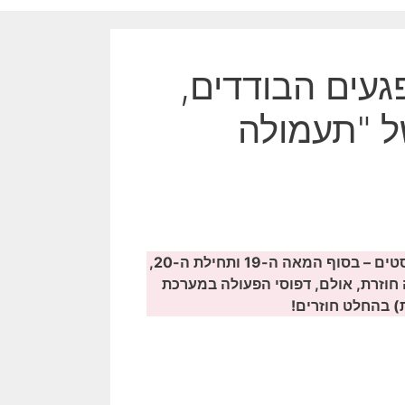
געים הבודדים,
ל "תעמולה
תקציר: גל רציחות הבודדים היום מזכיר את גל רציחות האנרכיסטים – בסוף המאה ה-19 ותחילת ה-20,
חוזרת, אולם, דפוסי הפעולה במערכת
) בהחלט חוזרים!