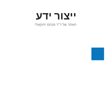
דלג
תוכן
ייצור ידע
האתר של ד"ר פנחס יחזקאלי