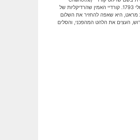
Corday), התנקשה בז'אן פול מראט (Jean-Paul Marat) ב-13 ביולי 1793. קורדיי האמין שהרדיקליות של
גת מראט, היא שאפה להחזיר את השלום
ש, העצים את הלהט המהפכני, והסלים