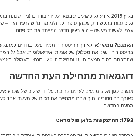
* * *
בקיץ 2016 אירע גל פיגועים שבוצעו על ידי בודדים (מה שכונה
גל כתבות בתקשורת, שבהן סיפרו לנו ה'מומחים' שהרעיון הזה – של 
עצמו לעשות מעשה – הוא רעיון חדש, המייחד את תקופתנו.
האמנם? ממש לא!
לאורך ההיסטוריה תמיד פעלו בודדים כמתנקשים 
בהיסטוריה, ושינו את מסלולן של אומות ואידיאולוגיות. אבל גל רציח
שהתפתח בסוף המאה ה-19 ותחילת ה-20, וכונה: "תעמולה באמצעות פעולה".
דוגמאות מתחילת העת החדשה
אנשים כגון אלה, מונעים לעתים קרובות על ידי שילוב של שכנוע אישי
לאורך ההיסטוריה, תוך שהם ממנפים את הכוח של מעשה אחד לעי
מהעת החדשה:
1793: ההתנקשות בז'אן פול מראט