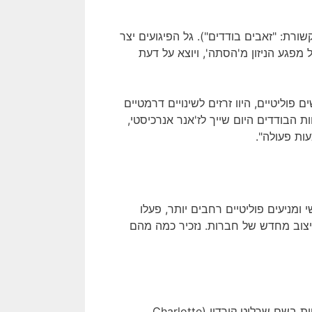
 בתקשורת: "זאבים בודדים"). גל הפיגועים יצר
מפגע הניזון מ'הסתה', ויוצא על דעת
פוליטיים, היוו זרזים לשינויים דרמטיים
ות הבודדים היום שייך לז'אנר אנרכיסטי,
 ומניעים פוליטיים רחבים יותר, פעלו
צוב מחדש של חברות. נזכיר כמה מהם
במהלך השנים הסוערות של המהפכה הצרפתית, אוהדת ז'ירונדיסטית בשם שרלוט קורדיי (Charlotte