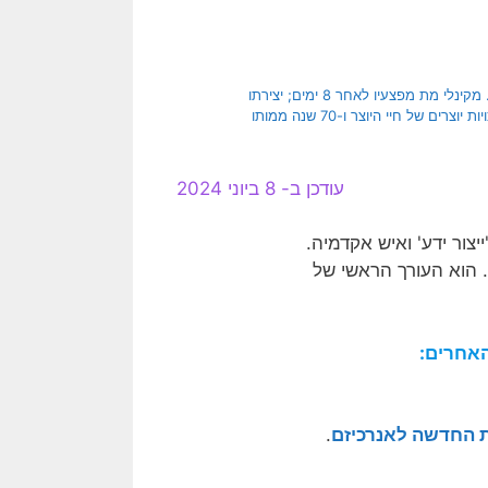
[בתמונה: האנרכיסט ליאון צ'ולגוש יורה בנשיא מקינלי בבאפלו, ניו יורק. מקינלי מת מפצעיו לאחר 8 ימים; יצירתו
של T. Dart Walker; התמונה היא נחלת הכלל במדינות עם תקופת זכויות יוצרים של חיי היוצר ו-70 שנה ממותו
עודכן ב- 8 ביוני 2024
צור ידע' ואיש אקדמיה.
 הוא העורך הראשי של
האחרים:
ת החדשה לאנרכיזם
.