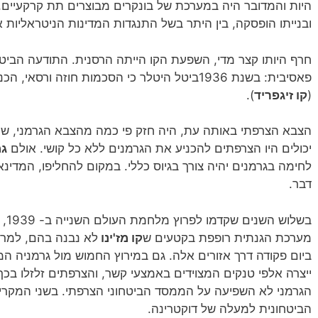
היות והמדובר היה במערכת של בונקרים מבוצרים תת קרקעיים,
ובנייתו הופסקה, בין היתר בשל התנגדות המדינות הניטראליות אז:
חרף היותו קצר מדי, השפעת הקו הייתה הרסנית. התודעה הבי
פאסיבית: בשנת 1936ביטל היטלר כי הסכמות חוזה ורסאי, הכניס צבא ל
(
קו זיגפריד
).
הצבא הצרפתי באותה עת, היה חזק פי כמה מהצבא הגרמני, שהיה 
יכולים היו הצרפתים להכניע את הגרמנים ללא כל קושי. אולם
גמ
לחימה בגרמנים יהיה צורך בגיוס כללי. במקום להחליפו, המדינא
דבר.
בשל
מערכת הגנתית רופפת בקטעים ש
קו מז'ינו
לא נבנה בהם, למרות
ביום פקודה דרך אזורים אלה. גם במירוץ החמוש מול גרמניה ה
ייצרה אלפי טנקים המצוידים באמצעי קשר, והצרפתים זלזלו בכך
הגרמני לא השפיעה על הממסד הביטחוני הצרפתי. בשני המקרי
הביטחונית למעלה של דוקטרינה.