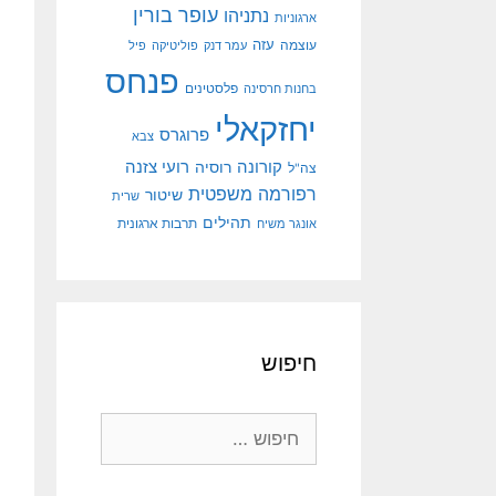
עופר בורין
נתניהו
ארגוניות
עוצמה
עזה
עמר דנק
פוליטיקה
פיל
פנחס
פלסטינים
בחנות חרסינה
יחזקאלי
פרוגרס
צבא
קורונה
רועי צזנה
רוסיה
צה"ל
רפורמה משפטית
שיטור
שרית
תהילים
אונגר משיח
תרבות ארגונית
חיפוש
חיפוש: