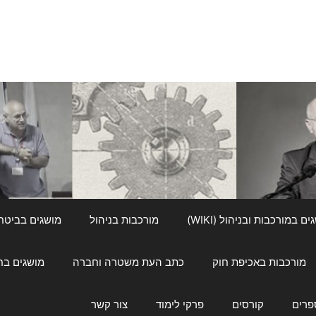
ם במורכבות ובניהול (WIKI)
מורכבות בניהול
מושגים בביטחון ל
מורכבות באכיפת חוק
כתב העת משטרה וחברה
מושגים בחינוך
פרים
קורסים
פרקי לימוד
צור קשר