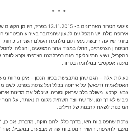
* * *
פיגועי הטרור האחרונים ב- 13.11.2015 בפריז, היו מן ה
אירופה כולה. יש המפליגים לטעון שהמדובר באירוע הביטחוני ה
ביותר שידעה היבשת מאז תום מלחמת העולם השנייה. כוחות
הביטחון הצרפתיים, החלו במצוד אחר המפגעים, והצליחו לחסל
במקביל, נשיא הרפובליקה נאם בפרלמנט הצרפתי וקרא לוותר על
מענה אפקטיבי במלחמה בטרור.
פעולות אלה – הגם שהן מתבצעות בכיוון הנכון – אינן מהוות מע
האסלאמית (דעאש) על אירופה בכלל ועל צרפת בפרט. לשם מיגו
צבאי קרקעי משולב בלב עיראק וסוריה, שיכלול את מדינות אירופ
כיבוש לאורך זמן, עד שתיווצר תשתית מקומית נאותה, על המחיר
המוכנות לשאת קרבנות של חיילים.
צרפת שהפסיביות היא, בדרך כלל, לחם חוקה, מדברת, אם כן, 
מעבר לתקיפות האוויר המסיביות שהיא מבצעת. במקביל, ארה"ב