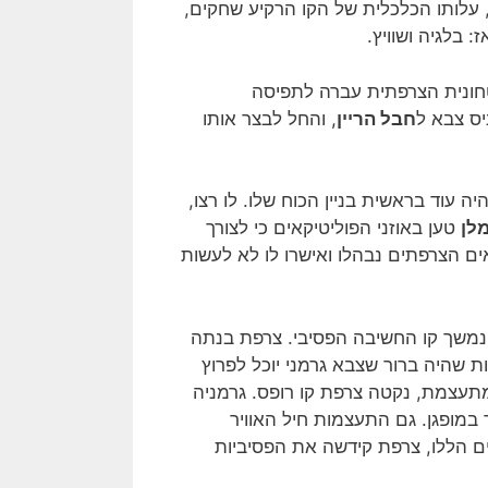
 עלותו הכלכלית של הקו הרקיע שחקים,
 בלגיה ושוויץ.
טחונית הצרפתית עברה לתפיסה
חבל הריין
, והחל לבצר אותו
עוד בראשית בניין הכוח שלו. לו רצו,
לן
טען באוזני הפוליטיקאים כי לצורך
ים הצרפתים נבהלו ואישרו לו לא לעשות
וש השנים שקדמו לפרוץ מלחמת העולם השנייה ב- 1939, נמשך קו החשיבה הפסיבי. צרפת בנתה
 שהיה ברור שצבא גרמני יוכל לפרוץ
מתעצמת, נקטה צרפת קו רופס. גרמניה
 במופגן. גם התעצמות חיל האוויר
ם הללו, צרפת קידשה את הפסיביות