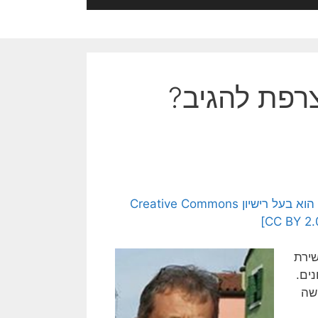
צרפת להגיב?
[הצילום הועלה לויקיפדיה ע"י Jean-Marc Ayrault. קובץ זה הוא בעל רישיון Creative Commons
שירת
ים.
שה