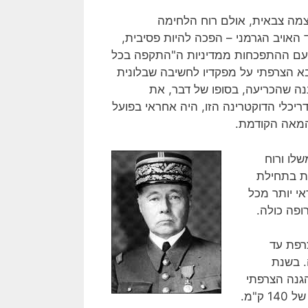
מה צבאית, אולם רוח הלחימה
האויב הגרמני – הפכה להיות פסיבית,
ד עם ההתפכחות ממדיניות ה"התקפה בכל
 הצרפתי על מפקדיו לחשיבה שבלונית
נה שהכריעה, בסופו של דבר, את
כלי הדוקטרינה הזו, היה אחראי בפועל
המאה הקודמת.
לו ורוח
ת בתחילת
 יותר מכל
פה כולה.
רפת עד
. בשנת
גנה הצרפתי
שבזמנו הוחלט על הקמתו. הקו נבנה מאזור באזל בשוויץ לאורך של 140 ק"מ.