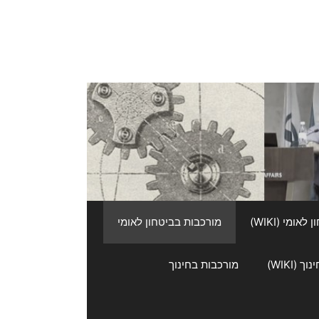
אומי (WIKI)
מורכבות בביטחון לאומי
 (WIKI)
מורכבות בחינוך