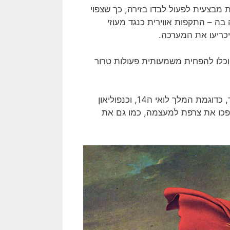
 מבצעית לפעול לבדו בזירה, כך שצפוי
ה – התקפות אווירית כנגד מעוזי
כריעו את המערכה.
יוכלו להפחית משמעותית פעולות טרור
צרפת שבעברה הרחוק ידעה מנהיגות מדינית וצבאית פורצת דרך, כדוגמת המלך לואי ה14, וכנפוליאון
הפכו את צרפת למעצמה, כמו גם את