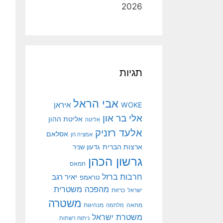
2026
תגיות
אבי הראל
איראן
WOKE
אלי בר און
אליטת ההון
אליטה
אלעד רזניק
אסלאם
אמציה חן
ארצות הברית
גדעון שניר
גרשון הכהן
חמאס
חרבות ברזל
יאיר רגב
טראמפ
מהפכה משטרית
ישראל
כרזות
משטרה
מנהיגות
מחאה
מלחמה
משטרת ישראל
ניתוח רשתות