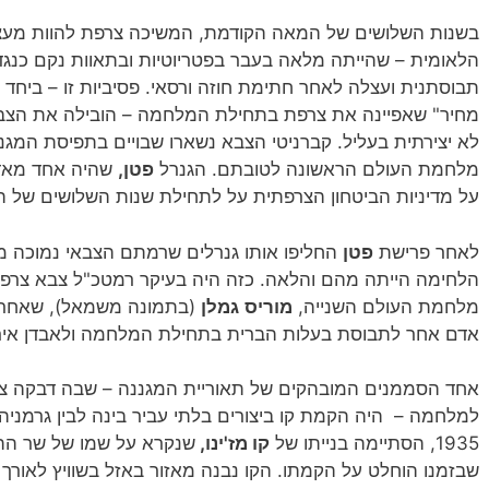
בשנות השלושים של המאה הקודמת, המשיכה צרפת להוות מעצ
הלאומית – שהייתה מלאה בעבר בפטריוטיות ובתאוות נקם כנגד 
תבוסתנית ועצלה לאחר חתימת חוזה ורסאי. פסיביות זו – ביח
מחיר" שאפיינה את צרפת בתחילת המלחמה – הובילה את הצבא
לא יצירתית בעליל. קברניטי הצבא נשארו שבויים בתפיסת המגנ
מלחמת העולם הראשונה לטובתם. הגנרל
פטן,
שהיה אחד מאדרי
על מדיניות הביטחון הצרפתית על לתחילת שנות השלושים של 
לאחר פרישת
פטן
החליפו אותו גנרלים שרמתם הצבאי נמוכה מש
הלחימה הייתה מהם והלאה. כזה היה בעיקר רמטכ"ל צבא צרפ
מלחמת העולם השנייה,
מוריס
גמלן
(בתמונה משמאל), שאחראי
אדם אחר לתבוסת בעלות הברית בתחילת המלחמה ולאבדן אירו
אחד הסממנים המובהקים של תאוריית המגננה – שבה דבקה צ
למלחמה – היה הקמת קו ביצורים בלתי עביר בינה לבין גרמניה
1935, הסתיימה בנייתו של
קו מז'ינו,
שנקרא על שמו של שר הה