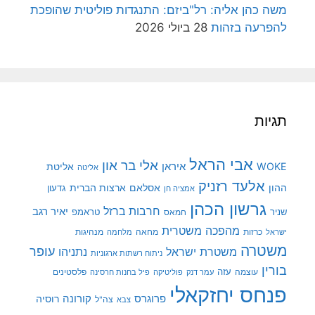
משה כהן אליה: רל"ביזם: התנגדות פוליטית שהופכת
להפרעה בזהות
28 ביולי 2026
תגיות
אבי הראל
אלי בר און
איראן
WOKE
אליטת
אליטה
אלעד רזניק
ההון
אסלאם
ארצות הברית
גדעון
אמציה חן
גרשון הכהן
חרבות ברזל
יאיר רגב
שניר
טראמפ
חמאס
מהפכה משטרית
מנהיגות
ישראל
כרזות
מחאה
מלחמה
משטרה
עופר
משטרת ישראל
נתניהו
ניתוח רשתות ארגוניות
בורין
עוצמה
עזה
פלסטינים
עמר דנק
פוליטיקה
פיל בחנות חרסינה
פנחס יחזקאלי
קורונה
פרוגרס
רוסיה
צה"ל
צבא