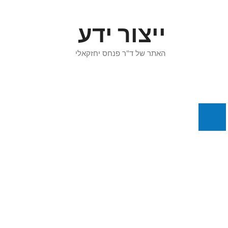
דלג
תוכן
ייצור ידע
האתר של ד"ר פנחס יחזקאלי