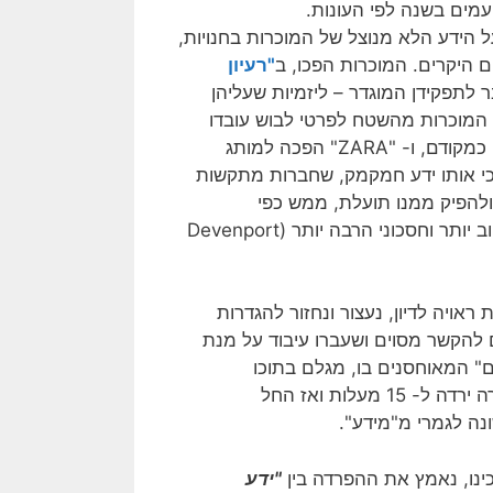
עמים בשנה לפי העונות.
ידע הלא מנוצל של המוכרות בחנויות,
 היקרים. המוכרות הפכו, ב
"רעיון
לתפקידן המוגדר – ליזמיות שעליהן
 המוכרות מהשטח לפרטי לבוש עובדו
והגיעו בחזרה לשטח תוך פחות מחודש, ולא ארבע פעמים בשנה כמקודם, ו- "ZARA" הפכה למותג
Fol). זאת, כיוון שהבינה, כי אותו ידע חמקמק, שחברות מתקשות
 ולהפיק ממנו תועלת, ממש כפי
שמשקיעים בנכסים ארגוניים אחרים על מנת לקבל מוצר סופי טוב יותר וחסכוני הרבה יותר (Devenport
אויה לדיון, נעצור ונחזור להגדרות
 להקשר מסוים ושעברו עיבוד על מנת
" המאוחסנים בו, מגלם בתוכו
לפחות קשר אחד מסוג מסוים, כמו גורם ותוצאה; או: הטמפרטורה ירדה ל- 15 מעלות ואז החל
נה לגמרי מ"מידע".
כינו, נאמץ את ההפרדה בין
"ידע