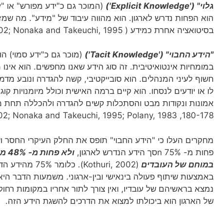
גלוי"
('Explicit Knowledge')
(המוכר גם כ"ידע מפורש" או "יד
הוא הפחות נדרש לארגון. הוא מהווה עיבוד של "מידע". מה שמזוה
בסיטואציה אחרת כמידע ( Kothuri, 2002; Nonaka and Takeuchi, 1995).
"הידע החבוי" ('Tacit Knowledge')
(מוכר גם כ"ידע סמוי) הו
במומחיות אינטואיטיבית. זה סוג הידע שאנו מחפשים. הוא אינו מ
חשוף לעיני המנהלים. הוא סובייקטיבי, קשה להגדרה ונובע מדמיו
לו או יודעים לנסחו. הוא קיים ברמה האישית וכולל מיומנויות קוג
180-178, Kothuri, 2002; Nonaka and Takeuchi, 1995; Polany, 1983).
מחקרים העלו כי "הידע החבוי" תופס את החלק העיקרי החסר וש
פחות מ- 75% nסך הידע הנדרש לארגון,
ולא 
במוחם
של
העובדים
(Kothuri, 2002). כ
באמצעות שיתוף פעולה בינאישי ובין-ארגוני. משמעות הדבר היא 
נמצא בראשיהם של עובדיו, ואין צורך לתור אחריו במקומות רחוק
של הארגון הוא ביכולתו למצוא את הדרכים להשגת הידע הזה.