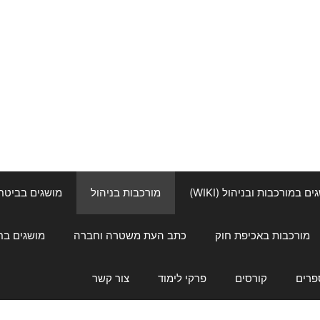
ם במורכבות ובניהול (WIKI)
מורכבות בניהול
מושגים בביטחון ל
מורכבות באכיפת חוק
כתב העת משטרה וחברה
מושגים בחינוך
פרים
קורסים
פרקי לימוד
צור קשר