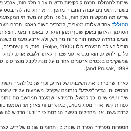
שירות להנהלה ותכננו קולקציות חדשות עבור הלקוחות, ארבע פ
בשנות השמונים עברה החברה מהפך. היא החליטה להתבסס על ה
שידעו מה מבקשות הלקוחות, על פני חלק זה משרותי המקצוענים
מחולל"
אחד שעלותו מזערית, למרכיב חשוב בארגון הרבה מעבר 
הסתמך הארגון באופן שוטף ומהן התעדכן באופן דינאמי. הצעות
מוביל בעולם המערבי כולו (pe, 2000
כל כך להשיגו, הוא נכס ארגוני שצריך לאתר ולגבש אותו, לנהלו
and Prusak, 1998).
לאחר שהבהרנו את חשיבותו של הידע, וכדי שנוכל להניח תשתית ר
הבסיסיות: נגדיר
"מידע"
כנתונים שקיבלו משמעות על ידי שיוכם
שיהיו שימושיים. כך למשל, ה"מידע" שמעבד המחשב מה"נתונים
לרדת גשם. אנו מחזיקים בגישה הגורסת כי ה"ידע" הדרוש לנו שו
הספרות מפרידה הפרדות שונות בין תחומים שונים של ידע. לצר