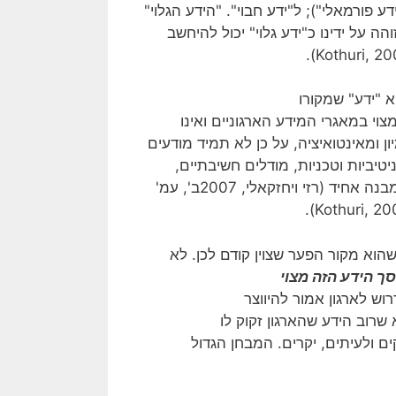
ע פורמאלי"); ל"ידע חבוי". "הידע הגלוי"
ה על ידינו כ"ידע גלוי" יכול להיחשב
א "ידע" שמקורו
צוי במאגרי המידע הארגוניים ואינו
ן ומאינטואיציה, על כן לא תמיד מודעים
ניטיביות וטכניות, מודלים חשיבתיים,
אמונות ונקודות מבט והסתכלות קשים להגדרה ולהכללה תחת מבנה אחיד (רזי ויחזקאלי, 2007ב', עמ'
הוא מקור הפער שצוין קודם לכן. לא
פחות מ- 48% מסך הידע הזה מצוי
לומר 75% מהידע הדרוש לארגון אמור להיווצר
שרוב הידע שהארגון זקוק לו
ים ולעיתים, יקרים. המבחן הגדול