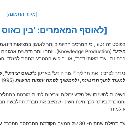
[מקור התמונה]
[לאוסף המאמרים: 'בין כאוס ל
בפוסט זה נטען, כי המרכיב החיוני ביותר לארגון במציאות דינ
הידע"
(Knowledge Production). יותר ויותר נד
בבחינת "עוד מאותו דבר", או "חיפוש המטבע מתחת לפנס". המ
נגדיר לצרכינו את תהליך "ייצור הידע" בארגון כ
"כאוס יצירתי", 
למעוד
לתוך
הרוטינה, ולהמשיך לפתח יוזמות חדשות
(Nonaka and Takeuchi, 1995).
השיטות להשגתו של הידע יכולות וצריכות להיות מובנות בתהליכ
עולמית:
עד תחילת שנות ה- 80 של המאה הקודמת התבססה ה