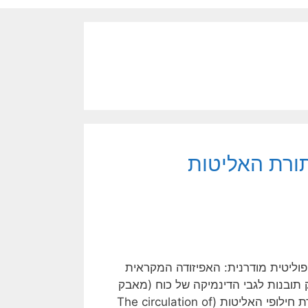
תורת האליטות
פוליטית מודרנית: האפיזודה המקראית
 תובנות לגבי הדינמיקה של כוח (מאבק
העוצמה במערכת מורכבת), הצורך של אליטה בלגיטימציה, ותורת חילופי האליטות (The circulation of