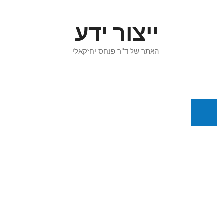
דלג
תוכן
ייצור ידע
האתר של ד"ר פנחס יחזקאלי