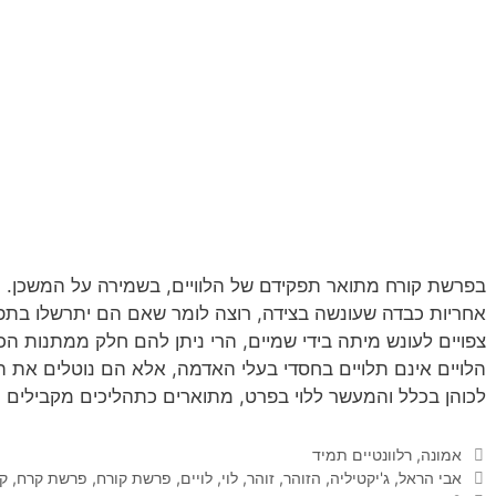
בפרשת קורח מתואר תפקידם של הלוויים, בשמירה על המשכן. ה
אחריות כבדה שעונשה בצידה, רוצה לומר שאם הם יתרשלו בתפ
צפויים לעונש מיתה בידי שמיים, הרי ניתן להם חלק ממתנות הכה
הלויים אינם תלויים בחסדי בעלי האדמה, אלא הם נוטלים את ה
לכוהן בכלל והמעשר ללוי בפרט, מתוארים כתהליכים מקבילים
קטגוריות
אמונה
,
רלוונטיים תמיד
תגיות
אבי הראל
,
ג'יקטיליה
,
הזוהר
,
זוהר
,
לוי
,
לויים
,
פרשת קורח
,
פרשת קרח
,
ק