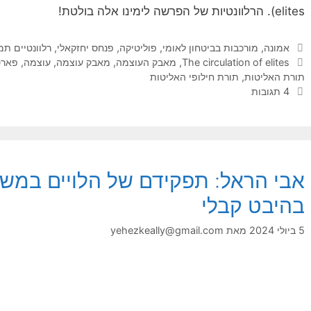
elites). הרלוונטיות של הפרשה לימינו אלה בולטת!
קטגוריות
אמונה
,
מורכבות בביטחון לאומי
,
פוליטיקה
,
פנחס יחזקאלי
,
רלוונטיים תמ
תגיות
The circulation of elites
,
מאבק העוצמה
,
מאבק עוצמה
,
עוצמה
,
פארט
תורת האליטות
,
תורת חילופי האליטות
4 תגובות
אבי הראל: תפקידם של הלויים במש
בהיבט קבלי
5 ביולי 2024
מאת
yehezkeally@gmail.com