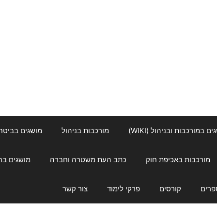
ם במורכבות ובניהול (WIKI)
מורכבות בניהול
מושגים בביטחון ל
מורכבות באכיפת חוק
כתב העת משטרה וחברה
מושגים בחינוך
פרים
קורסים
פרקי לימוד
צור קשר