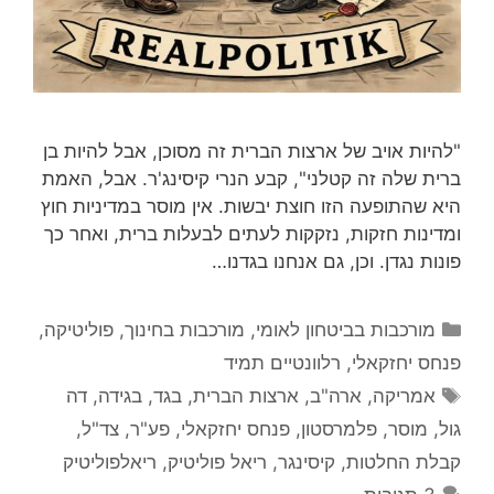
"להיות אויב של ארצות הברית זה מסוכן, אבל להיות בן
ברית שלה זה קטלני", קבע הנרי קיסינג'ר. אבל, האמת
היא שהתופעה הזו חוצת יבשות. אין מוסר במדיניות חוץ
ומדינות חזקות, נזקקות לעתים לבעלות ברית, ואחר כך
פונות נגדן. וכן, גם אנחנו בגדנו…
קטגוריות
מורכבות בביטחון לאומי
,
מורכבות בחינוך
,
פוליטיקה
,
פנחס יחזקאלי
,
רלוונטיים תמיד
תגיות
אמריקה
,
ארה"ב
,
ארצות הברית
,
בגד
,
בגידה
,
דה
גול
,
מוסר
,
פלמרסטון
,
פנחס יחזקאלי
,
פע"ר
,
צד"ל
,
קבלת החלטות
,
קיסינגר
,
ריאל פוליטיק
,
ריאלפוליטיק