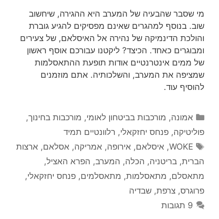
מי שסבר שהבעיה של המערב היא ההגירה, שיחשוב
שוב. בנוסף למהגרים שאינם מפסיקים להגיע גוברת
והולכת הדינמיקה של נהירה אל האיסלאם, של צעירים
ומבוגרים כאחד. הכיצד? ליקטנו עבורכם אוסף ראשון
של ממים אינטרנטיים אודות תופעת ההתאסלמות
שמציפה את המערב, והשלכותיה. אתם מוזמנים
להוסיף עוד.
קטגוריות
אמונה
,
מורכבות בביטחון לאומי
,
מורכבות בחינוך
,
פוליטיקה
,
פנחס יחזקאלי
,
רלוונטיים תמיד
תגיות
WOKE
,
איסלאם
,
אירופה
,
אמריקה
,
אסלאם
,
ארצות
הברית
,
בריטניה
,
הכלה
,
המערב
,
הפרא האציל
,
מתאסלם
,
מתאסלמות
,
מתאסלמים
,
פנחס יחזקאלי
,
פרוגרס
,
צרפת
,
שבדיה
9 תגובות