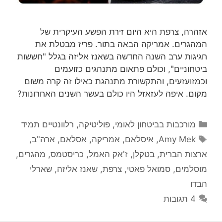
אזהרה, צרפת היא היום זירת הפשע העיקרית של
המהגרים. אמריקה הבאה בתור. פריז מבטלת את
חגיגות ערב השנה החדשה בשאנז אליזה בגלל "חששות
ביטחוניים", וכולם פתאום מתנהגים כזועמים
וכמזועזעים, והתקשורת מתנהגת כאילו זה קרה משום
מקום. איפה לעזאזל היו כולם בעשר השנים האחרונות?
קטגוריות
מורכבות בביטחון לאומי
,
פוליטיקה
,
רלוונטיים תמיד
תגיות
Amy Mek
,
איסלאם
,
אמריקה
,
אסלאם
,
ארה"ב
,
ארצות הברית
,
בטקלן
,
ז'אק האמל
,
כריסטמס
,
מהגרים
,
מוסלמים
,
סמואל פאטי
,
צרפת
,
שאנז אליזה
,
שארלי
הבדו
4 תגובות