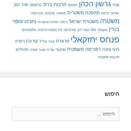
גרשון הכהן
חרבות ברזל
יאיר רגב
שניר
טראמפ
חמאס
מהפכה משטרית
מנהיגות
ישראל
כרזות
מחאה
מלחמה
משטרה
עופר
משטרת ישראל
נתניהו
ניתוח רשתות ארגוניות
בורין
עוצמה
עזה
פלסטינים
עמר דנק
פוליטיקה
פיל בחנות חרסינה
פנחס יחזקאלי
קורונה
פרוגרס
רוסיה
צה"ל
צבא
רפורמה משפטית
רועי צזנה
שיטור
תהילים
שרית אונגר משיח
תרבות ארגונית
חיפוש
חיפוש: