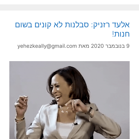
אלעד רזניק: סבלנות לא קונים בשום
חנות!
9 בנובמבר 2020
מאת
yehezkeally@gmail.com