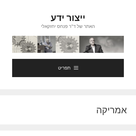
דלג
תוכן
ייצור ידע
האתר של ד"ר פנחס יחזקאלי
תפריט
אמריקה