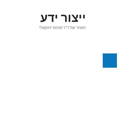
דלג
תוכן
ייצור ידע
האתר של ד"ר פנחס יחזקאלי