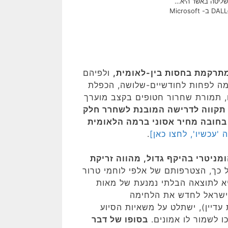
השליטה באשר היא…
התמונה עובדה במערכת הבינה המלאכותית של DALL·E ב- Microsoft
תרקמת בחסות בין-לאומית,
ולפיהם
ה לפחות לחודשיים-שלושה, הכפלת
ם, תמורת שחרור חטופים בקצב מוערך
 תקווה לדרישה המובנת לשחרר חלק
בחובה מחיר אסוני ברמה הלאומית
'עכשיו', לחצו כאן]
.
ניטרי בהיקף גדול, מהווה זריקת
 כך, הצטרפותם של אלפי לוחמי טרור
יא לתוצאה הבלתי נמנעת של מאות
ל ישראל לחדש את הלחימה
עדיין), ישתלט על משאיות הסיוע
ו לשמור לו אמונים.
בסופו של דבר