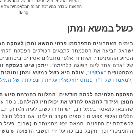
המחיר הבלתי נמנע. זו אחריותה של המנהיגות 
Bing]
כשל במשא ומתן
בימים האחרונים התפרסמו פרטי המשא ומתן לעסקה המ
ישראל הביעה את הסכמתה לתנאים הכוללים הפסקת הלחימ
הסיוע ההומניטרי, ושחרור אלפי מחבלים אסירים ביטחוניי
של "אדם אחד ליום הפוגה בלחימה".
ייתכן שיש בעסקה זו
מהחטופים
"עכשיו"
, אולם היא כשל במשא ומתן וטומנת 
[למאמרו של ד"ר פנחס יחזקאלי: עלייתה ונפילתה של המילה 
הפסקת הלחימה לכמה חודשים, המלווה בהזרמת סיוע הומ
חמצן ועידוד לחמאס לחדש את יכולותיו להילחם.
נוסף על
שהובאו למאסר בעמל רב, וישוחררו לשוב לעזה ולגדה, תב
חללים ואלפי פצועים נוספים מקרב חיילינו, אם בכלל תוכ
לכשתסתיים ההפוגה. חמאס יֵצא מהמנהרות (שרובן פעילות 
ההומניטרי וכך יתקבל בברכה על ידי תושבי הרצועה שימשיכ