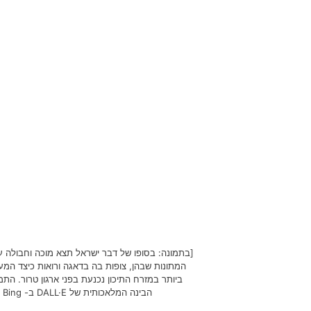
[בתמונה: בסופו של דבר ישראל תצא מוכה וחבולה עוד
המתונות שבהן, צופות בה בדאגה ורואות כיצד ה
ביותר במזרח התיכון נכנעת בפני ארגון טרור. הת
הבינה המלאכותית של DALL·E ב- Microsoft Bing]