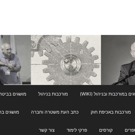
ם במורכבות ובניהול (WIKI)
מורכבות בניהול
מושגים בביטחון ל
מורכבות באכיפת חוק
כתב העת משטרה וחברה
מושגים בחינוך
פרים
קורסים
פרקי לימוד
צור קשר