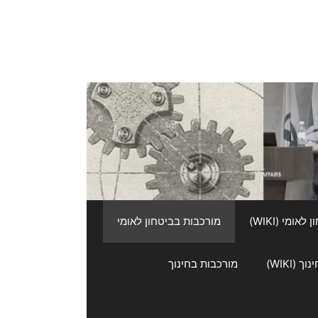
אומי (WIKI)
מורכבות בביטחון לאומי
 (WIKI)
מורכבות בחינוך