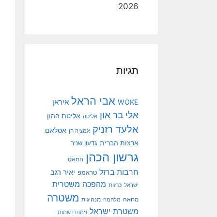
2026
תגיות
אבי הראל
איראן
WOKE
אלי בר און
אליטת ההון
אליטה
אלעד רזניק
אסלאם
אמציה חן
ארצות הברית
גדעון שניר
גרשון הכהן
חמאס
חרבות ברזל
יאיר רגב
טראמפ
מהפכה משטרית
ישראל
כרזות
משטרה
מנהיגות
מחאה
מלחמה
משטרת ישראל
ניתוח רשתות