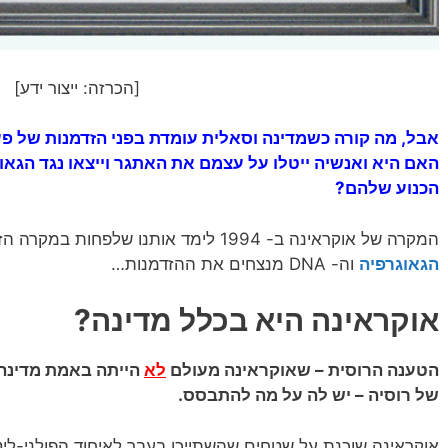
[הכרזה: ייצור ידע]
אבל, מה קורה כשמדינה וסאלית עומדת בפני הזדמנות של פ
האם היא ואנשיה ייטלו על עצמם את האתגר וייצאו נגד
הגאו
הכנוע שלהם?
המקרה של אוקראינה ב- 1994 לימד אותנו שלפחות במקרה הזה (האמת היא שלדעתי, תמיד…)
הגאוגרפיה
וה- DNA מנצחים את ההזדמנות…
אוקראינה היא בכלל מדינה?
הטענה הרוסית – שאוקראינה מעולם
לא
הייתה באמת מדינה 
של רוסיה – יש לה על מה להתבסס.
אוקראינה שוכנת על שטחים שהשתייכו בעבר לאיחוד הפולני-ליט