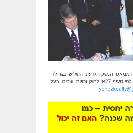
ממאגר הנשק הגרעיני השלישי בגודלו
בעולם… בעל הזכויות בתמונה זו לא אותר. לכן, השימוש נעשה לפי סעיף 27א' לחוק זכויות יוצרים. בעל
]
yehezkeally@