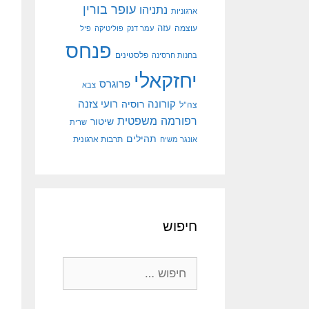
עופר בורין
נתניהו
ארגוניות
עוצמה
עזה
עמר דנק
פוליטיקה
פיל
פנחס
פלסטינים
בחנות חרסינה
יחזקאלי
פרוגרס
צבא
קורונה
רועי צזנה
רוסיה
צה"ל
רפורמה משפטית
שיטור
שרית
תהילים
אונגר משיח
תרבות ארגונית
חיפוש
חיפוש: