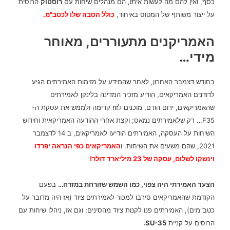
כסף, ואין להם מה לעשות איתו, הם מנהלים שיחות עם
רוסטוק
הרוסית
על ייצור משותף של המטוס באיחוד,
כולל הסבה שלו לכטב"מ.
האמריקנים מתעוררים, מאוחר
מידי…
בחודש דצמבר האחרון, לאחר שהמידע על מזימות האמירתים הגיע
לדודנים האמריקאים, הודיע מזכיר המדינה בלינקן לאמירתים
שהאמריקאים, ירום הודם, מוכנים לזוז קדימה ולממש את עסקת ה-
F35…
רק שלאמירתים נמאס; וקצת אחרי ההודעה האמריקאית וחידוש
השיחות על העסקה, האמירתים הודיעו לאמריקאים, ב 14 לדצמבר
2021, שהם משעים את השיחות. ו
האמריקאים כפי הנראה יפרדו
וינשקו לשלום, עסקה של 23 מיליארד דולר!
הצעד האמירתי היה צפוי, כמו השמש שזורחת במזרח…
בפעם
הקודמת שהאמריקאים סירבו למכור לאמירתים ציוד (אז היה מדובר על
כטב"מים), האמירתים פנו לקנות ציוד מהסינים; וגם אז, ניהלו שיחות עם
הרוסים על קניית
SU-35.