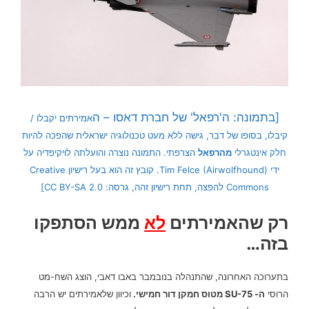
[בתמונה: ה'רפאל' של חברת דאסו – ה
אמירתים יקבלו /
קיבלו, בסופו של דבר, גישה ללא מעט טכנולוגיה ישראלית שהפכה להיות
חלק אינטגרלי
מהרפאל
הצרפתי. התמונה נוצרה והועלתה לויקיפדיה על
ידי Tim Felce (Airwolfhound). קובץ זה הוא בעל רישיון Creative
Commons להפצה, תחת רישיון זהה, גרסה: CC BY-SA 2.0]
רק שהאמירתים
לא
ממש הסתפקו
בזה…
בתערוכה האחרונה, שהתנהלה בנובמבר באבו דאבי, הוצג השח-מט
הרוסי
ה- SU-75 מטוס חמקן דור חמישי.
וכיוון שלאמירתים יש הרבה