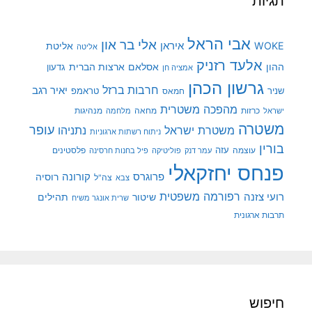
תגיות
אבי הראל
אלי בר און
איראן
WOKE
אליטת
אליטה
אלעד רזניק
ההון
אסלאם
ארצות הברית
גדעון
אמציה חן
גרשון הכהן
חרבות ברזל
יאיר רגב
שניר
טראמפ
חמאס
מהפכה משטרית
מנהיגות
ישראל
כרזות
מחאה
מלחמה
משטרה
עופר
משטרת ישראל
נתניהו
ניתוח רשתות ארגוניות
בורין
עוצמה
עזה
פלסטינים
עמר דנק
פוליטיקה
פיל בחנות חרסינה
פנחס יחזקאלי
קורונה
פרוגרס
רוסיה
צה"ל
צבא
רפורמה משפטית
רועי צזנה
שיטור
תהילים
שרית אונגר משיח
תרבות ארגונית
חיפוש