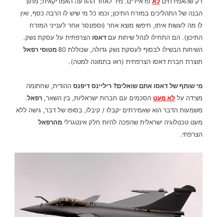
רק שהאמירתים
לא
פראיירים. מיד לאחר ההודעה האמריקאית; מתוך
הבנה של התהליכים במזרח התיכון; וכמו כל מי שיש לו הרבה כסף, ואין
לו מה לעשות איתו, חיפשו מוצא אחר (וספונסר אחר לענייני המזרח
התיכון). הם התחילו לנהל שיחות עם
דאסו
הצרפתית על עסקת נשק.
השיחות הבשילו לבסוף לעסקת נשק גדולה, שכוללת 80
מטוסי רפאל
תוצרת חברת דאסו הצרפתית (ראו בתמונה למטה).
מי שותף של דאסו אתם שואלים?
ריליינס דיפנס
ההודית, שחתומה
מצידה על
לא מעט
הסכמים עם חברות ישראליות, בין השאר,
רפאל
.
משמעות הדבר הוא שאמירתים יקבלו / קיבלו, בסופו של דבר, גישה ללא
מעט טכנולוגיה ישראלית שהפכה להיות חלק אינטגרלי
מהרפאל
הצרפתי.