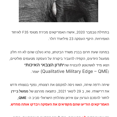
בתחילת נובמבר 2020, אישרו
מכירת מטוסי F35 לאיחוד
האמריקאים
האמירויות. היקף העסקה 23 מיליארד דולר.
במחנה שעת חרום בבניין משרד הביטחון, נורא נעלבו שהם לא היו חלק
ממעגל היודעים, הקפידו להעביר ביקורת על העסקה מטעמים פוליטיים,
יתרון הצבאי האיכותי
ויצאו מייד לוושינגטון להבטיח שה
Qualitative Military Edge – QME)
(
ישמר.
שיחה רדפה שיחה, האווז ניסה למקסם את רצונותיו, נפנף בנוצותיו ודרש
את דרישותיו. ואז,
ב 29 לינואר 2021, כתוצאה מהרצון של
ממשל ביידן
לחזור להסכם הגרעין עם איראן ומהלחץ הישראלי סביב ה-
QME,
האמריקאים הודיעו שהם מקפיאים את העסקה ויבדקו אותה מחדש.