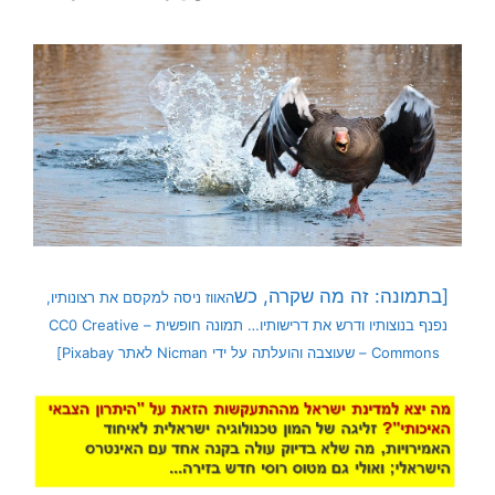
[בתמונה: זה מה שקרה, כש
האווז ניסה למקסם את רצונותיו,
נפנף בנוצותיו ודרש את דרישותיו… תמונה חופשית – CC0 Creative
Commons – שעוצבה והועלתה על ידי Nicman לאתר Pixabay]