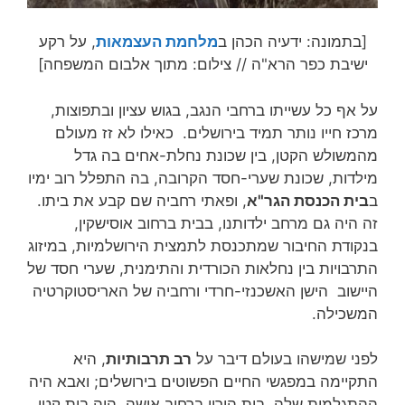
[בתמונה: ידעיה הכהן ב
מלחמת העצמאות
, על רקע
ישיבת כפר הרא"ה // צילום: מתוך אלבום המשפחה]
על אף כל עשייתו ברחבי הנגב, בגוש עציון ובתפוצות,
מרכז חייו נותר תמיד בירושלים. כאילו לא זז מעולם
מהמשולש הקטן, בין שכונת נחלת-אחים בה גדל
מילדות, שכונת שערי-חסד הקרובה, בה התפלל רוב ימיו
ב
בית הכנסת הגר"א
, ופאתי רחביה שם קבע את ביתו.
זה היה גם מרחב ילדותנו, בבית ברחוב אוסישקין,
בנקודת החיבור שמתכנסת לתמצית הירושלמיות, במיזוג
התרבויות בין נחלאות הכורדית והתימנית, שערי חסד של
היישוב הישן האשכנזי-חרדי ורחביה של האריסטוקרטיה
המשכילה.
לפני שמישהו בעולם דיבר על
רב תרבותיות
, היא
התקיימה במפגשי החיים הפשוטים בירושלים; ואבא היה
ההתגלמות שלה. בית הוריו ברחוב אושה, היה בית קטן