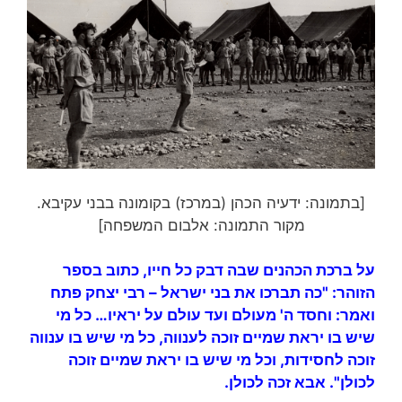
[בתמונה: ידעיה הכהן (במרכז) בקומונה בבני עקיבא.
מקור התמונה: אלבום המשפחה]
על ברכת הכהנים שבה דבק כל חייו, כתוב בספר
הזוהר: "כה תברכו את בני ישראל – רבי יצחק פתח
ואמר: וחסד ה' מעולם ועד עולם על יראיו… כל מי
שיש בו יראת שמיים זוכה לענווה, כל מי שיש בו ענווה
זוכה לחסידות, וכל מי שיש בו יראת שמיים זוכה
לכולן". אבא זכה לכולן.