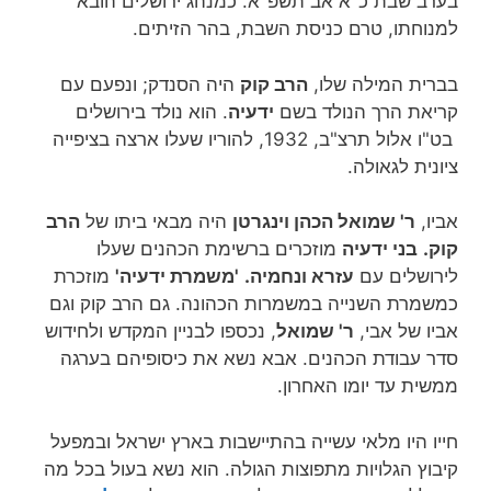
בערב שבת כ"א אב תשפ"א. כמנהג ירושלים הובא
למנוחתו, טרם כניסת השבת, בהר הזיתים.
בברית המילה שלו,
הרב קוק
היה הסנדק; ונפעם עם
קריאת הרך הנולד בשם
ידעיה
. הוא נולד בירושלים
בט"ו אלול תרצ"ב, 1932, להוריו שעלו ארצה בציפייה
ציונית לגאולה.
אביו,
ר' שמואל הכהן וינגרטן
היה מבאי ביתו של
הרב
קוק.
בני ידעיה
מוזכרים ברשימת הכהנים שעלו
לירושלים עם
עזרא ונחמיה.
'משמרת ידעיה'
מוזכרת
כמשמרת השנייה במשמרות הכהונה. גם הרב קוק וגם
אביו של אבי,
ר' שמואל
, נכספו לבניין המקדש ולחידוש
סדר עבודת הכהנים. אבא נשא את כיסופיהם בערגה
ממשית עד יומו האחרון.
חייו היו מלאי עשייה בהתיישבות בארץ ישראל ובמפעל
קיבוץ הגלויות מתפוצות הגולה. הוא נשא בעול בכל מה