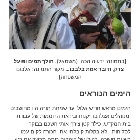
[בתמונה: ידעיה הכהן (משמאל).
הולך תמים ופועל
צדק, ודובר אמת בלבבו…
מקור התמונה: אלבום
המשפחה]
הימים הנוראים
הימים מראש חודש אלול ועד שמחת תורה היו מחושבים
ומנוהלים אצלו בדייקנות וביראת הרוממות של עבודת
בית המקדש. כילד קטן צירף אותי השכם בבוקר
לסליחות. לא בקלות קיבלתי את הכורח לקום עמו
בשעת חשיכה, לקולו של קומקום רותח מבשר את רגע