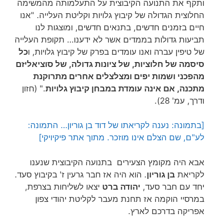
ותקף את התנועה הקיבוצית על התעלמותה מהמשימה
החלוצית הגדולה של קיבוץ גלויות וקליטת העלייה. "אנו
חיים בזמנים חדשים, בתנאים חדשים, ומוצגות לנו
תביעות גדולות בממדים אשר לא ידענו… תקופת העלייה
של טיפין עברה ואנו עומדים בפרק של קיבוץ גלויות, ו
כל
סיסמה של חלוציות, של ציונות גדולה, של סוציאליזם
מהפכני ושמות יפים ומצלצלים אחרים מתרוקנת
מתכנה, אם אינה עומדת במבחן קיבוץ גלויות
." (חזון
ודרך, עמ' 28).
[בתמונה: נענה לקריאתו של דוד בן גוריון… התמונה:
לע"ם, שם הצלם אינו מוזכר. מתוך אתר פיקיויקי
]
אבא היה מקומץ הצעירים בתנועה הקיבוצית שנענו
לקריאת
בן גוריון
. הוא היה אז חבר גרעין ז' בקיבוץ סעד.
יחד עם חבר סעד,
יהודה ברט
יצאו לשליחות בצרפת,
במרסיי הוקמה אז תחנת מעבר לקליטת יהודי צפון
אפריקה בדרכם לארץ.