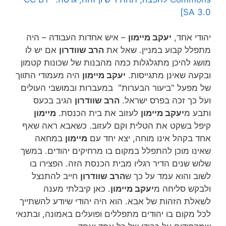
SA 3.0]
יהודי אחד,
יעקב מיימון
– איש אחדות העבודה – היה
מתפלל קבוע במניין. שאל את
הרב שוודרון
אם יש לו
מושג להיכן מתגלגלות כמה מהבנות של שכונות קטמון
ובקעה שאינן מתגייסות.
יעקב מיימון
היה מעמודי התווך
של מפעל "ביעור הבערות" במעברות ובמושבי העולים
ועל כך זכה בפרס ישראל.
הרב שוודרון
הגיב בכעס
ותבע מ
יעקב מיימון
לעזוב את בית הכנסת.
מיימון
קיפל בשקט את הטלית וקם לעזוב. כשאבא ראה שאף
אחד בקהל אינו מוחה, יצא יחד עם
מיימון
במחאה
שאינו מוכן להתפלל במקום בו מרחיקים יהודים. במשך
שלוש שנים הדיר רגליו מבית הכנסת הזה. הפצירו בו
לשוב והוא עמד על כך ש
הרב שוודרון
חייב להתנצל
ולבקש סליחה מ
יעקב מיימון
. כאן קיבלתי מענה
לשאלת הזהות של אבא. הוא היה יהודי שיודע להשתייך
לכל מקום בו יהודים מתפללים ופועלים באמונה, ובתנאי