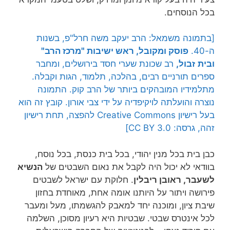
בכל הנוסחים.
[בתמונה משמאל: הרב יעקב משה חרל"פ, בשנות
ה-40.
פוסק ומקובל, ראש ישיבות "מרכז הרב"
ובית
זבול,
רב שכונת שערי חסד בירושלים, ומחבר
ספרים תורניים רבים, בהלכה, תלמוד, הגות וקבלה.
מתלמידיו המובהקים ביותר של הרב קוק. התמונה
נוצרה והועלתה לויקיפדיה על ידי צבי אורון. קובץ זה הוא
בעל רישיון Creative Commons להפצה, תחת רישיון
זהה, גרסה: CC BY 3.0]
כבן בית בכל מנין יהודי, בכל בית כנסת, בכל נוסח,
בוודאי לא יכול היה לקבל את נאום השבטים של
הנשיא
לשעבר, ראובן ריבלין
. חלוקת עם ישראל לשבטים
פירושה ויתור על היותנו אומה אחת, מאוחדת בחזון
שיבת ציון, ומוכנה יחד למאבק להגשמתו, מעל ומעבר
לכל אינטרס שבטי. שבטיות היא רעיון מסוכן, השלמה