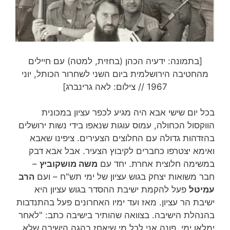
[בתמונה: ידעיה הכהן (בחזית, למטה) עם חיילים
מהחטיבה הירושלמית ביום השני לשחרור הכותל, יוני
1967 // צילום: לאה גרינברג]
בכל יום שישי אבא היה מגיע לכפר עציון במכונית
הווקסול הכחולה, עמוס עוגות שנאפו בידי נשות ירושלים
בהזדהות גדולה עם החלוצים הצעירים. ציפינו שאבא
ואימא יצטרפו כחברים לקיבוץ הצעיר. אבל אבא דבק
במשימה חלוצית אחרת. יחד עם
משה מושקוביץ
–
חבר משואות יצחק בגוש עציון של ימי תש"ח – ועם
הרב
עמיטל
פעל להקמת ישיבת ההסדר בגוש עציון היא
ישיבת הר עציון. מאז ועד ימיו האחרונים פעל בהתנדבות
בהנהלת הישיבה. בצוואה שהותיר בישיבה כתב: "לאחר
ימלאו ימי, פונה אני לכל מי שיאחז בהגה הישיבה שלא