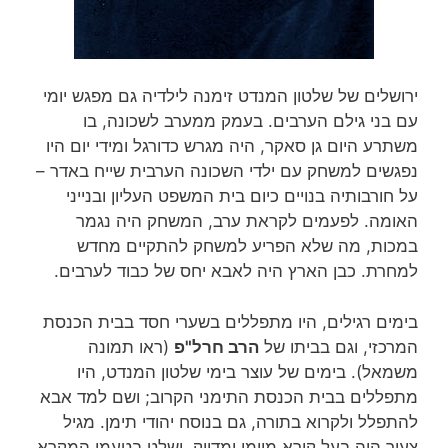
ירושלים של שלטון המנדט זימנה לילדיה גם מפגש יומי
עם בני גילם הערבים. בעמק ממערב לשכונה, בו
משתרע היום גן סאקר, היה מגרש כדורגל ומידי יום היו
נפגשים למשחק עם ילדי השכונה הערבית שייח באדר –
על חורבותיה בנויים כיום בית המשפט העליון ובנייני
האומה. לפעמים לקראת ערב, המשחק היה נגמר
במכות, מה שלא הפריע למשחק להתקיים מחדש
למחרת. כבן הארץ היה לאבא יחס של כבוד לערבים.
בימים רגילים, היו מתפללים בשערי חסד בבית הכנסת
המרכזי, וגם בביתו של
הרב חרל"פ
(ראו תמונה
משמאל). בימים של עוצר בימי שלטון המנדט, היו
מתפללים בבית הכנסת התימני הקרוב; ושם למד אבא
להתפלל ולקרוא בתורה, גם בנוסח יהודי תימן. מגיל
צעיר היה בעל קורא מיומן ומדויק, ושלט בטעמי המקרא