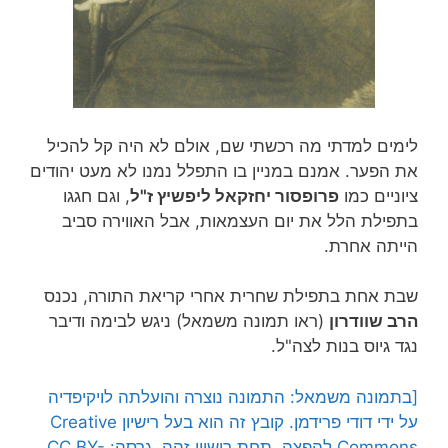
לימים למדתי מה רכשתי שם, אולם לא היה קל להכיל
את הפער. אמנם במניין בו התפלל נמנו לא מעט יהודים
ציוניים כמו
פרופסור יחזקאל ליפשיץ ז"ל
, וגם חגגו
בתפילת הלל את יום העצמאות, אבל האווירה סביב
הייתה אחרת.
שבת אחת בתפילת שחרית אחרי קריאת התורה, נכנס
הרב שוודרון
(ראו תמונה משמאל) ניגש לבימה ודיבר
נגד גיוס בנות לצה"ל.
[בתמונה משמאל: התמונה נוצרה והועלתה לויקיפדיה
על ידי דודי פרידמן. קובץ זה הוא בעל רישיון Creative
Commons להפצה, תחת רישיון זהה, גרסה: CC BY-