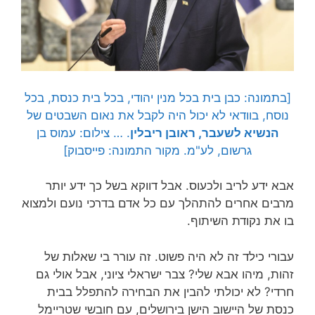
[בתמונה: כבן בית בכל מנין יהודי, בכל בית כנסת, בכל
נוסח, בוודאי לא יכול היה לקבל את נאום השבטים של
הנשיא לשעבר, ראובן ריבלין
. … צילום: עמוס בן
גרשום, לע"מ. מקור התמונה: פייסבוק]
אבא ידע לריב ולכעוס. אבל דווקא בשל כך ידע יותר
מרבים אחרים להתהלך עם כל אדם בדרכי נועם ולמצוא
בו את נקודת השיתוף.
עבורי כילד זה לא היה פשוט. זה עורר בי שאלות של
זהות, מיהו אבא שלי? צבר ישראלי ציוני, אבל אולי גם
חרדי? לא יכולתי להבין את הבחירה להתפלל בבית
כנסת של היישוב הישן בירושלים, עם חובשי שטריימל