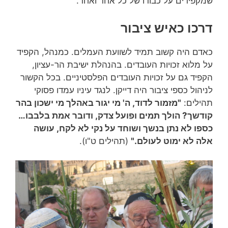
שמקפידים על כבודו של כל אחד ואחד.
דרכו כאיש ציבור
כאדם היה קשוב תמיד לשוועת העמלים. כמנהל, הקפיד
על מלוא זכויות העובדים. בהנהלת ישיבת הר-עציון,
הקפיד גם על זכויות העובדים הפלסטיניים. בכל הקשור
לניהול כספי ציבור היה דייקן. לנגד עיניו עמדו פסוקי
תהילים:
"מזמור לדוד, ה' מי יגור באהלך מי ישכון בהר
קודשך? הולך תמים ופועל צדק, ודובר אמת בלבבו…
כספו לא נתן בנשך ושוחד על נקי לא לקח, עושה
אלה לא ימוט לעולם."
(תהילים ט"ו).