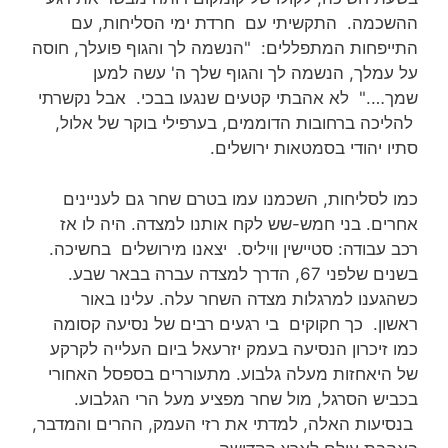
ההשכמה. התקשיתי עם חרדת ימי הסליחות, עם
התייפחות המתפללים: "הנשמה לך והגוף פועלך, חוסה
על עמלך, הנשמה לך והגוף שלך ה' עשה למען
שמך…." לא אהבתי קטעים שנגעו בבכי. אבל נקשרתי
להליכה ברחובות הדוממים, בערפילי בוקר של אלול,
סתיו יהודי בסמטאות ירושלים.
כמו לסליחות, השכמנו עמו בטרם שחר גם לעניינים
אחרים. בני חמש-שש לקח אותנו למצדה. היה לו אז
רכב עבודה: סטיישין וויליס. יצאנו מירושלים בחשיכה.
בשנים שלפני 67, הדרך למצדה עברה בבאר שבע.
כשהגענו למרגלות מצדה השחר עלה. עלינו באור
ראשון. כך חקוקים בי רגעים רבים של נסיעה קסומה
כמו זיכרון הנסיעה בעמק יזרעאל ביום העלייה לקרקע
של היאחזות מעלה גלבוע. מתעוררים בספסל האחורי
בכביש הסרגל, מול שחר מפציע מעל הרי הגלבוע.
בנסיעות האלה, למדתי את רזי העמק, ההרים והמדבר,