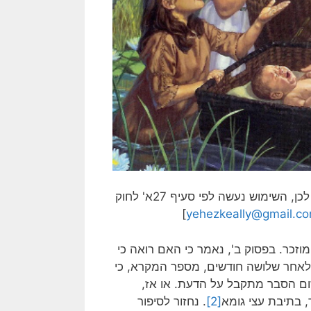
[בתמונה: בת פרעה ומשה… בעל הזכויות בתמונה זו לא אותר. לכן, השימוש נעשה לפי סעיף 27א' לחוק
]
yehezkeally@gmail.c
זכר. בפסוק ב', נאמר כי האם רואה כי
 לאחר שלושה חודשים, מספר המקרא, כי
ום הסבר מתקבל על הדעת. או אז,
 בתיבת עצי גומא
[2]
. נחזור לסיפור