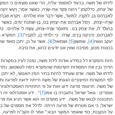
לידתו של משה. בניגוד למסופר עליה, הרי שאנו מוצאים כי המק
של יצחק, כדלקמן:" וַיהוָה פָּקַד אֶת-שָׂרָה, כַּאֲשֶׁר אָמָר; וַיַּעַשׂ יְהוָה לְשָׂר
לְאַבְרָהָם בֵּן, לִזְקֻנָיו, לַמּוֹעֵד, אֲשֶׁר-דִּבֶּר אֹתוֹ אֱלֹהִים. וַיִּקְרָא אַבְר
שָׂרָה–יִצְחָק. וַיָּמָל אַבְרָהָם אֶת-יִצְחָק בְּנוֹ, בֶּן-שְׁמֹנַת יָמִים, כַּאֲשֶׁר
בְּהִוָּלֶד לוֹ, אֵת יִצְחָק בְּנוֹ. וַתֹּאמֶר שָׂרָה–צְחֹק, עָשָׂה לִי אֱלֹהִים: כָּל
לְאַבְרָהָם, הֵינִיקָה בָנִים, שָׂרָה: כִּי-יָלַדְתִּי בֵן, לִזְקֻנָיו"
[3]
. המקרא ג
יעקב ועשיו
[4]
, שמשון
[5]
ושמואל
[6]
. אשר על כן, יתכן מאוד 
בכוונת מכוון, מסיבה שאין אנו יודעים כרגע, את טיבה.
היות והמקרא דל במידע אודות לידת משה, נפנה לעיין במקורות ח
הדרך נבין את המסורות הקדומות שהמקרא ניסה לטשטשן. נתחיל 
לידתו של משה. אדם שעתיד להיות בחיר המין האנושי, לא יתכן ש
לפי המקורות החיצוניים הגעתו של משה הייתה ידועה לפרעה וחר
של משה. חרטומי פרעה ידעו זאת על פי התחזיות האסטרולוגיות
אומרים : גואל ישראל נתעברה בו אמו
[7]
" . ידע אסטרולוגי זה
התכוננה לבואו של משה. ידע מוקדם זה הוא אשר הניע את פרע
ישראל; כי אם מטרתו של פרעה הייתה לדלל את מספרם של בני י
על הנקבות, כפי שאומר המקור הבא:" אמר לו הקב"ה לפרעה, 