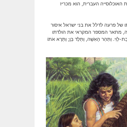
 האוכלוסייה העברית, הוא מכריז
ו של פרעה לדלל את בני ישראל איסור
רה, מתאר המספר המקראי את הולדתו
ִי. וַתַּהַר הָאִשָּׁה, וַתֵּלֶד בֵּן; וַתֵּרֶא אֹתוֹ