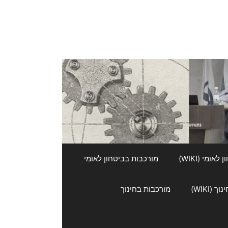
אומי (WIKI)
מורכבות בביטחון לאומי
 (WIKI)
מורכבות בחינוך