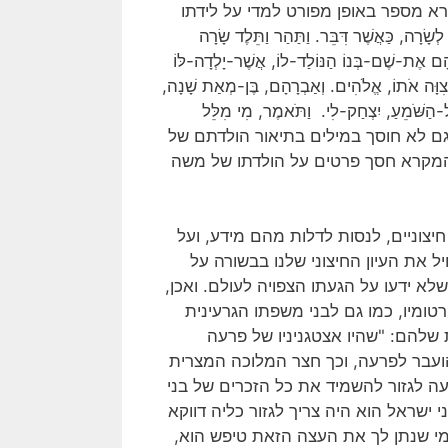
רא מספר באופן מפורט למדי על לידתו
ָה, כַּאֲשֶׁר דִּבֵּר. וַתַּהַר וַתֵּלֶד שָׂרָה
ָהָם אֶת-שֶׁם-בְּנוֹ הַנּוֹלַד-לוֹ, אֲשֶׁר-יָלְדָה-לּוֹ
 צִוָּה אֹתוֹ, אֱלֹהִים. וְאַבְרָהָם, בֶּן-מְאַת שָׁנָה,
-הַשֹּׁמֵעַ, יִצְחַק-לִי. וַתֹּאמֶר, מִי מִלֵּל
ם לא חוסך במילים בתיאור הולדתם של
שהמקרא חסך פרטים על הולדתו של משה
יצוניים, לנסות לדלות מהם מידע, ועל
את העיון החיצוני שלנו בבשורה על
לא ידעו על הגעתו הצפויה לעולם. ואכן,
טומיו, כמו גם לבני משפתו הגרעינית
 שלהם: "שהיו אצטגניניו של פרעה
 הועבר לפרעה, וכך חצר המלוכה המצרית
ה לגזור להשמיד את כל הזכרים של בני
שראל הוא היה צריך לגזור כליה דווקא
מי שנתן לך את העצה הזאת טיפש הוא,