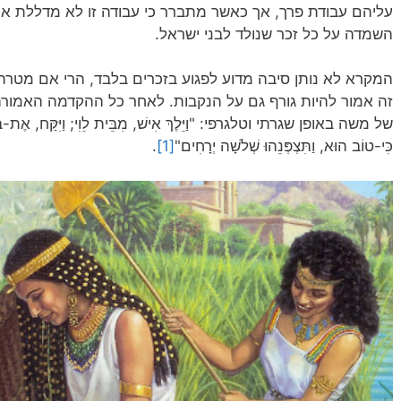
עליהם עבודת פרך, אך כאשר מתברר כי עבודה זו לא מדללת את
השמדה על כל זכר שנולד לבני ישראל.
המקרא לא נותן סיבה מדוע לפגוע בזכרים בלבד, הרי אם מטרת
זה אמור להיות גורף גם על הנקבות. לאחר כל ההקדמה האמו
של משה באופן שגרתי וטלגרפי: "וַיֵּלֶךְ אִישׁ, מִבֵּית לֵוִי; וַיִּקַּח, אֶת-בַּת-לֵו
כִּי-טוֹב הוּא, וַתִּצְפְּנֵהוּ שְׁלֹשָׁה יְרָחִים"
[1]
.