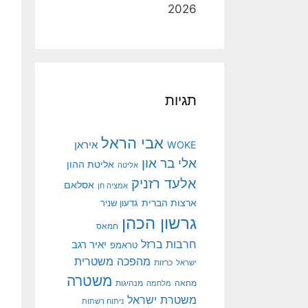
2026
תגיות
אבי הראל
איראן
WOKE
אלי בר און
אליטת ההון
אליטה
אלעד רזניק
אסלאם
אמציה חן
ארצות הברית
גדעון שניר
גרשון הכהן
חמאס
חרבות ברזל
יאיר רגב
טראמפ
מהפכה משטרית
ישראל
כרזות
משטרה
מנהיגות
מחאה
מלחמה
משטרת ישראל
ניתוח רשתות