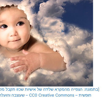
[בתמונה: הצפייה מהמקרא שלידה של אישיות שכזו תקבל מקום
חופשית – CC0 Creative Commons – שעוצבה והועלתה על ידי geralt לאתר Pixabay]