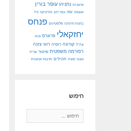
עופר בורין
נתניהו
ארגוניות
עוצמה
עזה
עמר דנק
פוליטיקה
פיל
פנחס
פלסטינים
בחנות חרסינה
יחזקאלי
פרוגרס
צבא
קורונה
רועי צזנה
רוסיה
צה"ל
רפורמה משפטית
שיטור
שרית
תהילים
אונגר משיח
תרבות ארגונית
חיפוש
חיפוש: