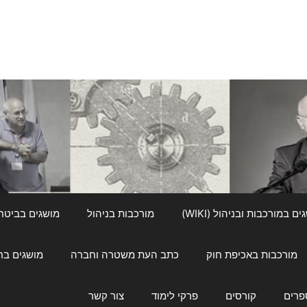
ם במורכבות ובניהול (WIKI)
מורכבות בניהול
מושגים בביטחון ל
מורכבות באכיפת חוק
כתב העת משטרה וחברה
מושגים בחינוך
פרים
קורסים
פרקי לימוד
צור קשר