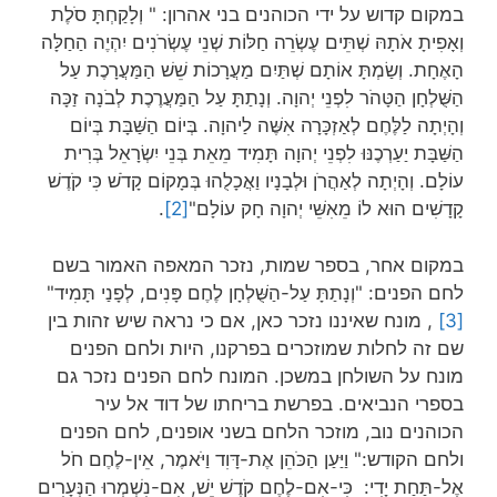
במקום קדוש על ידי הכוהנים בני אהרון: " וְלָקַחְתָּ סֹלֶת
וְאָפִיתָ אֹתָהּ שְׁתֵּים עֶשְׂרֵה חַלּוֹת שְׁנֵי עֶשְׂרֹנִים יִהְיֶה הַחַלָּה
הָאֶחָת. וְשַׂמְתָּ אוֹתָם שְׁתַּיִם מַעֲרָכוֹת שֵׁשׁ הַמַּעֲרָכֶת עַל
הַשֻּׁלְחָן הַטָּהֹר לִפְנֵי יְהוָה. וְנָתַתָּ עַל הַמַּעֲרֶכֶת לְבֹנָה זַכָּה
וְהָיְתָה לַלֶּחֶם לְאַזְכָּרָה אִשֶּׁה לַיהוָה. בְּיוֹם הַשַּׁבָּת בְּיוֹם
הַשַּׁבָּת יַעַרְכֶנּוּ לִפְנֵי יְהוָה תָּמִיד מֵאֵת בְּנֵי יִשְׂרָאֵל בְּרִית
עוֹלָם. וְהָיְתָה לְאַהֲרֹן וּלְבָנָיו וַאֲכָלֻהוּ בְּמָקוֹם קָדֹשׁ כִּי קֹדֶשׁ
קָדָשִׁים הוּא לוֹ מֵאִשֵּׁי יְהוָה חָק עוֹלָם"
[2]
.
במקום אחר, בספר שמות, נזכר המאפה האמור בשם
לחם הפנים: "וְנָתַתָּ עַל-הַשֻּׁלְחָן לֶחֶם פָּנִים, לְפָנַי תָּמִיד"
[3]
, מונח שאיננו נזכר כאן, אם כי נראה שיש זהות בין
שם זה לחלות שמוזכרים בפרקנו, היות ולחם הפנים
מונח על השולחן במשכן. המונח לחם הפנים נזכר גם
בספרי הנביאים. בפרשת בריחתו של דוד אל עיר
הכוהנים נוב, מוזכר הלחם בשני אופנים, לחם הפנים
ולחם הקודש:" וַיַּעַן הַכֹּהֵן אֶת-דָּוִד וַיֹּאמֶר, אֵין-לֶחֶם חֹל
אֶל-תַּחַת יָדִי: כִּי-אִם-לֶחֶם קֹדֶשׁ יֵשׁ, אִם-נִשְׁמְרוּ הַנְּעָרִים