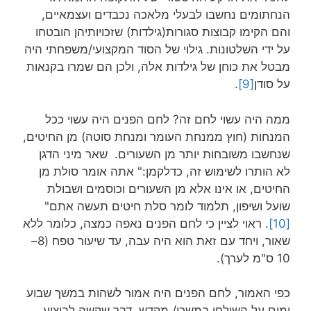
הנחתומים נחשבו לבעלי מלאכה נכבדים ועצמאיים,
והם הקימו קבוצות סגורות(גילדות) שזכויותיהן הובטחו
על ידי השלטונות. גילוי של הסוד המקצועי/משפחתי היה
מבטל את כוחן של גילדות אלה, ולכן הם שמרו בקנאות
על סודן
[9]
.
ממה היה עשוי לחם זה? לחם הפנים היה עשוי ככל
המנחות (חוץ ממנחת העומר ומנחת סוטה) מן החיטים,
שנחשבו משובחות יותר מן השעורים. שאר מיני הדגן
לא הותרו לשימוש זה, כדלקמן:" אתה אומר סולת מן
החיטים, או אינו אלא מן השעורים וכוסמים ושבולת
שועל ושיפון, תלמוד לומר סלת חיטים תעשה אתם"
[10]
. ראוי לציין כי לחם הפנים נאפה כמצה, כלומר ללא
שאור, ויחד עם זאת הוא היה עבה, עד שיעור טפח (8–
10 ס"מ לערך).
כפי האמור, לחם הפנים היה אמור לשהות במשך שבוע
ימים על השולחן במשכן/ מקדש, דבר שקשה לביצוע,