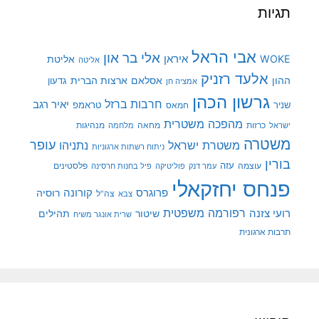
תגיות
אבי הראל
אלי בר און
איראן
WOKE
אליטת
אליטה
אלעד רזניק
ההון
אסלאם
ארצות הברית
גדעון
אמציה חן
גרשון הכהן
חרבות ברזל
יאיר רגב
שניר
טראמפ
חמאס
מהפכה משטרית
מנהיגות
ישראל
כרזות
מחאה
מלחמה
משטרה
עופר
משטרת ישראל
נתניהו
ניתוח רשתות ארגוניות
בורין
עוצמה
עזה
פלסטינים
עמר דנק
פוליטיקה
פיל בחנות חרסינה
פנחס יחזקאלי
קורונה
פרוגרס
רוסיה
צה"ל
צבא
רפורמה משפטית
רועי צזנה
שיטור
תהילים
שרית אונגר משיח
תרבות ארגונית