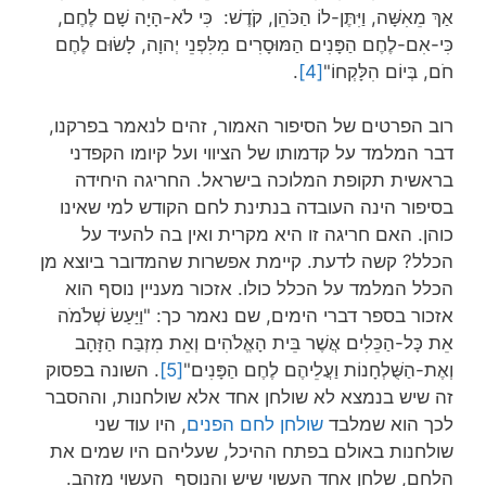
אַךְ מֵאִשָּׁה, וַיִּתֶּן-לוֹ הַכֹּהֵן, קֹדֶשׁ: כִּי לֹא-הָיָה שָׁם לֶחֶם,
כִּי-אִם-לֶחֶם הַפָּנִים הַמּוּסָרִים מִלִּפְנֵי יְהוָה, לָשׂוּם לֶחֶם
חֹם, בְּיוֹם הִלָּקְחוֹ"
[4]
.
רוב הפרטים של הסיפור האמור, זהים לנאמר בפרקנו,
דבר המלמד על קדמותו של הציווי ועל קיומו הקפדני
בראשית תקופת המלוכה בישראל. החריגה היחידה
בסיפור הינה העובדה בנתינת לחם הקודש למי שאינו
כוהן. האם חריגה זו היא מקרית ואין בה להעיד על
הכלל? קשה לדעת. קיימת אפשרות שהמדובר ביוצא מן
הכלל המלמד על הכלל כולו. אזכור מעניין נוסף הוא
אזכור בספר דברי הימים, שם נאמר כך: "וַיַּעַשׂ שְׁלֹמֹה
אֵת כָּל-הַכֵּלִים אֲשֶׁר בֵּית הָאֱלֹהִים וְאֵת מִזְבַּח הַזָּהָב
וְאֶת-הַשֻּׁלְחָנוֹת וַעֲלֵיהֶם לֶחֶם הַפָּנִים"
[5]
. השונה בפסוק
זה שיש בנמצא לא שולחן אחד אלא שולחנות, וההסבר
לכך הוא שמלבד
שולחן לחם הפנים
, היו עוד שני
שולחנות באולם בפתח ההיכל, שעליהם היו שמים את
הלחם, שלחן אחד העשוי שיש והנוסף העשוי מזהב.