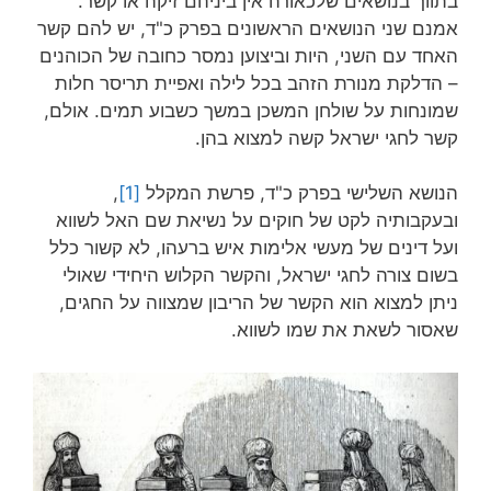
בתווך בנושאים שלכאורה אין ביניהם זיקה או קשר.
אמנם שני הנושאים הראשונים בפרק כ"ד, יש להם קשר
האחד עם השני, היות וביצוען נמסר כחובה של הכוהנים
– הדלקת מנורת הזהב בכל לילה ואפיית תריסר חלות
שמונחות על שולחן המשכן במשך כשבוע תמים. אולם,
קשר לחגי ישראל קשה למצוא בהן.
הנושא השלישי בפרק כ"ד, פרשת המקלל
[1]
,
ובעקבותיה לקט של חוקים על נשיאת שם האל לשווא
ועל דינים של מעשי אלימות איש ברעהו, לא קשור כלל
בשום צורה לחגי ישראל, והקשר הקלוש היחידי שאולי
ניתן למצוא הוא הקשר של הריבון שמצווה על החגים,
שאסור לשאת את שמו לשווא.