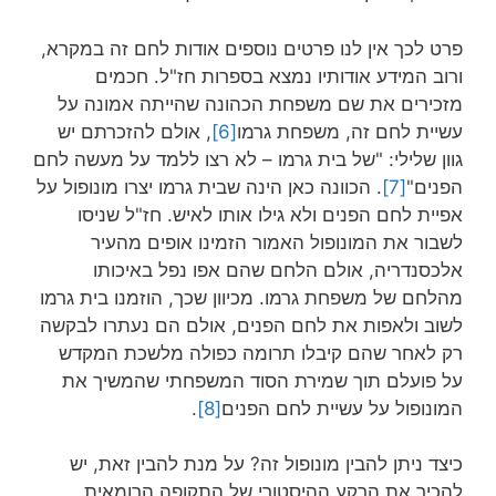
פרט לכך אין לנו פרטים נוספים אודות לחם זה במקרא,
ורוב המידע אודותיו נמצא בספרות חז"ל. חכמים
מזכירים את שם משפחת הכהונה שהייתה אמונה על
עשיית לחם זה, משפחת גרמו
[6]
, אולם להזכרתם יש
גוון שלילי: "של בית גרמו – לא רצו ללמד על מעשה לחם
הפנים"
[7]
. הכוונה כאן הינה שבית גרמו יצרו מונופול על
אפיית לחם הפנים ולא גילו אותו לאיש. חז"ל שניסו
לשבור את המונופול האמור הזמינו אופים מהעיר
אלכסנדריה, אולם הלחם שהם אפו נפל באיכותו
מהלחם של משפחת גרמו. מכיוון שכך, הוזמנו בית גרמו
לשוב ולאפות את לחם הפנים, אולם הם נעתרו לבקשה
רק לאחר שהם קיבלו תרומה כפולה מלשכת המקדש
על פועלם תוך שמירת הסוד המשפחתי שהמשיך את
המונופול על עשיית לחם הפנים
[8]
.
כיצד ניתן להבין מונופול זה? על מנת להבין זאת, יש
להכיר את הרקע ההיסטורי של התקופה הרומאית.