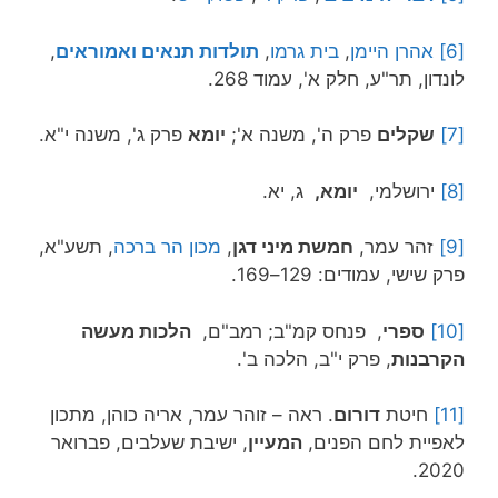
[6]
אהרן היימן
,
בית גרמו
,
תולדות תנאים ואמוראים
,
לונדון, תר"ע, חלק א', עמוד 268.
[7]
שקלים
פרק ה', משנה א';
יומא
פרק ג', משנה י"א.
[8]
ירושלמי,
יומא,
ג, יא.
[9]
זהר עמר,
חמשת מיני דגן
,
מכון הר ברכה
, תשע"א,
פרק שישי, עמודים: 129–169.
[10]
ספרי
, פנחס קמ"ב; רמב"ם,
הלכות מעשה
הקרבנות
, פרק י"ב, הלכה ב'.
[11]
חיטת
דורום
. ראה – זוהר עמר, אריה כוהן, מתכון
לאפיית לחם הפנים,
המעיין
, ישיבת שעלבים, פברואר
2020.