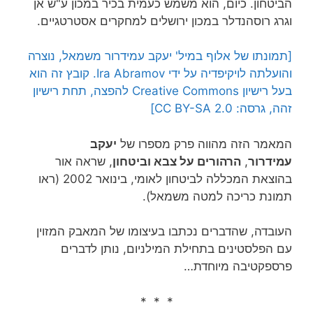
הביטחון. כיום, הוא משמש כעמית בכיר במכון ע"ש אן
וגרג רוסהנדלר במכון ירושלים למחקרים אסטרטגיים.
[תמונתו של אלוף במיל' יעקב עמידרור משמאל, נוצרה
והועלתה לויקיפדיה על ידי Ira Abramov. קובץ זה הוא
בעל רישיון Creative Commons להפצה, תחת רישיון
זהה, גרסה: CC BY-SA 2.0]
המאמר הזה מהווה פרק מספרו של
יעקב
עמידרור
,
הרהורים על צבא וביטחון
, שראה אור
בהוצאת המכללה לביטחון לאומי, בינואר 2002 (ראו
תמונת כריכה למטה משמאל).
העובדה, שהדברים נכתבו בעיצומו של המאבק המזוין
עם הפלסטינים בתחילת המילניום, נותן לדברים
פרספקטיבה מיוחדת…
* * *