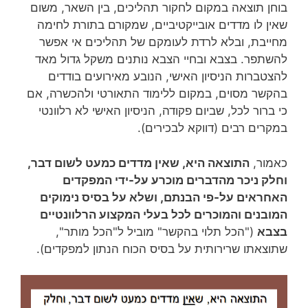
בוחן תוצאה במקום לחקור תהליכים, בין השאר, משום
שאין לו מדדים אובייקטיביים, שמקורם בתורת לחימה
מחייבת, ובלא לרדת לעומקם של תהליכים אי אפשר
להשתפר. בצבא ובחיי הצבא נותנים משקל גדול מאד
להצטברות הניסיון האישי, הנובע מאירועים בודדים
בהקשר מסוים, במקום ללימוד התאורטי ולהכשרה, אם
כי ברור לכל, שביום פקודה, הניסיון האישי לא רלוונטי
במקרים רבים (דווקא לבכירים).
כאמור,
התוצאה היא, שאין מדדים כמעט לשום דבר,
וחלק ניכר מהדברים מוכרע על-ידי המפקדים
האחראים על-פי הבנתם, ושלא על בסיס נימוקים
המובנים והמוכרים לכל בעלי המקצוע הרלוונטיים
בצבא
("הכל תלוי בהקשר" מוביל ל"הכל מותר",
שתוצאתו שרירותית על בסיס הכוח הנתון למפקדים).