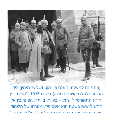
[בתמונה למעלה: האנס פון זקט (שלישי מימין) ליד
הקיסר וילהלם השני (במרכז) בשנת 1915. "הפער בין
הידע התאורטי ליישומו – בעייתי ביותר, הפער בין אי
הידע ליישום בשטח הוא אינסופי". מטרתו של הלימוד
היא להעביר את הבעיה מרמת ה"אין סופי" לרמה של