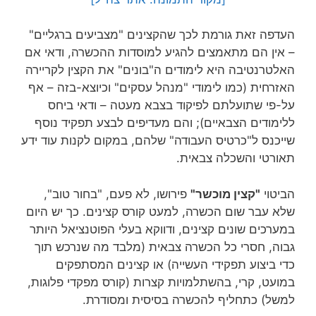
העדפה זאת גורמת לכך שהקצינים "מצביעים ברגליים"
– אין הם מתאמצים להגיע למוסדות ההכשרה, ודאי אם
האלטרנטיבה היא לימודים ה"בונים" את הקצין לקריירה
האזרחית (כמו לימודי "מנהל עסקים" וכיוצא-בזה – אף
על-פי שתועלתם לפיקוד בצבא מעטה – ודאי ביחס
ללימודים הצבאיים); והם מעדיפים לבצע תפקיד נוסף
שייכנס ל"כרטיס העבודה" שלהם, במקום לקנות עוד ידע
תאורטי והשכלה צבאית.
הביטוי
"קצין מוכשר"
פירושו, לא פעם, "בחור טוב",
שלא עבר שום הכשרה, למעט קורס קצינים. כך יש היום
במערכים שונים קצינים, ודווקא בעלי הפוטנציאל היותר
גבוה, חסרי כל הכשרה צבאית (מלבד מה שנרכש תוך
כדי ביצוע תפקידי העשייה) או קצינים המסתפקים
במועט, קרי, בהשתלמויות קצרות (קורס מפקדי פלוגות,
למשל) כתחליף להכשרה בסיסית ומסודרת.