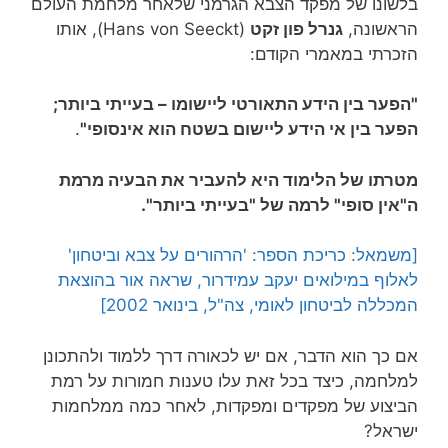
בלשונו של מפקד הצבא הגרמני שלאחר מלחמת העולם
הראשונה,
גנרל פון זקט
(Hans von Seeckt), אותו
הזכרתי במאמרי הקודם:
"הפער בין הידע התאורטי ליישומו – בעייתי ביותר;
הפער בין אי הידע ליישום בשטח הוא אינסופי"
.
מטרתו של הלימוד היא להעביר את הבעיה מרמת
ה"אין סופי" לרמה של "בעייתי ביותר".
[משמאל: כריכת הספר: 'הרהורים על צבא וביטחון'
לאלוף במילואים יעקב עמידרור, שראה אור בהוצאת
המכללה לביטחון לאומי, צה"ל, בינואר 2002]
אם כך הוא הדבר, אם יש לכאורה דרך ללמוד ולהתכונן
למלחמה, כיצד בכל זאת עלו טענות חמורות על רמת
הביצוע של מפקדים ומפקדות, לאחר כמה ממלחמות
ישראל?