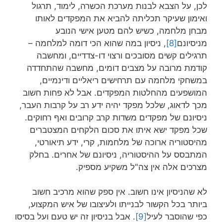
לכן, על הצבא לבנות מערכת הכשרה, לימוד, תרגול
ואימון שעיקר תכליתה להביא את המפקדים לאותו
מבחן מלחמה, כשיש להם מטען אישי הנובע
מניסיונם
[8]
, ניסיון במה שהוא הכי דומה למלחמה –
תרגילים קשים מסובכים ורצוי דו-צדדיים, ומחשבה
קודמת מרובה על מצבים דומים, מחשבה שהתחדדה
במשחקי מלחמה עם תרחישים ריאליים ודינמיים,
המושפעים מהחלטות המפקדים. אבל לא פחות חשוב
מכך לדאוג, שלכל מפקד יהיה ידע רב על קרבות העבר,
ניסיונם של מפקדים משדות קרב קרובים ואף רחוקים.
שכל מפקד ישא איתו את סכום הלקחים המצטברים
מהיסטוריה ארוכה של מלחמות, קרי, ידע תיאורטי,
המתבסס על ההיסטוריה, ניסיונם של אחרים. בחלק
מצרכים אלה אין צה"ל משקיע מספיק.
לא שהניסיון אינו חשוב. אין ספק שהוא מרכיב חשוב
ביותר בכל הקשור לבנייתו ולעיצובו של איש המקצוע,
כפי שהוסבר לעיל
[9]
. אבל בניסיון זה יש טעם ועל בסיסו