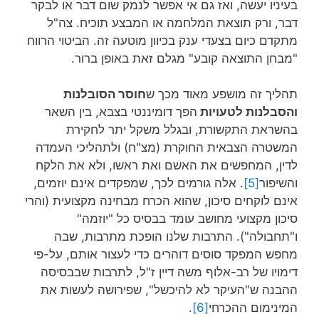
בעיניו יעשה, ואז גם אי אפשר לנמק שום דבר או לבקר
דבר, ורק תוצאת המלחמה או המבצע תוכיח. צה"ל
מתקדם כיום בצעדי ענק בכיוון מוטעה זה. הביטוי הרווח
"מבחן התוצאה קובע" מגלם זאת באופן ברור.
תהליך זה מושפע מאוד מכך ש
חוסר הסובלנות
והסבלנות לטעויות
הפך דומיננטי בצבא, בין השאר
בהשראת התקשורת, ובגלל משקל יתר לחקירת
המשטרה הצבאית החוקרת (מצ"ח) ולתהליכי העמדה
לדין, המחפשים את האשם ואת ראשו, ולא את הלקח
והשיפור
[5]
. אלה גורמים לכך, שמפקדים אינם יוזמים,
אינם לוקחים סיכון, שהוא הכרח מבחינה מקצועית (והרי
סיכון מקצועי מחושב עומד בבסיס כל "יוזמה"
ו"תחבולה"). התרבות שלנו הופכת מתרבות, שבה
מחפש המפקד סוסים דוהרים כדי לעצור אותם, על-פי
דימויו של רב-אלוף משה דיין ז"ל, לתרבות שבבסיסה
ההבנה ש"העיקר לא להיכשל", שפירושה לעשות את
המינימום ההכרחי
[6]
.