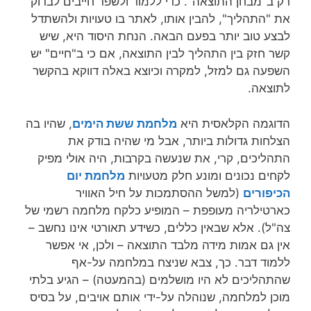
רק ב"מבחן התוצאה". כדי ללמוד ולשפר חייבים לבדוק
את "התהליך", להבין אותו, לאתר בו טעויות ולהשתדל
לבצע טוב יותר בפעם הבאה. הנחת היסוד היא, שיש
קשר חזק בין התהליך לבין התוצאה, אם כי ב"חיים" יש
השפעה גם למזל, למקרה וכיוצא באלה דווקא בהקשר
לתוצאה.
הדוגמה הקלאסית היא
מלחמת ששת הימים
, שהיו בה
הצלחות גדולות ביותר, אבל מי שהיה בודק את
התהליכים, קרי, את שנעשה בקרבות, היה אולי מפיק
לקחים נכונים ומונע חלק מטעויות
מלחמת יום
הכיפורים
(למשל ההסתמכות על חיל האוויר
כארטילריה מעופפת – המופיע כלקח מלחמה רשמי של
צה"ל). אלא שבאין כללים, כשידע תאורטי אינו נחשב –
אין גם אמות מידה מלבד התוצאה – ולכן, אי אפשר
ללמוד דבר. כך, צבא שניצח במלחמה על-אף
שהתהליכים לא היו מושלמים (בהמעטה) – הגיע בלתי
מוכן למלחמה, שנוהלה על-ידי אותם אויבים, על בסיס