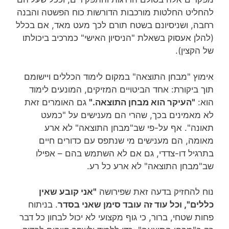
להחליט החלטות מורכבות הדורשות כוח הפשטה והבנה
רחבה, ושניסיונם בשטח תורם לכך מעט מאד, אם בכלל
(להלן אעסוק בשאלת "הניסיון האישי" כמרכיב ביכולתו
של הקצין).
אימוץ "מבחן התוצאה" במקום לימוד הכללים ויישומם
תוך ביקורת: אחד הביטויים המזיקים, המונעים לימוד
הוא:
"העיקר הוא מבחן התוצאה."
גם האומרים זאת
לא מאמינים בכך, שהרי הם מענישים על "כמעט
תאונה". אף על-פי שב"מבחן התוצאה" לא ארע
מאומה, הם מענישים מי שנתפס עם כדורים חיים
בתרגיל דו-צדדי, גם אם לא השתמש בהם – אפילו
שב"מבחן התוצאה" לא ארע כל רע.
נוח להחזיק בדעה זאת שפירושה
"אני קובע שאין
כללים", וכל עוד זה עובד סימן שאני בסדר
. בניתוח
פחות שטחי, ברור, כי גוף מקצועי לא יכול לבחון כל דבר