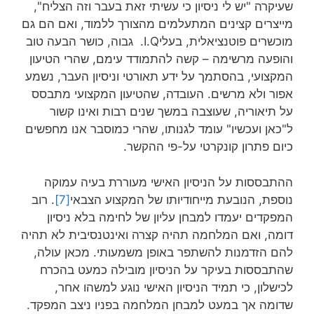
שעיקרה "יש לי ניסיון כי עשיתי זאת בעבר וזה הצליח",
מייצרים קצינים המתעלמים מהצורך ללמוד, ואם הם גם
מוכשרים פוטנציאלית, בעליI.Q. גבוה, כושר הבעה טוב
והופעה מרשימה – קשה להתמודד עימם, שהרי הטיעון
המקצועי, בהסתמך על ידע תאורטי וניסיון העבר, נשמע
אפור ולא מרשים. העובדה, שהטיעון המקצועי מתבסס
על תיאוריה, שעוצבה במשך שנים רבות ואינו קשור
ל"כאן ועכשיו" עומד לגנותו, שהרי כמוסבר אנו מחפשים
כיום פתרון קונקרטי על-פי ההקשר.
ההתבססות על הניסיון האישי מעוררת בעיה עמוקה
נוספת, הנובעת מייחודיותו של המקצוע הצבאי
[7]
. רוב
המפקדים יעמדו למבחן עליון של לחימה בלא ניסיון
דומה, ואם המלחמה תהיה קצרה ואינטנסיבית לא תהיה
להם הזדמנות להשתפר באופן משמעותי. מכאן עולה,
שהתבססות בעיקר על הניסיון מובילה כמעט בהכרח
לכישלון, כי תמיד הניסיון האישי נוגע למשהו אחר,
שדומה אך במעט למבחן המלחמה בפניו ניצב המפקד.