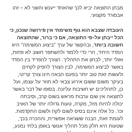
מבחן התוצאה יביא לכך שהאחד ייענש והשני לא – זהו
אבסורד מקצועי.
העובדה שצבא הוא גוף משימתי אין פירושה שנכון, כי
הכל ייבחן על-פי התוצאה, אם כי ברור, שהתוצאה
חשובה ביותר
, ובהקשר של ערך "ביצוע המשימה" היא
המדד היחיד, הרי כדי ללמוד ולהשתפר חשוב לא פחות,
ואולי יותר, לבחון את התהליך. הצורך להפריד בין המדד
באשר לביצוע המשימה, לבין הצורך להפיק לקחים
ולעשות זאת טוב יותר בפעם הבאה הינו צורך קריטי,
בעיקר משום ששום אירוע צבאי לא חוזר על עצמו, ועל
כן, לתהליכים יש חשיבות עליונה. בסופו של דבר באשר
לתוצאה אין שום ערבות מראש בשום קרב, וסיבתה
יכולה להיות מזל, מקרה, טעות גדולה יותר של האויב
וכו'. כל אלה אינם בסיס לשום לקח ולשום התקדמות.
לעומת זאת, הבנה ששגיאה אפשרית, וההכרה בכך,
שטעות היא חלק מכל תהליך אנושי באופן בלתי נמנע,