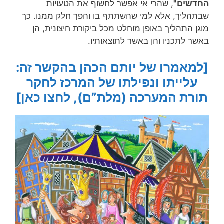
החדשים"
, שהרי אי אפשר לחשוף את הטעויות
שבתהליך, אלא למי שהשתתף בו והפך חלק ממנו. כך
מוגן התהליך באופן מוחלט מכל ביקורת חיצונית, הן
באשר לתכניו והן באשר לתוצאותיו.
[למאמרו של יותם הכהן בהקשר זה:
עלייתו ונפילתו של המרכז לחקר
תורת המערכה (מלת”ם), לחצו כאן]