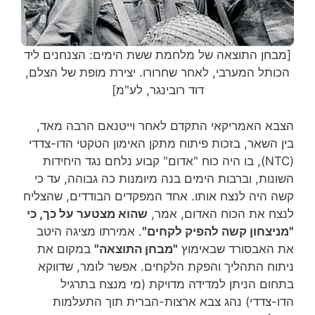
[מבחן התוצאה של מלחמת ששת הימים: הצנחנים ליד
הכותל המערבי, לאחר שחרורו. יצירת מופת של הצלם,
דוד רובינגר, לע"מ]
הצבא האמריקאי התקדם לאחר וייטנאם הרבה מאד,
בין השאר, בזכות פיתוח מתקן האימון הטקטי הדו-צדדי
(NTC), בו היה כוח "אדום" קבוע נלחם נגד היחידות
השונות, וברבות הימים בנה מיומנות כה גבוהה, עד כי
קשה היה לנצח אותו. אחד המפקדים הבודדים, שהצליח
לנצח את הכוח האדום, אמר,
שהוא מצטער על כך, כי
"מניצחון קשה להפיק לקחים"
. אמירתו מציגה היטב
את האבסורד שבאימוץ
"מבחן התוצאה"
במקום את
ניתוח התהליך והפקת הלקחים. אפשר לומר, שדווקא
בתחום הניתן למדידה מדויקת (מי מנצח בתרגיל
הדו-צדדי) נהג צבא ארצות-הברית תוך התעלמות