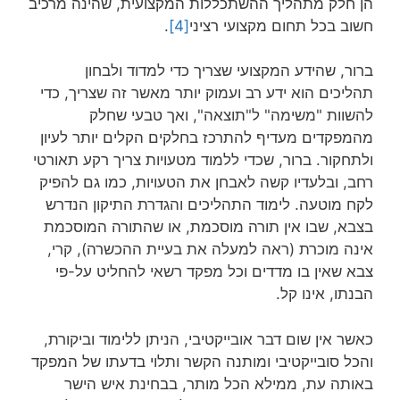
הן חלק מתהליך ההשתכללות המקצועית, שהינה מרכיב
חשוב בכל תחום מקצועי רציני
[4]
.
ברור, שהידע המקצועי שצריך כדי למדוד ולבחון
תהליכים הוא ידע רב ועמוק יותר מאשר זה שצריך, כדי
להשוות "משימה" ל"תוצאה", ואך טבעי שחלק
מהמפקדים מעדיף להתרכז בחלקים הקלים יותר לעיון
ולתחקור. ברור, שכדי ללמוד מטעויות צריך רקע תאורטי
רחב, ובלעדיו קשה לאבחן את הטעויות, כמו גם להפיק
לקח מוטעה. לימוד התהליכים והגדרת התיקון הנדרש
בצבא, שבו אין תורה מוסכמת, או שהתורה המוסכמת
אינה מוכרת (ראה למעלה את בעיית ההכשרה), קרי,
צבא שאין בו מדדים וכל מפקד רשאי להחליט על-פי
הבנתו, אינו קל.
כאשר אין שום דבר אובייקטיבי, הניתן ללימוד וביקורת,
והכל סובייקטיבי ומותנה הקשר ותלוי בדעתו של המפקד
באותה עת, ממילא הכל מותר, בבחינת איש הישר