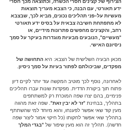
הצירוף של קצינים חסרי הכשרה, וכתוצאה מכך חסרי
ידע תאורטי, עם הבנה, כי הצבא מעריך תוצאות
מעשיות על-פני תהליכים נכונים, מביא לכך, שבצבא
לא מתפתחת חשיבה צבאית על בסיס ידע תאורטי
רחב, והקצינים מחפשים פתרונות מידיים, או
"מעשיים", הנובעים מבעיות מוגדרות בעיקר על סמך
ניסיונם האישי.
מכאן הבעיה השלישית של הצבא: היא
התחושה של
מפקדים, שביכולתם לפתור בעיות על סמך ניסיון
.
לאחרונה, נוסף לכך מוטיב המקשה עוד יותר לקיים דיון
פתוח תוך ביקורת הדדית. מפקדות שונות עברו תהליכים
פנימיים, בהם יצרו שפה המוכרת רק למשתתפים
בתהליך, בבחינת
"זר לא יבין זאת"
. שפה זאת מהווה
מעין קוד שאי אפשר לפענחו, והוא מיוחד למי שהשתתף
בתהליך שאי אפשר לחקותו (כל חיקוי אמור ליצור שפה
חדשה). תהליך זה הוא מעין שיפור של
"בגדי המלך