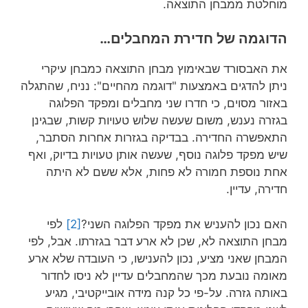
מוחלטת ממבחן התוצאה.
הדוגמה של חדירת המחבלים…
את האבסורד שבאימוץ מבחן התוצאה כמבחן עיקרי
ניתן להדגים באמצעות "דוגמה מהחיים": נניח, שהתגלה
באזור מסוים, כי חדרו שני מחבלים ומפקד הפלוגה
בגזרה נענש, משום שעשה שלוש טעויות קשות, שבגינן
התאפשרה החדירה. בבדיקה בגזרות אחרות הסתבר,
שיש מפקד פלוגה נוסף, שעשה אותן טעויות בדיוק, ואף
אחת נוספת חמורה לא פחות, אלא ששם לא היתה
חדירה, עדיין.
האם נכון להעניש את מפקד הפלוגה השני?
[2]
לפי
מבחן התוצאה לא, שכן לא ארע דבר בגזרתו. אבל, לפי
המבחן שאני מציע, נכון להענישו, כי העובדה שלא ארע
מאומה נובעת מכך שהמחבלים עדיין לא ניסו לחדור
באותה גזרה. על-פי כל קנה מידה אובייקטיבי, מגיע