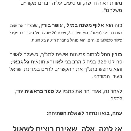
מזווית ראיה חדשה, ומוסיפים עליה רבדים מקוריים
משלהם".
כזה הוא
אלוף משנה במיל', עופר בורין
, ש
מגדיר את עצמי
נשוי + 3, שירת 20 שנה בחיל האוויר בתפקידי
כאדם חופשי (חילוני). הוא
פיקוד טכנולוגיים. היום, הוא מנהל בחברת הייטק ביטחונית.
בורין
החל לכתוב פרשנות אישית לתנ"ך, כשעלה לאוויר
פרויקט 929 בניהול
הרב בני לאו
והעיתונאית
גל גבאי
;
והוא מחפש בתנ"ך את ההקשרים לחיים במדינת ישראל
בעידן המודרני.
לאחרונה, איגד יחד את כתביו על
ספר בראשית
יחד,
לספר.
עתה, בואו ונחזור לשאלת הפתיחה:
אז למה, אלה, שאינם רוצים לשאול