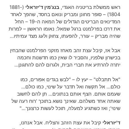
ראש ממשלת בריטניה האגדי,
בנג'מין ד'יזראלי
(1881-
1804) – סופר מחונן ומבריק ונואם בחסד, שהפך לאחד
המדינאים הבריטים הגדולים של המאה ה-19 – החל
את דרכו בפרלמנט ברגל שמאל: נאומו הראשון – למרות
שהיה מבריק – עורר, להפעתו, צחוק ולעג מצד עמיתיו…
אבל אז, קיבל עצת זהב מאחז מזקני הפרלמנט שהבחין
בכישרון שלפניו, והסביר לו שאין כמו חדשנות וחכמה
יתרה להרתיע את חברי הבית, ולגרום להם להתגונן…
"אל תתבלט" – יעץ לו – "לבש בגדים אפורים, כמו
כולם… אל תקשה ואל תדבר על שינוי, כמו כולם…
שעמם אותם. הצף אותם בנתונים… תן להם לחשוב
שאתה אחד משלהם. שאינך נושא בתוכך 'רוח רעה של
שינוי'; ואז כשתגיע למעלה, תוכל לעשות כרצונך…"
ד'יזראלי
קיבל את עצת הזהב והצליח. אבל אנחנו,