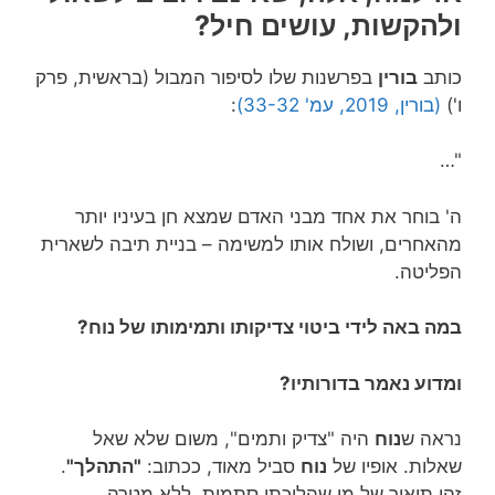
ולהקשות, עושים חיל?
כותב
בורין
בפרשנות שלו לסיפור המבול (בראשית, פרק
ו')
(בורין, 2019, עמ' 33-32)
:
"…
ה' בוחר את אחד מבני האדם שמצא חן בעיניו יותר
מהאחרים, ושולח אותו למשימה – בניית תיבה לשארית
הפליטה.
במה באה לידי ביטוי צדיקותו ותמימותו של נוח?
ומדוע נאמר בדורותיו?
נראה ש
נוח
היה "צדיק ותמים", משום שלא שאל
שאלות. אופיו של
נוח
סביל מאוד, ככתוב:
"התהלך"
.
זהו תיאור של מי שהליכתו סתמית, ללא מטרה.