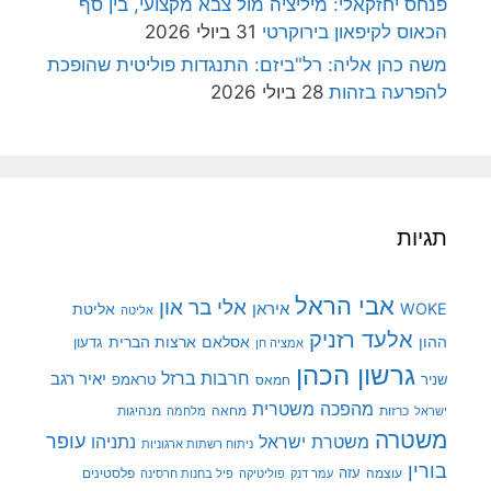
פנחס יחזקאלי: מיליציה מול צבא מקצועי, בין סף
הכאוס לקיפאון בירוקרטי
31 ביולי 2026
משה כהן אליה: רל"ביזם: התנגדות פוליטית שהופכת
להפרעה בזהות
28 ביולי 2026
תגיות
אבי הראל
אלי בר און
איראן
WOKE
אליטת
אליטה
אלעד רזניק
ההון
אסלאם
ארצות הברית
גדעון
אמציה חן
גרשון הכהן
חרבות ברזל
יאיר רגב
שניר
טראמפ
חמאס
מהפכה משטרית
מנהיגות
ישראל
כרזות
מחאה
מלחמה
משטרה
עופר
משטרת ישראל
נתניהו
ניתוח רשתות ארגוניות
בורין
עוצמה
עזה
פלסטינים
עמר דנק
פוליטיקה
פיל בחנות חרסינה