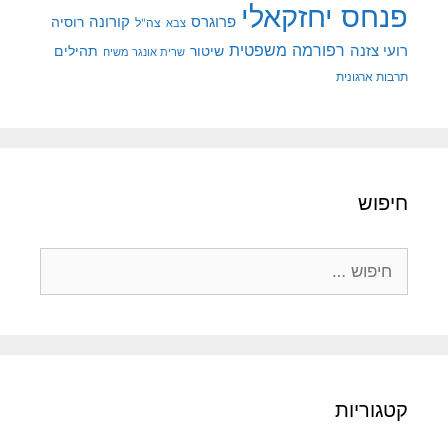
פנחס יחזקאלי
קורונה
פרוגרס
רוסיה
צה"ל
צבא
רפורמה משפטית
רועי צזנה
שיטור
תהילים
שרית אונגר משיח
תרבות ארגונית
חיפוש
חיפוש:
קטגוריות