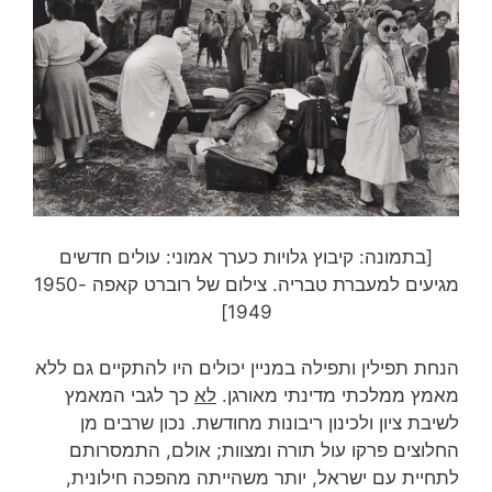
[בתמונה: קיבוץ גלויות כערך אמוני: עולים חדשים
מגיעים למעברת טבריה. צילום של רוברט קאפה 1950-
1949]
הנחת תפילין ותפילה במניין יכולים היו להתקיים גם ללא
מאמץ ממלכתי מדינתי מאורגן.
לא
כך לגבי המאמץ
לשיבת ציון ולכינון ריבונות מחודשת. נכון שרבים מן
החלוצים פרקו עול תורה ומצוות; אולם, התמסרותם
לתחיית עם ישראל, יותר משהייתה מהפכה חילונית,