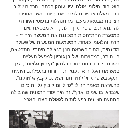
הוא יהודי חילוני. אולם, עיון עומק בכתביו הרבים של בן
גוריון מעלה אפשרות למבט אחר: יותר משהמהפכה
הציונית מבטאת מעבר מהתנהלות בדפוסי הגיון דתי
להתנהלות בדפוסי הגיון חילוני, היא מבטאת שינוי
במסגרת ההתייחסות המכוננת את המעשה היהודי –
הדתי והלאומי כאחד. המשמעות המעשית של פעולה
מדינתית, מתוך השראת חזון הגאולה היהודי, התבטאה,
בין היתר, במחויבותו של
בן גוריון
למפעל העלייה.
בשפת דיבורו, בהתמסרותו לחזון
"קיבוץ גלויות"
, יצק
במשימת העלייה את כמיהת הדורות בתפילתם היומית:
"תקע בשופר גדול לחירותנו, ושא נס לקבץ גלויותינו".
בהשראת מאמר חז"ל: "גדול יום קיבוץ גלויות כיום
שנבראו בו שמים וארץ". זה היה יסוד התפנית שהובילה
התנועה הציונית בפעולותיה לגאולת העם והארץ.