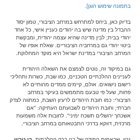
בתמונה שימוש הוגן].
בדיוק כאן, ביחס למתרחש במרחב הציבורי, טמון יסוד
ההבדל בין מדינה שיש בה יהודים כעניין אישי, כל אחד
יהודי בבית; לבין מדינה שהיא עצמה יהודית, ומבקשת
ביטוי יהודי גם במרחביה הציבוריים. שאלת אופיו של
המרחב הציבורי במדינת ישראל היא מוקד המחלוקת.
גם במיקוד זה, נוטים לצמצם את השאלה היהודית
לעניינים ההלכתיים הטכניים, כמו שבת, כשרות ותהליכי
רישום נישואים. אולם, קיימים ממדים מהותיים לא
פחות, שעל פי טבעם מתממשים בעיקר במרחב
הציבורי: כמו חובת היהודים לרעיון השבת, כמתווה לצדק
חברתי; וחובת היהודים לשבועתם העתיקה: "אם
אשכחך ירושלים תשכח ימיני". לחובות אלה משמעות
מרכזית, דווקא בדרכי התבטאותם במרחב הציבורי.
נכון, שבאמות המידה של בני ברק ההלכתית,
בן גוריון