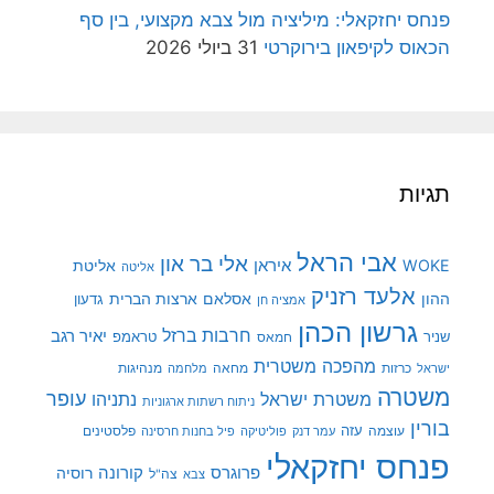
פנחס יחזקאלי: מיליציה מול צבא מקצועי, בין סף
הכאוס לקיפאון בירוקרטי
31 ביולי 2026
תגיות
אבי הראל
אלי בר און
איראן
WOKE
אליטת
אליטה
אלעד רזניק
ההון
אסלאם
ארצות הברית
גדעון
אמציה חן
גרשון הכהן
חרבות ברזל
יאיר רגב
שניר
טראמפ
חמאס
מהפכה משטרית
מנהיגות
ישראל
כרזות
מחאה
מלחמה
משטרה
עופר
משטרת ישראל
נתניהו
ניתוח רשתות ארגוניות
בורין
עוצמה
עזה
פלסטינים
עמר דנק
פוליטיקה
פיל בחנות חרסינה
פנחס יחזקאלי
קורונה
פרוגרס
רוסיה
צה"ל
צבא