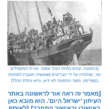
[בתמונה: קיבוץ גלויות כערך אמוני. אניית המעפילים
יגור, שנלכדה על ידי הבריטים ושאנשיה הועברו למחנות
בקפריסין. מקור התמונה לא ידוע, והיא נחלת הכלל]
[מאמר זה ראה אור לראשונה באתר
העיתון 'ישראל היום'. הוא מובא כאן
באישורו ובאישור המחבר]
[לאוסף