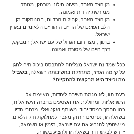
מן הצד האחד, מיעוט חילוני מובהק, מנותק
ממורשת יהודית ואמונה.
מן הצד האחר, קהילות חרדיות, המנותקות מן
הלב הפועם של החיים היהודיים הלאומיים בארץ
ישראל.
בתווך, מצוי רובו הגדול של עם ישראל; המבקש,
דרך חיים של מסורת ואמונה.
ככל שמדינת ישראל מצליחה להתבסס ביכולותיה להגן
על קיומה הפיזי, מתחזקת בחשיבותה השאלה,
בשביל
מה וכיצד היא מבקשת להתקיים?
בעת הזו, לא מגמת השיבה ליהדות, מאיימת על
הישראליות ומחוללת את השסעים בחברה הישראלית,
כמו החסך במסד יהודי משותף ואקטואלי. מרחבי הדיון
בשאלה זו, נפרסים הרחק מעבר למחלוקת חוק הלאום.
מי שחפץ להנהיג את עם ישראל, מימין או משמאל,
יידרש לבקש דרך בשאלה זו ולהציע בשורה.