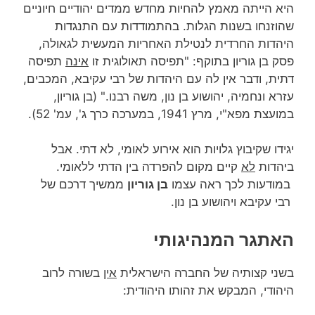
היא הייתה מאמץ להחיות מחדש ממדים יהודיים חיוניים
שהוזנחו בשנות הגלות. בהתמודדות עם התנגדות
היהדות החרדית לנטילת האחריות המעשית לגאולה,
פסק בן גוריון בתוקף: "תפיסה תאולוגית זו
אינה
תפיסה
דתית, ודבר אין לה עם היהדות של רבי עקיבא, המכבים,
עזרא ונחמיה, יהושוע בן נון, משה רבנו." (בן גוריון,
במועצת מפא"י, מרץ 1941, במערכה כרך ג', עמ' 52).
יגידו שקיבוץ גלויות הוא אירוע לאומי, לא דתי. אבל
ביהדות
לא
קיים מקום להפרדה בין הדתי ללאומי.
במודעות לכך ראה עצמו
בן גוריון
ממשיך דרכם של
רבי עקיבא ויהושוע בן נון.
האתגר המנהיגותי
בשני קצותיה של החברה הישראלית
אין
בשורה לרוב
היהודי, המבקש את זהותו היהודית: