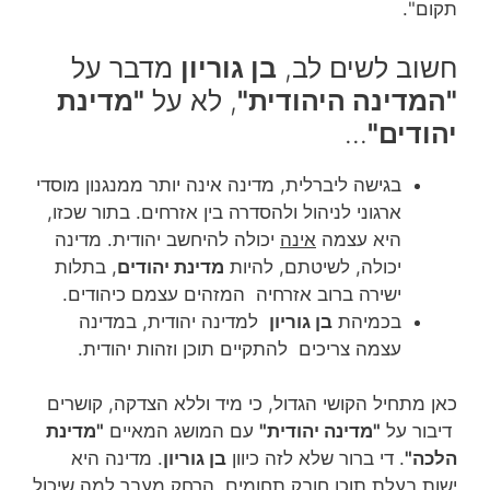
תקום".
חשוב לשים לב,
בן גוריון
מדבר על
"המדינה היהודית"
, לא על
"מדינת
יהודים"
…
בגישה ליברלית, מדינה אינה יותר ממנגנון מוסדי
ארגוני לניהול ולהסדרה בין אזרחים. בתור שכזו,
היא עצמה
אינה
יכולה להיחשב יהודית. מדינה
יכולה, לשיטתם, להיות
מדינת יהודים
, בתלות
ישירה ברוב אזרחיה המזהים עצמם כיהודים.
בכמיהת
בן גוריון
למדינה יהודית, במדינה
עצמה צריכים להתקיים תוכן וזהות יהודית.
כאן מתחיל הקושי הגדול, כי מיד וללא הצדקה, קושרים
דיבור על
"מדינה יהודית"
עם המושג המאיים
"מדינת
הלכה"
. די ברור שלא לזה כיוון
בן גוריון
. מדינה היא
ישות בעלת תוכן חובק תחומים, הרחק מעבר למה שיכול