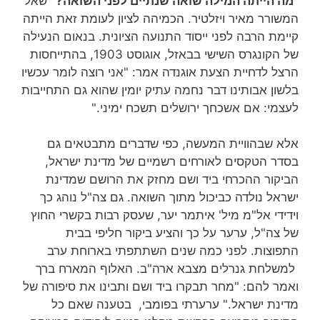
"מה הייתה המילה שואה שנתיים לפני השואה?"
שאל
המשורר מאיר ויזלטיר. הכמיהה לציון לעומת זאת הייתה
קיימת הרבה לפני ייסוד התנועה הציונית. בנאום הנעילה
של הקונגרס השישי בבאזל, אוגוסט 1903, בהתייחסות
הרצל לדחיית הצעת אוגנדה אמר: "אני רוצה לומר עכשיו
בלשון אבותינו דבר נחמה עתיק יומין שהוא גם התחייבות
לעצמי: אם אשכחך ירושלים תשכח ימיני."
אלא שבהוויית המעשה, כפי שדברים מתבטאים גם
בסדר הטקסים לאורחים רשמיים של מדינת ישראל,
הביקור ההכרחי ביד ושם מחזק את הרושם שמדינת
ישראל נולדה כביכול מתוך השואה. גם צה"ל נוהג כך
וידידי אל"מ מיל' איתמר יער, שעסק רבות בקשרי החוץ
של צה"ל, ערער על כך והציע ביקור חליפי בבית
התפוצות. לפני כמה שנים השתתפתי בארוחת ערב
למשלחת גנרלים מצבא ארה"ב. האלוף המארח ברך
ואמר להם: "מחר תבקרו ביד ושם ותבינו את סיפורה של
מדינת ישראל." ערערתי בפומבי, בטענה שאם כל