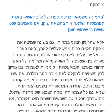
מובהקת.
[בתמונה משמאל: כריכת ספרו של א"ב יהושע, בזכות
הנורמליות, שראה אור בהוצאת שוקן. אנו מאמינים שאו
עושים בו שימוש הוגן]
אלא שהרעיון הציוני במהותו, גם בשעה שמיצה את
מצוקת הקיום ככוח מניע לעלייה לארץ, ראה בארץ
ישראל יעד עלייה לא רק ליהודי ארצות המצוקה. תהום
פעורה בין השאיפה ל"גאולה מלאה ושלימה של העם
היהודי בארצו, קיבוץ גלויות, קוממיות לאומית" (בן גוריון)
לבין השאיפה למקלט לעם מוכה חסר מולדת. אם עיננו
נשואות ללא יותר מקיום בביטחון בפיסת אדמה קטנה,
מובנת היטב החרדה המתעוררת בשנים האחרונות,
שמא עם כל עצמאותה וכוחה הצבאי של מדינת ישראל,
מה שבסך הכל הושג בשבעים השנים מאז הקמתה, אינו
יותר מאשר החלפת בעיה קיומית מסוג אחד – כמו
פוגרומים בקישנייב, והכחדה בימי השואה – בבעייה