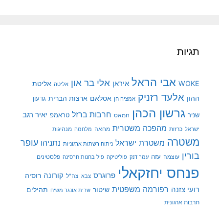
תגיות
אבי הראל
אלי בר און
איראן
WOKE
אליטת
אליטה
אלעד רזניק
ההון
אסלאם
ארצות הברית
גדעון
אמציה חן
גרשון הכהן
חרבות ברזל
יאיר רגב
שניר
טראמפ
חמאס
מהפכה משטרית
מנהיגות
ישראל
כרזות
מחאה
מלחמה
משטרה
עופר
משטרת ישראל
נתניהו
ניתוח רשתות ארגוניות
בורין
עוצמה
עזה
פלסטינים
עמר דנק
פוליטיקה
פיל בחנות חרסינה
פנחס יחזקאלי
קורונה
פרוגרס
רוסיה
צה"ל
צבא
רפורמה משפטית
רועי צזנה
שיטור
תהילים
שרית אונגר משיח
תרבות ארגונית