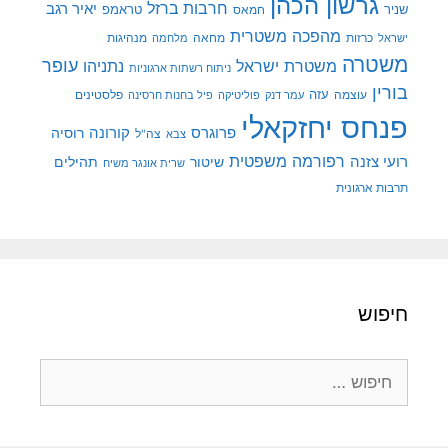
גרשון הכהן
חרבות ברזל
יאיר רגב
שניר
טראמפ
חמאס
מהפכה משטרית
מנהיגות
ישראל
כרזות
מחאה
מלחמה
משטרה
עופר
משטרת ישראל
נתניהו
ניתוח רשתות ארגוניות
בורין
עוצמה
עזה
פלסטינים
עמר דנק
פוליטיקה
פיל בחנות חרסינה
פנחס יחזקאלי
קורונה
פרוגרס
רוסיה
צה"ל
צבא
רפורמה משפטית
רועי צזנה
שיטור
תהילים
שרית אונגר משיח
תרבות ארגונית
חיפוש
חיפוש: