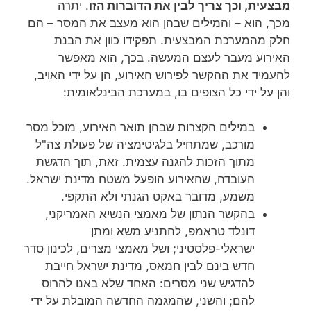
מבצעית, וכך צריך לבין את הדוברות הזו
. יתרה
מכך, הוא – והמילים שבהן הוא מעצב את המסר – הם
חלק מהמערכת המבצעית. תפקידו כוון את הבנת
האירוע מעבר לעצם המעשה. בכך, הוא מאפשר
להעמיד את ההקשר לפירוש האירוע, הן על ידי האויב,
והן על ידי כל הצופים בו, במערכת הבינלאומית:
במילים הקצרות שבהן תואר האירוע, מוכל מסר
מורכב, שמתחיל בלגיטימציה של פעולת צה"ל
מתוך הזכות להגנה עצמית. זאת, תוך הדגשת
העובדה, שהאירוע הופעל משטח מדינת ישראל.
משמע, מדובר באקט הגנתי ולא התקפי.
בהקשר הנתון של מאמצי הנשיא האמריקני,
דונלד טראמפ, להתניע משא ומתן
ישראלי-פלסטיני; ושל מאמצי מצרים, לכינון סדר
חדש בינם לבין חמאס, מדינת ישראל חייבת
להדגיש שני מסרים: האחד שלא באנו להרוס
להם; והשני, שהמגמה החדשה המובלת על ידי