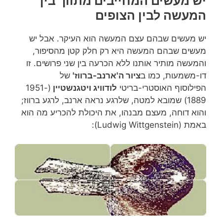
יש מעשים המחייבים מתווך בין
המעשה לבין הצופים
יש מעשים שבהם עצם המעשה הוא העיקר. אבל יש
מעשים שבהם המעשה היא רק חלק קטן מהסיפור,
והמעשה מותיר אותנו ללא הכרעה בין שני פרושים. זו
דו-משמעות, כמו ב
ציור ה'ארנב-ברווז'
של
הפילוסוף האוסטרי-בריטי
לודוויג ויטגנשטיין
(1951-
1889) שמובא למטה, שלרגע נראה ארנב, לרגע ברווז;
והוא דוחה, מעצם מבנהו, את היכולת להכריע מה הוא
באמת (Ludwig Wittgenstein):