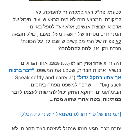
לטעמי, צה"ל ראוי במקרה זה להערכה. לא
לביקורת! המבצע הזה לא היה מבצע שייעודו סיכול של
אדם או קבוצת אנשים, אלא יועד לטפל באיום
המנהרות. מטרתו של הושגה מעל ומעבר, כולל תוצאה
לא
צפויה של הרג מבוקשים ש'ישבו לנו על הכוונת'
הרבה זמן. אז,
למה להתלהם?
היה זה
אחד הגדולים
תיאודור (טדי) רוזוולט
(1919-1858),
בנשיאי ארצות הברית, שטבע את המשפט,
"דבר ברכות
אך אחוז במקל גדול"
("Speak softly and carry a
big stick") – שהפך למשפט מפתח ביחסים
הבינלאומיים.
דווקא החזק יכול להרשות לעצמו לדבר
במתינות, בטח אחרי שהוא מכה…
[תמונתו של טדי רוזוולט משמאל היא נחלת הכלל]
יתרה מכך. הגיע הזמן שנסגל לעצמנו קצת תחכום.
לא