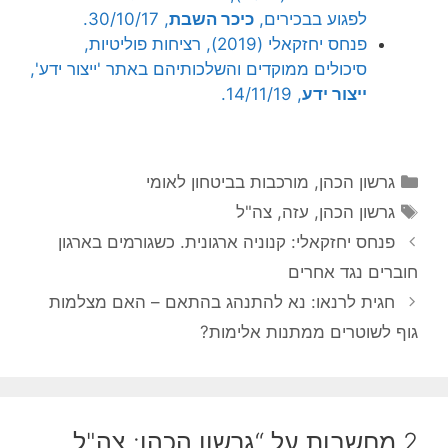
לפגוע בבכירים,
כיכר השבת
, 30/10/17.
פנחס יחזקאלי (2019), רציחות פוליטיות,
סיכולים ממוקדים והשלכותיהם באתר 'ייצור ידע',
ייצור ידע
, 14/11/19.
קטגוריות
גרשון הכהן
,
מורכבות בביטחון לאומי
תגיות
גרשון הכהן
,
עזה
,
צה"ל
פנחס יחזקאלי: קנוניה ארגונית. כשגורמים בארגון
חוברים נגד אחרים
חגית לרנאו: נא להתנהג בהתאם – האם מצלמות
גוף לשוטרים ממתנות אלימות?
2 מחשבות על “גרשון הכהן: צה"ל