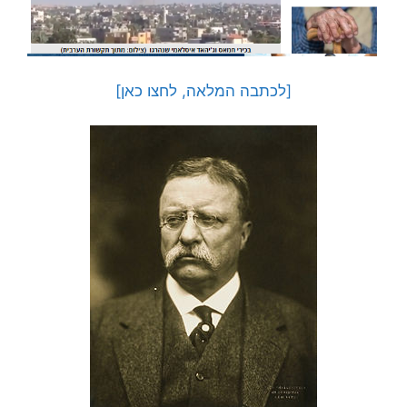
[לכתבה המלאה, לחצו כאן]