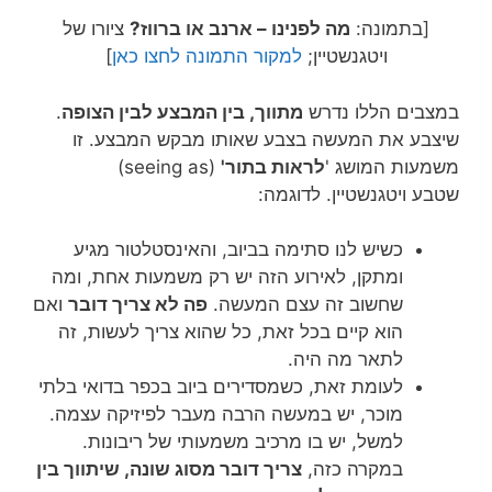
[בתמונה:
מה לפנינו – ארנב או ברווז?
ציורו של
ויטגנשטיין;
למקור התמונה לחצו כאן
]
במצבים הללו נדרש
מתווך, בין המבצע לבין הצופה
.
שיצבע את המעשה בצבע שאותו מבקש המבצע. זו
משמעות המושג '
לראות בתור'
(seeing as)
שטבע ויטגנשטיין. לדוגמה:
כשיש לנו סתימה בביוב, והאינסטלטור מגיע
ומתקן, לאירוע הזה יש רק משמעות אחת, ומה
שחשוב זה עצם המעשה.
פה לא צריך דובר
ואם
הוא קיים בכל זאת, כל שהוא צריך לעשות, זה
לתאר מה היה.
לעומת זאת, כשמסדירים ביוב בכפר בדואי בלתי
מוכר, יש במעשה הרבה מעבר לפיזיקה עצמה.
למשל, יש בו מרכיב משמעותי של ריבונות.
במקרה כזה,
צריך דובר מסוג שונה, שיתווך בין