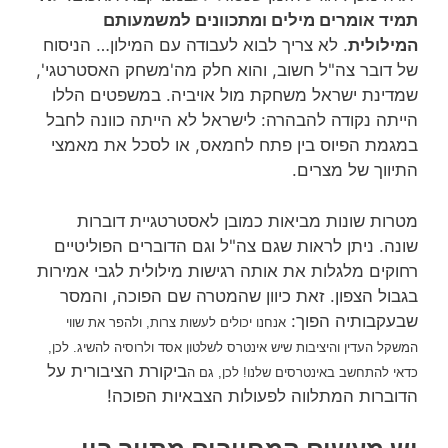
תמיד אומרים מילים ומתכוונים למשמעותם
המילולית
. לא צריך לבוא לעבודה עם המילון… הניסוח
של דובר צה"ל חשוב, והוא חלק מה'משחק האסטרטגי',
שמדינת ישראל משחקת מול אויביה. במשפטים הללו
הייתה נקודה להבהרה: לישראל לא הייתה כוונה לחבל
במגמת הפיוס בין פתח לחמאס, או לסכל את מאמצי
התיווך של מצרים.
מטרות שונות מביאות כמובן לאסטרטגיית דוברות
שונה. ניתן לראות שגם צה"ל וגם הדוברים הפוליטיים
רחוקים מלגלות את אותה רגישות מילולית לגבי אמירות
בגבול הצפון. זאת כיוון שהמטרה שם הפוכה, והמסר
שבעקבותיה הפוך:
אנחנו יכולים לעשות צרות, ולהפר את שווי
המשקל העדין והיציבות שיש אינטרס לשלטון אסד ולרוסיה להשיג. לכן,
ביקורת הציבורית על
כדאי להתחשב באינטרסים שלנו! לכן, גם ה
הדוברות המתלווה לפעולות הצבאיות הפוכה!