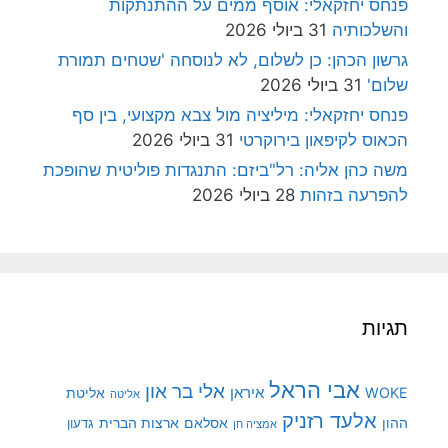
פנחס יחזקאלי: אוסף ממים על ההתנתקות
והשלכותיה
31 ביולי 2026
גרשון הכהן: כן לשלום, לא לנוסחה 'שטחים תמורת
שלום'
31 ביולי 2026
פנחס יחזקאלי: מיליציה מול צבא מקצועי, בין סף
הכאוס לקיפאון בירוקרטי
31 ביולי 2026
משה כהן אליה: רל"ביזם: התנגדות פוליטית שהופכת
להפרעה בזהות
28 ביולי 2026
תגיות
אבי הראל
אלי בר און
איראן
WOKE
אליטת
אליטה
אלעד רזניק
ההון
אסלאם
ארצות הברית
גדעון
אמציה חן