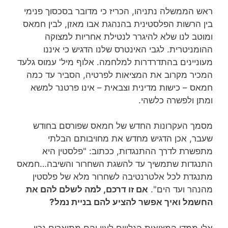
ראש הממשלה נתניהו, הכריז כי מדובר בסכסוך פנימי
בין הרשות הפלסטינית בהנהגת אבו מאזן, לבין חמאס
ומוטב לנו שלא להיגרר לנטילת אחריות למצוקה
ההומניטרית. לגבי האינטרס שלנו הדגיש כי איננו
מעוניינים בהתדרדרות למלחמה. אלוף מיל' עמוס גלעד
המכיר מקרוב את המציאות לפרטיה, הסביר עד כמה
חמאס – כישות מדינית וצבאית – אינו פרטנר למשא
ומתן ולפשרה כלשהי.
מסמך העקרונות החדש של חמאס שפורסם בחודש
שעבר, אכן הדגיש מחדש את מחויבותם הבלתי
מתפשרת לדרך ההתנגדות, ככתוב: "פלסטין היא
התנגדות שתמשיך עד להשגת השחרור והשיבה…חמאס
מתנגדת לכל אלטרנטיבה לשחרור מלא של פלסטין
מהנהר ועד הים".
אם זו דרכם, למה לשלם להם את
החשמל ואיך אפשר להציע להם בניית נמל?
אלו ממדי המציאות הגלויים לעין והם מתוארים נכון.