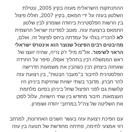
ההתנתקות הישראלית מעזה בקיץ 2005, ונטילת
השלטון בעזה על ידי חמאס, בקיץ 2007, חוללו פיצול
בין הרשות הפלסטינית ביהודה ושומרון לבין שלטון
החמאס ברצועת עזה. מוטב למדינת ישראל הרשמית
לא
להכריז בגלוי על עמדתה ביחס לפיצול זה. אולם,
מהיבטים רבים הפיצול שנוצר הוא אינטרס ישראלי
הראוי לשימור.
אל"מ מיל' ז'ק נריה, שהיה יועצו של
ראש הממשלה רבין בתהליך אוסלו, סיפר על החרדה
שאחזה ביצחק רבין כשהבין את משמעות הדרישה
הפלסטינית לחיבור ב"מעבר הבטוח", בין רצועת עזה
להר חברון. מדובר בשתי ישויות שהזיקות ביניהן היו
קלושות גם לפני הפיצול שחל ביניהן בסיום מלחמת
העצמאות. חיבור מחודש בין שתי הישויות, עלול לסכן
את השליטה של צה"ל במרחבי יהודה ושומרון.
עם הפיכת רצועת עזה בעשר השנים האחרונות, למרחב
רווי אמצעי לחימה, פתיחה מחודשת של תנועה בין עזה