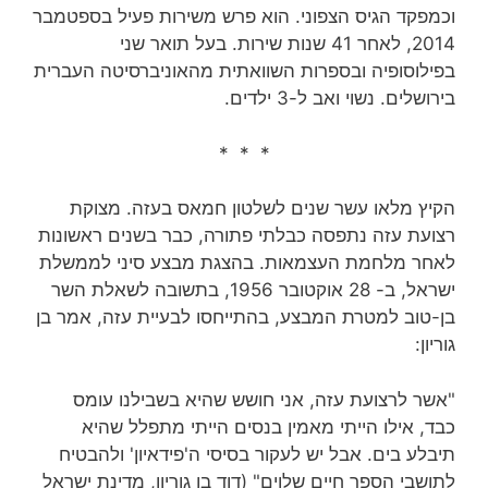
וכמפקד הגיס הצפוני. הוא פרש משירות פעיל בספטמבר
2014, לאחר 41 שנות שירות‏. בעל תואר שני
בפילוסופיה ובספרות השוואתית מהאוניברסיטה העברית
בירושלים. נשוי ואב ל-3 ילדים.
* * *
הקיץ מלאו עשר שנים לשלטון חמאס בעזה. מצוקת
רצועת עזה נתפסה כבלתי פתורה, כבר בשנים ראשונות
לאחר מלחמת העצמאות. בהצגת מבצע סיני לממשלת
ישראל, ב- 28 אוקטובר 1956, בתשובה לשאלת השר
בן-טוב למטרת המבצע, בהתייחסו לבעיית עזה, אמר בן
גוריון:
"אשר לרצועת עזה, אני חושש שהיא בשבילנו עומס
כבד, אילו הייתי מאמין בנסים הייתי מתפלל שהיא
תיבלע בים. אבל יש לעקור בסיסי ה'פידאיון' ולהבטיח
לתושבי הספר חיים שלוים" (דוד בן גוריון, מדינת ישראל