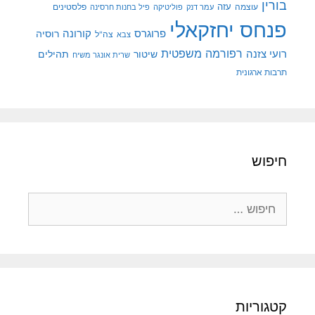
בורין
עוצמה
עזה
פלסטינים
עמר דנק
פוליטיקה
פיל בחנות חרסינה
פנחס יחזקאלי
קורונה
פרוגרס
רוסיה
צה"ל
צבא
רפורמה משפטית
רועי צזנה
שיטור
תהילים
שרית אונגר משיח
תרבות ארגונית
חיפוש
חיפוש:
קטגוריות