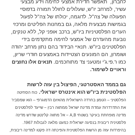
לחברון, תאפשר חדירת אמצעי לחימה וידע מבצעי
עשיר, למרחב יו"ש, שעלולים לחולל תמורה בדפוסיי
הפעולה של צה"ל. לדוגמה, יכולתו של צה"ל לפעול
בגמישות מבצעית מלאה, גם במחנות הפליטים ומרכזי
הערים הפלסטיניות ביו"ש, ברכב אופני קל, ללא טנקים,
נובעת מהעדרם של אמצעי לחימה מתקדמים בידי
הפלסטינים ביו"ש. תנאיי הבידוד בהם נתון מרחב יהודה
ושומרון, הם המונעים הצטיידות באמצעים חודרי שריון,
כמו ר.פי.ג'י ומטעני צד מתוחכמים.
תנאים אלו נחוצים
וראויים לשימור.
גם בממד האסטרטגי, הפיצול בין עזה לרשות
הפלסטינית ביו"ש הוא אינטרס ישראלי.
כוח הסחיטה
שמסביר
הפלסטיני – הטמון בחרדה הישראלית מהאיום הדמוגרפי – הוא
את התדרדרות עמדת מדינת ישראל ממתווה רבין – שייעד לפלסטינים
מדינה מופחתת בעיקר בשטחי A,B – אל מתווה קלינטון שדרש מדינה
פלסטינית ריבונית בנסיגה ישראלית כמעט מלאה לגבולות 1967.
בהיפרדות עזה מן הרשות הפלסטינית והפיכתה דה פקטו למדינה ריבונית,