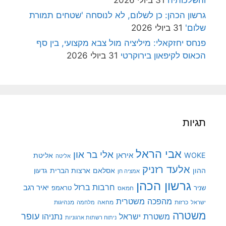
גרשון הכהן: כן לשלום, לא לנוסחה 'שטחים תמורת
שלום'
31 ביולי 2026
פנחס יחזקאלי: מיליציה מול צבא מקצועי, בין סף
הכאוס לקיפאון בירוקרטי
31 ביולי 2026
תגיות
אבי הראל
אלי בר און
איראן
WOKE
אליטת
אליטה
אלעד רזניק
ההון
אסלאם
ארצות הברית
גדעון
אמציה חן
גרשון הכהן
חרבות ברזל
יאיר רגב
שניר
טראמפ
חמאס
מהפכה משטרית
מנהיגות
ישראל
כרזות
מחאה
מלחמה
משטרה
עופר
משטרת ישראל
נתניהו
ניתוח רשתות ארגוניות