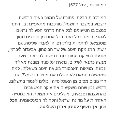
המחודשת, עמ' 527).
המורכבות הבלתי פתורה של המצב בעזה הודגשה
השבוע במשבר החשמל. מורכבות מתאפיינת בין היתר
במצב בו הטיעונים לכל אחת מדרכי הפעולה נראים
לגמרי נכונים ובכל זאת, בכל אחת מן הדרכים טמון
פוטנציאל להתהוות בלתי רצויה ולאבדן שליטה. גם
גישתו המנומקת היטב של שר הביטחון, אביגדור ליברמן,
מודעת למצוקת המורכבות. דרישתו לפירוז הרצועה
מנשק כתנאי לשיקום, נראית על פניה מובנת מאליה
ונכונה. מציאות האבסורד בוטאה היטב בשאלתו: למה
שממשלת חמאס לא תשלם את מחיר החשמל? הם
הרי גובים מסים מן האוכלוסייה ויכולים לעמוד בתשלום.
הדגיש נכון שהם משקיעים את עיקר המשאבים
בהתעצמות צבאית, ומשליכים את מצוקת האוכלוסייה
האזרחית על מדינת ישראל והקהילה הבינלאומית.
הכל
נכון, אך חשוף לסיכון אבדן השליטה.