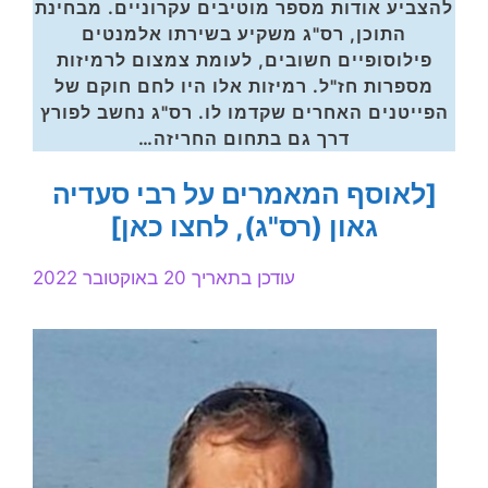
להצביע אודות מספר מוטיבים עקרוניים. מבחינת
התוכן, רס"ג משקיע בשירתו אלמנטים
פילוסופיים חשובים, לעומת צמצום לרמיזות
מספרות חז"ל. רמיזות אלו היו לחם חוקם של
הפייטנים האחרים שקדמו לו. רס"ג נחשב לפורץ
דרך גם בתחום החריזה…
[לאוסף המאמרים על רבי סעדיה
גאון (רס"ג), לחצו כאן]
עודכן בתאריך 20 באוקטובר 2022