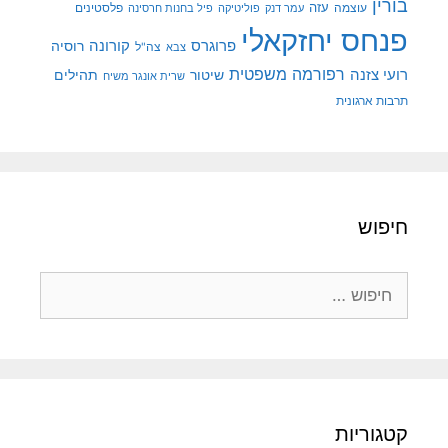
בורין
עוצמה
עזה
פלסטינים
עמר דנק
פוליטיקה
פיל בחנות חרסינה
פנחס יחזקאלי
קורונה
פרוגרס
רוסיה
צה"ל
צבא
רפורמה משפטית
רועי צזנה
שיטור
תהילים
שרית אונגר משיח
תרבות ארגונית
חיפוש
חיפוש:
קטגוריות