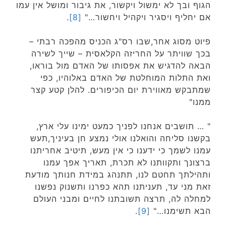
הגוף ובך לא ימשול ויקשור, את גיבור ומושל אין עמו
אם יחליף ויסגיר ויקהיל ויחשור…"
[8]
.
פיוט מסוג אחר,שבו רס"ג הכניס מהפכה רבתי –
בכך שוויתר על החריזה הקלאסית – שייך לשירה
הבאה להדגיש את אפסותו של האדם מול בוראו,
ואת התלות המוחלטת של האדם באלוהיו, כפי
שמתבקש מאווירת יום הכיפורים. להלן קטע קצר
ממנו"
" … תושבים אנחנו לפניך כמעט ימינו עלי ארץ,
בקשנו סליחה והואלנו אולי נמצע חן בעיניך,תעש
עמנו לשמך כי ידענו כי אין מעש, תיטיב אחריתנו
ברצונך ותקוותנו לא תכרת, תאריך אפך עמנו
ותהילתך תחטם לנו, תתנהג במידת חנותך מודעת
זאת מני עד, תעניתנו תהא כפרנו ותשנוק נפשנו
למחלה לה, תרצה תשובתנו לחיים ומבני העולם
הבא תשימנו…"
[9]
.