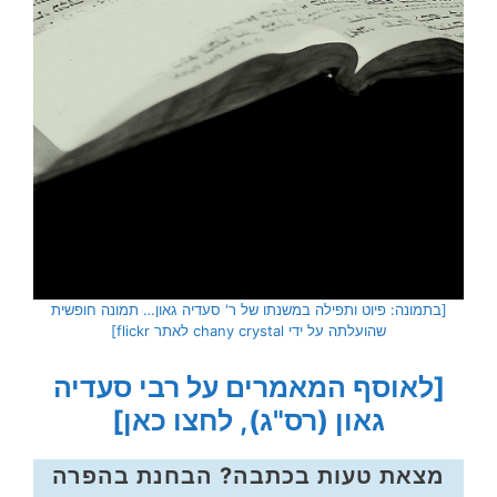
[בתמונה: פיוט ותפילה במשנתו של ר' סעדיה גאון… תמונה חופשית
שהועלתה על ידי chany crystal לאתר flickr]
[לאוסף המאמרים על רבי סעדיה
גאון (רס"ג), לחצו כאן]
מצאת טעות בכתבה? הבחנת בהפרה