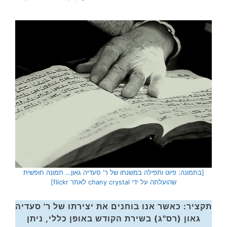
[בתמונה: פיוט ותפילה במשנתו של ר' סעדיה גאון… תמונה חופשית
שהועלתה על ידי chany crystal לאתר flickr]
תקציר: כאשר אנו בוחנים את יצירתו של ר' סעדיה
גאון (רס"ג) בשירת הקודש באופן כללי, ניתן