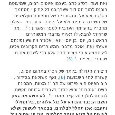
זאת ועוד. רס"ג כתב בעצמו פיוטים רבים, שמיעוטם
הוכנס לתוך הסידור שערך.כמודל לחיקוי הסתמך
רס"ג דווקא על המשוררים של התקופה הקלאסית
של השירה הדתית, ולא על פייטני הדור, כפי שעולה
מדבריו בהקדמה הערבית לספר האגרון : "… ומה
שראיתי להביא לו ראיות מדברי המשוררים
הראשונים, יוסי בן יוסי וינאי ואלעזר ויהושע ופינחס,
עשיתי זאת. אולם מדברי המשוררים הקרובים אלינו,
לא תמצא אותי מזכיר דבר אלא כדי לשבח את מי
שדבריו רצויים…"
[5]
.
היצירה הגדולה ביותר של רס"ג,בתחום הפיוט,
קשורה לחג השבועות
[6]
, ואף משוקעת בסידורו.
רוב הפיוט הוא פירוט של תרי"ג מצוות, המכונה
בשם "אזהרות",והוא כתוב בעברית גבוהה הקשה
להבנה.להלן קטע קצר ממנו : "…
לא תשא את גאון
השם הנכבד והנורא על כול אלוהים, בל תחללו
ותקבנו אכן תחלל לבלהים, בבטאך לעשות ושלא
לעשות אל תניא אומר כמלהים, אני פי שמור ועל