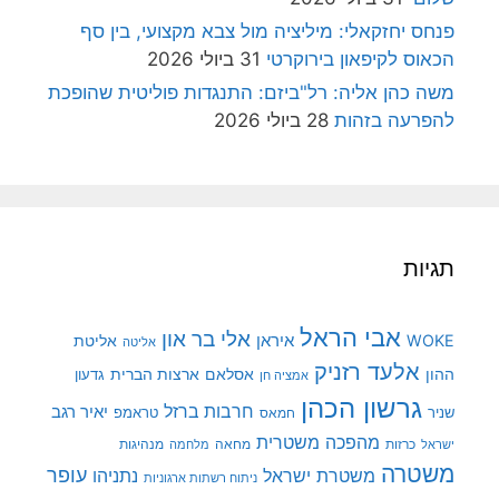
פנחס יחזקאלי: מיליציה מול צבא מקצועי, בין סף
הכאוס לקיפאון בירוקרטי
31 ביולי 2026
משה כהן אליה: רל"ביזם: התנגדות פוליטית שהופכת
להפרעה בזהות
28 ביולי 2026
תגיות
אבי הראל
אלי בר און
איראן
WOKE
אליטת
אליטה
אלעד רזניק
ההון
אסלאם
ארצות הברית
גדעון
אמציה חן
גרשון הכהן
חרבות ברזל
יאיר רגב
שניר
טראמפ
חמאס
מהפכה משטרית
מנהיגות
ישראל
כרזות
מחאה
מלחמה
משטרה
עופר
משטרת ישראל
נתניהו
ניתוח רשתות ארגוניות