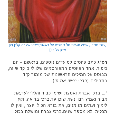
[ציורי תנ"ך / אישה נושאת סל ביכורים על ראשה/ציירה: אהובה קליין (c)
שמן על בד]
רס"ג
כתב פיוטים למועדים נוספים,ובראשם – יום
כיפור. אחד הפיוטים המפורסמים שלו,ליום קדוש זה,
מבוסס על המילים הראשונות של מזמור ק"ד
בתהילים (
ברכי נפשי את ה'
).
"… ברכי אברת ואמצת ושימי כבוד והללי לעד,את
אביר ואמיץ רם ונשא שוכן עד.ברכי ברואה, וקץ
לימיך ועתים מזומנים, את בורא הכול ויוצרו, ואין לו
תכלית ולא מספר שנים.ברכי גברת ומושלת בכול