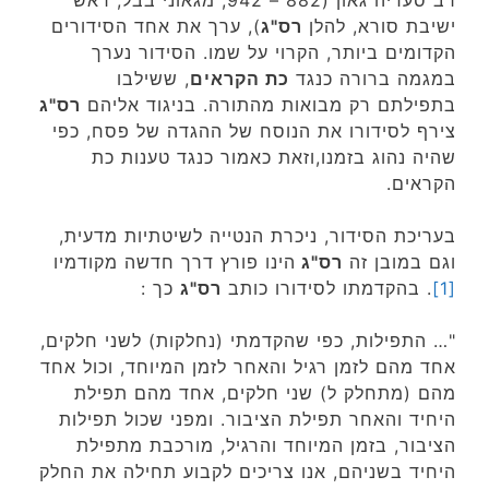
ישיבת סורא, להלן
רס"ג
), ערך את אחד הסידורים
הקדומים ביותר, הקרוי על שמו. הסידור נערך
במגמה ברורה כנגד
כת הקראים
, ששילבו
בתפילתם רק מבואות מהתורה. בניגוד אליהם
רס"ג
צירף לסידורו את הנוסח של ההגדה של פסח, כפי
שהיה נהוג בזמנו,וזאת כאמור כנגד טענות כת
הקראים.
בעריכת הסידור, ניכרת הנטייה לשיטתיות מדעית,
וגם במובן זה
רס"ג
הינו פורץ דרך חדשה מקודמיו
[1]
. בהקדמתו לסידורו כותב
רס"ג
כך :
"… התפילות, כפי שהקדמתי (נחלקות) לשני חלקים,
אחד מהם לזמן רגיל והאחר לזמן המיוחד, וכול אחד
מהם (מתחלק ל) שני חלקים, אחד מהם תפילת
היחיד והאחר תפילת הציבור. ומפני שכול תפילות
הציבור, בזמן המיוחד והרגיל, מורכבת מתפילת
היחיד בשניהם, אנו צריכים לקבוע תחילה את החלק