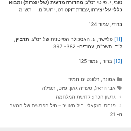
טובי, י. פיוטי רס"ג;
מהדורה מדעית (של יוצרות) ומבוא
כללי על יצירתו
,עבודת דוקטורט, ירושלים, תש"מ
ברודי, עמוד 124
[11]
פליישר, ע. האסכולה הפייטנית של רס"ג,
תרביץ
,
ל"ד, תשכ"ה, עמודים- 382- 397
[12]
ברודי, עמוד 125
קטגוריות
אמונה
,
רלוונטיים תמיד
תגיות
אבי הראל
,
סעדיה גאון
,
פיוט
,
תפילה
גרשון הכהן: קדושת המלחמה
פנחס יחזקאלי: חיל האוויר – חיל הפרשים של המאה
ה- 21