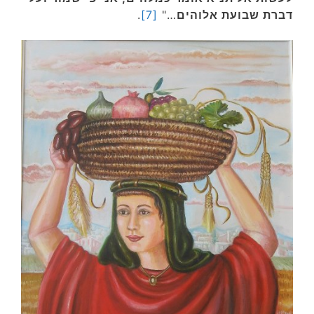
דברת שבועת אלוהים
…"
[7]
.