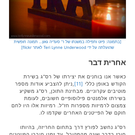
[בתמונה: פיוט ותפילה במשנתו של ר' סעדיה גאון… תמונה חופשית
שהועלתה על ידי Teri Lynne Underwood לאתר flickr]
אחרית דבר
כאשר אנו בוחנים את יצירתו של רס"ג בשירת
הקודש באופן כללי
[11]
,ניתן להצביע אודות מספר
מוטיבים עקרוניים. מבחינת התוכן, רס"ג משקיע
בשירתו אלמנטים פילוסופיים חשובים, לעומת
צמצום לרמיזות מספרות חז"ל. רמיזות אלו היו לחם
חוקם של הפייטנים האחרים שקדמו לו.
רס"ג נחשב לפורץ דרך בתחום החריזה, בהיותו
חורז בדרך שונה מהמקובל. עד זמנו חיברו הפייטנים