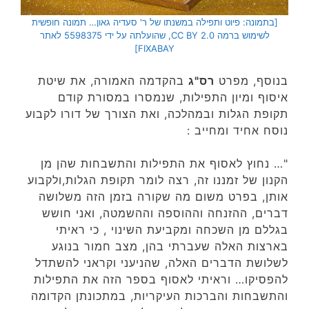
[בתמונה: פיוט ותפילה במשנתו של ר' סעדיה גאון… תמונה חופשית
לשימוש ברמה CC BY 2.0, שהועלתה על ידי 5598375 לאתר
FIXABAY]
בנוסף, מפרט
רס"ג
בהקדמה האמורה, את שיטת
איסוף ומיון התפילות, שנמסרו במסורת קודם
תקופת הגלות ובמהלכה, ואת הצורך של דורו לקבוע
נוסח אחיד ומחייב :
"… נחוץ לאסוף את התפילות והתשבחות שהן מן
הקנון של זמננו זה, רצה לומר תקופת הגלות,ולקבוע
אותן, בפרט משום מה שקורה בזמן הזה משלושה
דברים, ההזנחה וההוספה וההשמטה, ואני חושש
בגללם מן השכחה ומקביעת השינוי , כי ראיתי
בארצות האלה שעברתי בהן, מצב חמור בנוגע
לשלושת הדברים האלה, שהניעני וקראני להשתדל
להפסיקו… וראיתי לאסוף בספר הזה את התפילות
והתשבחות והברכות העיקריות, במתכונתן הקדומה