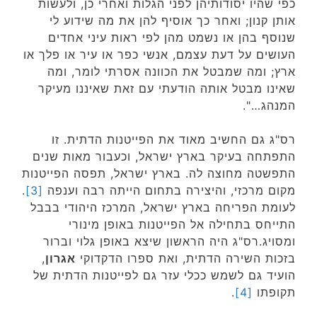
כפי שהיו יסודותיהן לפני הגלות ואחרי כן, ולעשות
אותן קנון; ואחר כך אוסיף להן את מה שידוע לי
שנוסף בהן או נשמט מהן לפי ראות עיני אחדים
העושים על דעת עצמם, אנשי כפר או עיר או פלך או
ארץ; ומה שמבטל את הכוונה אסרתי לומר, ומה
שאינו מבטל אותה הודעתי עם זאת שאיננו מעיקר
המנהג…".
רס"ג גם החשיב מאוד את הפייטנות הדתית. זו
התפתחה בעיקר בארץ ישראל, וכעבור מאות שנים
התפשטה מחוצה לה. בארץ ישראל, תפסה הפייטנות
מקום מרכזי, והיצירה בתחום הייתה רבה וענפה
[3]
.
לעומת הפריחה בארץ ישראל, המרכז היהודי בבבל
התייחס בתחילה אל הפייטנות באופן מינורי
ומסויג.רס"ג היה הראשון שיצא באופן גלוי וברור
בזכות השירה הדתית, ואת ספרו הדקדוקי
אגרון
,
הועיד גם לשמש ככלי עזר גם לפייטנות הדתית של
תקופתו
[4]
.