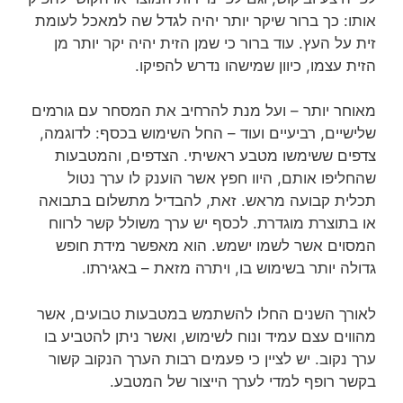
אותו: כך ברור שיקר יותר יהיה לגדל שה למאכל לעומת
זית על העץ. עוד ברור כי שמן הזית יהיה יקר יותר מן
הזית עצמו, כיוון שמישהו נדרש להפיקו.
מאוחר יותר – ועל מנת להרחיב את המסחר עם גורמים
שלישיים, רביעיים ועוד – החל השימוש בכסף: לדוגמה,
צדפים ששימשו מטבע ראשיתי. הצדפים, והמטבעות
שהחליפו אותם, היוו חפץ אשר הוענק לו ערך נטול
תכלית קבועה מראש. זאת, להבדיל מתשלום בתבואה
או בתוצרת מוגדרת. לכסף יש ערך משולל קשר לרווח
המסוים אשר לשמו ישמש. הוא מאפשר מידת חופש
גדולה יותר בשימוש בו, ויתרה מזאת – באגירתו.
לאורך השנים החלו להשתמש במטבעות טבועים, אשר
מהווים עצם עמיד ונוח לשימוש, ואשר ניתן להטביע בו
ערך נקוב. יש לציין כי פעמים רבות הערך הנקוב קשור
בקשר רופף למדי לערך הייצור של המטבע.