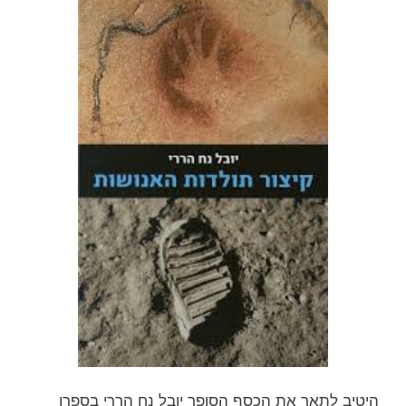
היטיב לתאר את הכסף הסופר יובל נח הררי בספרו