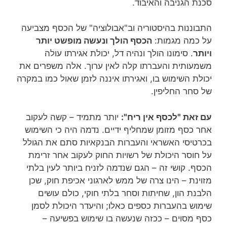
סכנת הגניבה והאיבוד.
התבוננות בהיסטוריה וב"אבולוציה" של הכסף מצביעה
על כמה מגמות:
הכסף הולך ונעשה מופשט יותר
ויותר
. סימונו הולך ונהיה דל, יכולת אגירתו עולה
משמעותית והעברתו קלה לאין ערוך. אלה משפרים את
יכולת השימוש בו, ואגירתו איננה לזמן שאול כמו במקרה
של סחר החליפין.
עם זאת "לכסף אין ריח":
יותר מתמיד – קשה לעקוב
אחר כסף מזומן שמחליף ידיים. נדמה היה כי השימוש
בכרטיסי האשראי והעברות הבנקאיות סתם את הגולל
על חוסר היכולת של רשויות החוק לעקוב אחר זרימת
הכסף. קושי זה – הגם שנדמה לזניח ביותר לעין בלתי
מזוינת – הינו צרה של ממש לארגוני אכיפת חוק, שכן
הלבנת הון, שחיתות וסחר בלתי חוקי, כולם עושים
שימוש בהעברות כספים כאלו; והיעדר היכולת לסמן
כסף מסוים – ככזה שנעשה בו שימוש בפשיעה –