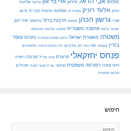
אבי הראל
אלי בר און
איראן
WOKE
אליטת
אליטה
אלעד רזניק
ההון
אסלאם
ארצות הברית
גדעון
אמציה חן
גרשון הכהן
חרבות ברזל
יאיר רגב
שניר
טראמפ
חמאס
מהפכה משטרית
מנהיגות
ישראל
כרזות
מחאה
מלחמה
משטרה
עופר
משטרת ישראל
נתניהו
ניתוח רשתות ארגוניות
בורין
עוצמה
עזה
פלסטינים
עמר דנק
פוליטיקה
פיל בחנות חרסינה
פנחס יחזקאלי
קורונה
פרוגרס
רוסיה
צה"ל
צבא
רפורמה משפטית
רועי צזנה
שיטור
תהילים
שרית אונגר משיח
תרבות ארגונית
חיפוש
חיפוש: