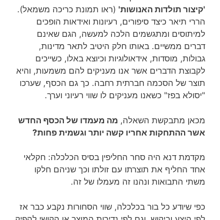
'קיצור תולדות האנושות'
(ראו תמונת כריכה משמאל).
הררי תיאר כיצד סיפורים, רעיונות ואידאות הופכים
למיתוסים ומתגשמים הלכה למעשה, הגם שאינם
דברים ממשיים. באותו חלק היטיב לתאר מדינות,
גבולות, מוסדות, אידאולוגיות וכיוצא באלו, כשייכים
לקבוצת הדברים אשר אנו מעניקים להם משמעות, והיא
תוצר של הסכמה חברתית רחבה. כך גם הכסף, שערכו
"יסולא בפז" כשאנו מעניקים לו שווי רעיוני וערך.
מכאן מתבקשת השאלה,
מה מעמדו של הכסף החדש
אשר ההתחקות אחריו קשה יותר וגשמית פחות?
מקדמת דנא היה סחר החליפין בסיס הכלכלה: חקלאי
אחד החליף את תוצרתו עם זולתו וכך שניהם חלקו
משתי התבואות ונהנו זה מעמלו של זה.
כפי שיודע כל בור בכלכלה, שווי הסחורות נקבע כבר אז
לפי היצע וביקוש, וגם לפי נדירות המוצר או הקושי להפיק