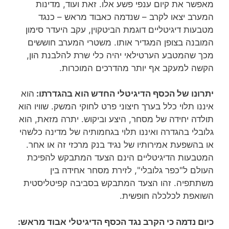
מאפשר את קיום ענפי פשע אלו. זאת ועוד, מדינות
המערב יצאו לקרב – שנדמה כאבוד מראש – כנגד
מטבעות דיגיטליים דוגמת הביטקוין, עקב היעדר סימון
המובנה בצופן המגדיר אותו. משטרי המערב חוששים
מכך שהמטבע הערטילאי יהיה כלי שרת להלבנת הון,
הקשה למעקב אף יותר מהדרכים המוכרות.
יתרונו של הכסף הדיגיטלי החדש הוא בהגדרתו:
הוא
איננו תלוי כלל בערך חיצוני פרט לחוקי המשק. שוויו הוא
תולדה יחידה של מסחר, היצע וביקוש. יתרה מזאת, הוא
גלובלי בהגדרה ואיננו תלוי בגחמותיה של מדינה כלשהי
או בהשפעת אמירותיו של נגיד בנק מרכזי זה או אחר.
המטבעות הדיגיטליים הינם הצעד המתבקש להפיכת
העולם ל"כפר גלובלי", לזירת מסחר אחידה בין
משתתפיה. זהו הצעד המתבקש בסביבה קפיטליסטית
השואפת לכלכלה חופשית.
כיום נדמה כי הקרב נגד הכסף הדיגיטלי אבוד מראש: