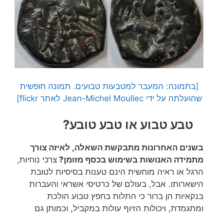
[בתמונה: המעבר למטבעות טבועים. תמונה חופשית
שהועלתה על ידי Jean-Michel Moullec לאתר flickr]
טבע טבוע או טבע טובע?
בשנים האחרונות מתבקשת השאלה, לאיזה צורך
מתמידה האנושות בשימוש בכסף מזומן?
צרכי נוחיות,
הרגל או ראיה מוחשית הינם טענות בסיסיות לטובת
הישארותו. אבל, בעולם של כרטיסי אשראי והעברות
בנקאיות הן ברור כי התלות בחפץ טבוע הולכת
ומתגמדת, ויכולות הזיוף עולות במקביל, וכמותן גם