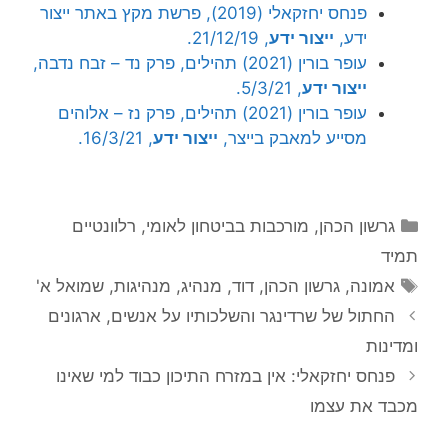
פנחס יחזקאלי (2019), פרשת מקץ באתר ייצור
ידע,
ייצור ידע
, 21/12/19.
עופר בורין (2021) תהילים, פרק נד – זבח נדבה,
ייצור ידע
, 5/3/21.
עופר בורין (2021) תהילים, פרק נז – אלוהים
מסייע למאבק בייצר,
ייצור ידע
, 16/3/21.
קטגוריות
גרשון הכהן
,
מורכבות בביטחון לאומי
,
רלוונטיים
תמיד
תגיות
אמונה
,
גרשון הכהן
,
דוד
,
מנהיג
,
מנהיגות
,
שמואל א'
החתול של שרדינגר והשלכותיו על אנשים, ארגונים
ומדינות
פנחס יחזקאלי: אין במזרח התיכון כבוד למי שאינו
מכבד את עצמו