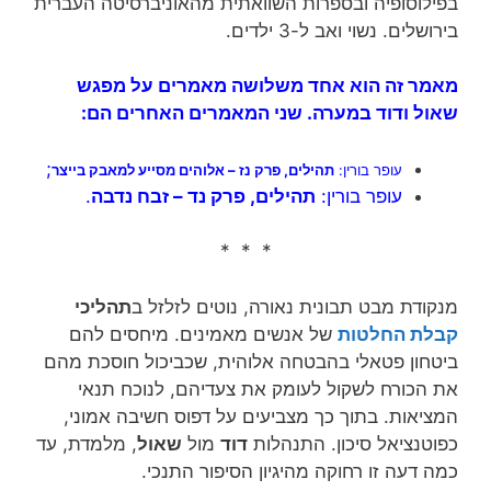
בפילוסופיה ובספרות השוואתית מהאוניברסיטה העברית
בירושלים. נשוי ואב ל-3 ילדים.
מאמר זה הוא אחד משלושה מאמרים על מפגש
שאול ודוד במערה. שני המאמרים האחרים הם:
;
עופר בורין:
תהילים, פרק נז – אלוהים מסייע למאבק בייצר
עופר בורין:
תהילים, פרק נד – זבח נדבה
.
* * *
מנקודת מבט תבונית נאורה, נוטים לזלזל ב
תהליכי
קבלת החלטות
של אנשים מאמינים. מיחסים להם
ביטחון פטאלי בהבטחה אלוהית, שכביכול חוסכת מהם
את הכורח לשקול לעומק את צעדיהם, לנוכח תנאי
המציאות. בתוך כך מצביעים על דפוס חשיבה אמוני,
כפוטנציאל סיכון. התנהלות
דוד
מול
שאול
, מלמדת, עד
כמה דעה זו רחוקה מהיגיון הסיפור התנכי.