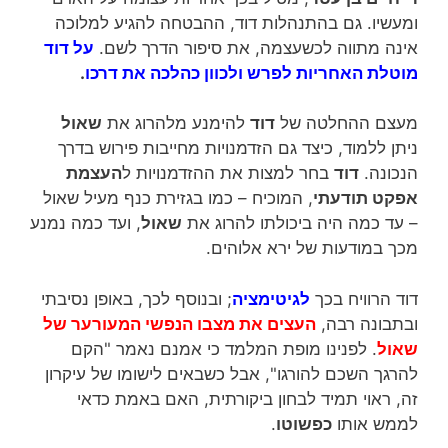
ומעשיו. גם בהתנהלות דוד, ההבטחה להגיע למלוכה
אינה מתווה לכשעצמה, את סיפור הדרך לשם.
על דוד
מוטלת האחריות לפרש ולכוון כהלכה את דרכו
.
מעצם ההחלטה של
דוד
להימנע מלהרוג את
שאול
ניתן ללמוד, כיצד גם הזדמנויות מחייבות פירוש בדרך
הנכונה.
דוד
בחר למצות את ההזדמנויות ל
העצמת
אפקט תודעתי
, המוכיח – כמו בגזירת כנף מעיל שאול
– עד כמה היה ביכולתו להרוג את
שאול
, ועד כמה נמנע
מכך במודעות של ירא אלוהים.
דוד הרוויח בכך
לגיטימציה
; ובנוסף לכך, באופן נסיבתי
ובתבונה רבה,
העצים את מצבו הנפשי המעורער של
שאול
. לפנינו מופת המלמד כי אמנם נאמר "הקם
להרגך השכם להורגו", אבל כשבאים לישומו של עיקרון
זה, ראוי תמיד לבחון ביקורתית, האם באמת כדאי
לממש אותו
כפשוטו
.