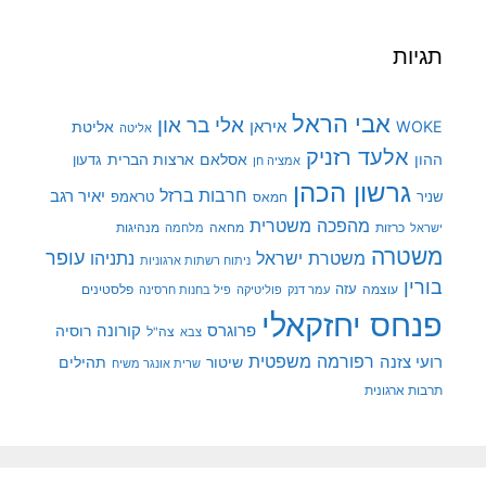
תגיות
אבי הראל
אלי בר און
איראן
WOKE
אליטת
אליטה
אלעד רזניק
ההון
אסלאם
ארצות הברית
גדעון
אמציה חן
גרשון הכהן
חרבות ברזל
יאיר רגב
שניר
טראמפ
חמאס
מהפכה משטרית
מנהיגות
ישראל
כרזות
מחאה
מלחמה
משטרה
עופר
משטרת ישראל
נתניהו
ניתוח רשתות ארגוניות
בורין
עוצמה
עזה
פלסטינים
עמר דנק
פוליטיקה
פיל בחנות חרסינה
פנחס יחזקאלי
קורונה
פרוגרס
רוסיה
צה"ל
צבא
רפורמה משפטית
רועי צזנה
שיטור
תהילים
שרית אונגר משיח
תרבות ארגונית