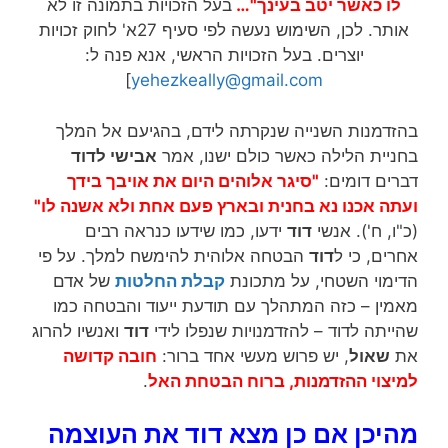
לו כאשר יטב בעינך"…
בעל הזכויות בתמונה זו לא
אותר. לכן, השימוש נעשה לפי סעיף 27א' לחוק זכויות
יוצרים. בעל הזכויות הראשי, אנא פנה ל:
]
yehezkeally@gmail.com
בהזדמנות השנייה שנקרתה לידם, בהגיעם אל המלך
בחניית הלילה כאשר כולם ישנו, אמר
אבישי לדוד
דברים דומים:
"סיגר אלוהים היום את אויבך בידך
ועתה אכנו נא בחנית ובארץ פעם אחת ולא אשנה לו"
(כ"ו, ח'). אנשי
דוד
ידעו, כמו שידעו כנראה רבים
אחרים, כי ל
דוד
הבטחה אלוהית להימשח למלך. על פי
הדימוי השטחי, על מתכונת
קבלת החלטות
של אדם
מאמין – כזה המתהלך עם תודעת ייעוד והבטחה כמו
שהייתה לדוד – להזדמנויות שנפלו לידי
דוד
ואנשיו להרוג
את
שאול
, יש פרוש מעשי אחד ברור:
חובה קדושה
למיצוי ההזדמנות, ברוח הבטחת האל
.
מהיכן אם כן מצא דוד את העוצמה