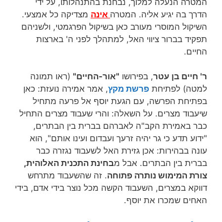
המטרה הנעלה למלוך, נבחנת בהתנהלותו, על ידי
הדרך בה יגיע אליה. המטרה
אינה
מצדיקה כל אמצעי.
השיקול המוסרי מעורב כאן בשיקול הפרגמטי, ולשניהם
תפקיד בברור ציווי האל, למתהלך לפני ה' בארצות
החיים.
ר' חיים בן עטר
, בפירושו
"אור-החיים"
(ראו תמונה
למטה) לפתיחת
פרשת מקץ
, אמר אמירה נועזת: כאן
בפתיחת הפרשה, עם הגעת יוסף אל פרעה מתחיל
שיעבוד מצרים. על השאלה: והרי שעבוד מצרים התחיל
כבר באמירת הקב"ה לאברהם בברית בין הבתרים,
"ידוע תדע כי גר יהיה זרעך ועבדום ועינו אותם", הוא
עונה בבהירות: אכן גזירת האל לשעבוד נגזרה כבר
בברית בין הבתרים. אבל מ
בחינת התכנית האלוהית,
צורת המימוש נותרה פתוחה
. זה שהשעבוד מתרחש
דווקא במצרים, השעבוד הקשה מכל נוצר בידי אדם, בידי
האחים שמכרו את יוסף.