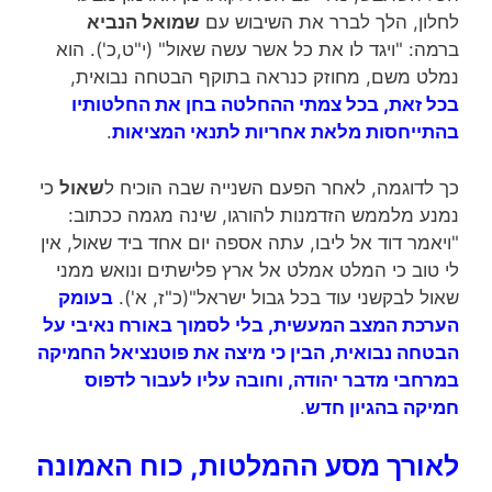
לחלון, הלך לברר את השיבוש עם
שמואל הנביא
ברמה: "ויגד לו את כל אשר עשה שאול" (י"ט,כ'). הוא
נמלט משם, מחוזק כנראה בתוקף הבטחה נבואית,
בכל זאת, בכל צמתי ההחלטה בחן את החלטותיו
בהתייחסות מלאת אחריות לתנאי המציאות
.
כך לדוגמה, לאחר הפעם השנייה שבה הוכיח ל
שאול
כי
נמנע מלממש הזדמנות להורגו, שינה מגמה ככתוב:
"ויאמר דוד אל ליבו, עתה אספה יום אחד ביד שאול, אין
לי טוב כי המלט אמלט אל ארץ פלישתים ונואש ממני
שאול לבקשני עוד בכל גבול ישראל"(כ"ז, א').
בעומק
הערכת המצב המעשית, בלי לסמוך באורח נאיבי על
הבטחה נבואית, הבין כי מיצה את פוטנציאל החמיקה
במרחבי מדבר יהודה, וחובה עליו לעבור לדפוס
חמיקה בהגיון חדש
.
לאורך מסע ההמלטות, כוח האמונה