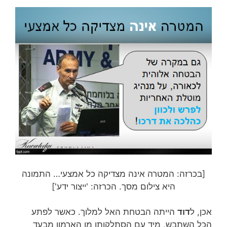
[בכרזה: המטרה אינה מצדיקה כל אמצעי… התמונה
היא צילום מסך. הכרזה: 'ייצור ידע']
אכן, ל
דוד
הייתה הבטחת האל למלוך. כאשר לפתע
הכל השתבש, מיד עם הסתלקותו מן הארמון מבעד