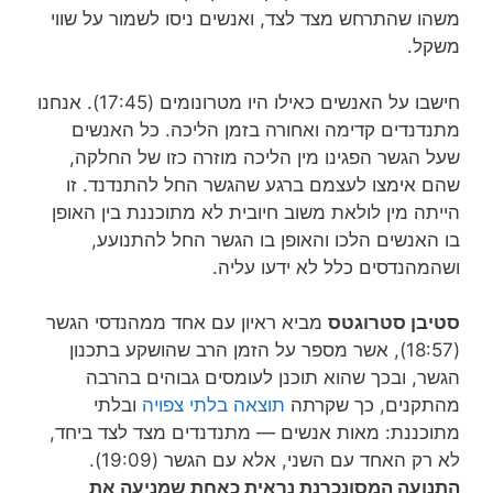
משהו שהתרחש מצד לצד, ואנשים ניסו לשמור על שווי
משקל.
חישבו על האנשים כאילו היו מטרונומים (17:45).
אנחנו
מתנדנדים קדימה ואחורה בזמן הליכה.
כל האנשים
שעל הגשר
הפגינו מין הליכה מוזרה כזו של החלקה,
שהם אימצו לעצמם ברגע שהגשר החל להתנדנד.
זו
הייתה מין לולאת משוב חיובית לא מתוכננת
בין האופן
בו האנשים הלכו והאופן בו הגשר החל להתנועע,
ושהמהנדסים כלל לא ידעו עליה.
סטיבן סטרוגטס
מביא ראיון עם אחד ממהנדסי הגשר
(18:57), אשר מספר על הזמן הרב שהושקע בתכנון
הגשר, ובכך שהוא תוכנן לעומסים גבוהים בהרבה
מהתקנים, כך שקרתה
תוצאה בלתי צפויה
ובלתי
מתוכננת:
מאות אנשים —
מתנדנדים מצד לצד ביחד,
לא רק האחד עם השני, אלא עם הגשר (19:09).
התנועה המסונכרנת נראית כאחת שמניעה את