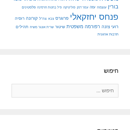
בורין
עוצמה
עזה
פלסטינים
עמר דנק
פוליטיקה
פיל בחנות חרסינה
פנחס יחזקאלי
קורונה
פרוגרס
רוסיה
צה"ל
צבא
רפורמה משפטית
רועי צזנה
שיטור
תהילים
שרית אונגר משיח
תרבות ארגונית
חיפוש
חיפוש: