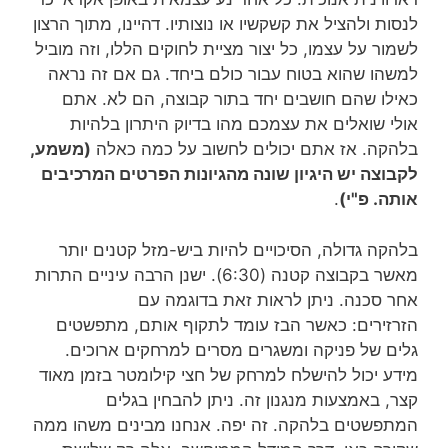
לנסות ולהציל את קשקשיו או נוצותיו.
דהיינו, מתוך הרצון
לשמור על עצמו,
כל יצור מציית לחוקים הללו,
וזה מוביל
למשהו שהוא בטוח עבור כולם ביחד.
גם אם זה נראה
כאילו שהם חושבים יחד בתור קבוצה, הם לא.
אתם
אולי שואלים את עצמכם מהו בדיוק היתרון בלהיות
בלהקה.
אז אתם יכולים לחשוב על כמה כאלה
(משמע,
לקבוצה יש היגיון שונה מהגיונות הפרטים המרכיבים
אותה. פ"י)
.
בלהקה גדולה, הסיכויים להיות ביש-מזל
קטנים יותר
מאשר בקבוצה קטנה (6:30).
ישנן הרבה עיניים התרות
אחר סכנה.
ניתן לראות זאת בדוגמה
עם
הזרזירים:
כאשר הבז עומד לתקוף אותם,
מתפשטים
גלים של פניקה
ומשגרים מסרים למרחקים ארוכים.
מידע יכול להישלח למרחק של חצי קילומטר
בזמן מאוד
קצר, באמצעות מנגנון זה.
ניתן
להבחין בגלים
המתפשטים בלהקה.
זה יפה. אנחנו מבינים משהו ממה