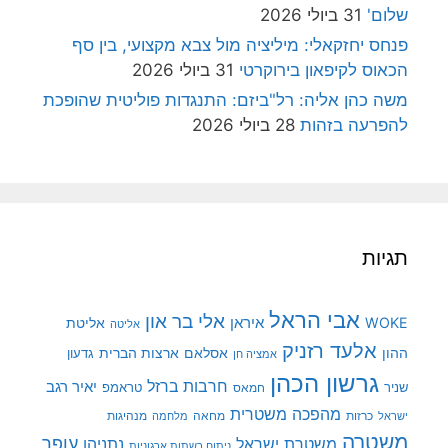
שלום'
31 ביולי 2026
פנחס יחזקאלי: מיליציה מול צבא מקצועי, בין סף
הכאוס לקיפאון בירוקרטי
31 ביולי 2026
משה כהן אליה: רל"ביזם: התנגדות פוליטית שהופכת
להפרעה בזהות
28 ביולי 2026
תגיות
אבי הראל
אלי בר און
איראן
WOKE
אליטת
אליטה
אלעד רזניק
ההון
אסלאם
ארצות הברית
גדעון
אמציה חן
גרשון הכהן
חרבות ברזל
יאיר רגב
שניר
טראמפ
חמאס
מהפכה משטרית
מנהיגות
ישראל
כרזות
מחאה
מלחמה
משטרה
עופר
משטרת ישראל
נתניהו
ניתוח רשתות ארגוניות