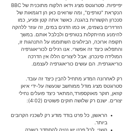
יפייפיות.
סטרוגטס מציג וידאו הלקוח
מתוכנית של BBC
הנקראת "טורפים",
ומה שרואים כאן הן דוגמאות של
סנכרון הקשורות בהגנה.
כאשר אתה קטן ופגיע, כמו
הזרזירים בשמים,
או כמו הדגים במים, זה עוזר ללהקה
להימנע מהיתקלות בטורפים ולבלבל אותם.
במשך
תקופה ארוכה, הביולוגים השתוממו על התנהגות זו,
והתפלאו כיצד זה אפשרי.
אנו רגילים לכוריאוגרפיה
המולידה סינכרון.
אבל ליצורים הללו אין הדרכה
כוריאוגרפית.
הם עושים כוריאוגרפיה לעצמם.
רק לאחרונה המדע מתחיל להבין כיצד זה עובד.
סטרוגטס מציג
מודל ממוחשב שנעשה על-ידי איאן
קוזאן, חוקר מאוקספורד,
המתאר כיצד פועלים נחילי
יצורים.
ישנם רק שלושה חוקים פשוטים (4:02):
הראשון, כל פרט בודד מודע רק לשכניו הקרובים
ביותר.
השני, לכל פרט יש נטיה להסתדר בשורה.