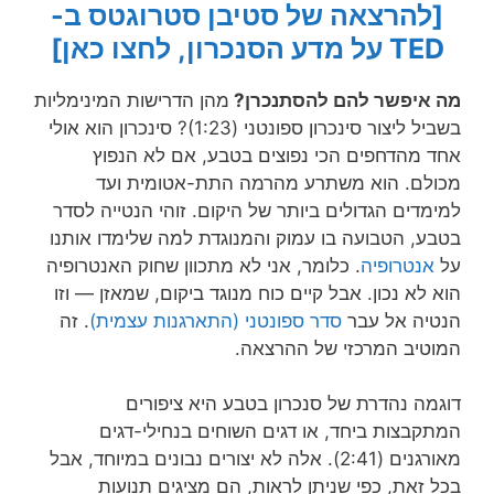
[להרצאה של סטיבן סטרוגטס ב-
TED על מדע הסנכרון, לחצו כאן]
מה איפשר להם להסתנכרן?
מהן הדרישות המינימליות
בשביל ליצור
סינכרון ספונטני (1:23)?
סינכרון הוא אולי
אחד
מהדחפים הכי נפוצים בטבע, אם לא הנפוץ
מכולם.
הוא משתרע מהרמה התת-אטומית ועד
למימדים הגדולים ביותר של היקום.
זוהי הנטייה לסדר
בטבע, הטבועה בו עמוק
והמנוגדת למה שלימדו אותנו
על
אנטרופיה
.
כלומר, אני לא מתכוון שחוק האנטרופיה
הוא לא נכון.
אבל קיים כוח מנוגד ביקום, שמאזן —
וזו
הנטיה אל עבר
סדר ספונטני (התארגנות עצמית)
. זה
המוטיב המרכזי של ההרצאה.
דוגמה נהדרת של סנכרון בטבע היא ציפורים
המתקבצות ביחד,
או דגים השוחים בנחילי-דגים
מאורגנים (2:41).
אלה לא יצורים נבונים במיוחד, אבל
בכל זאת,
כפי שניתן לראות, הם מציגים תנועות