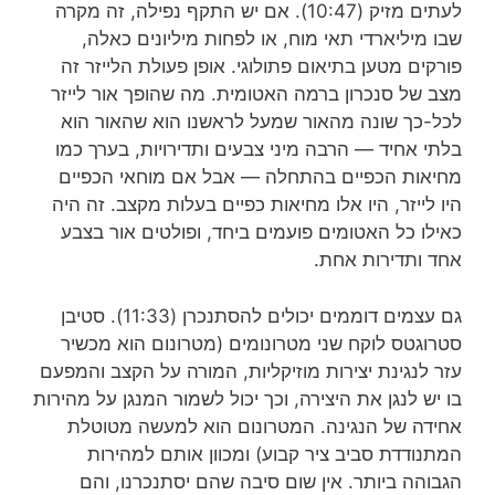
לעתים מזיק (10:47).
אם יש התקף נפילה, זה מקרה
שבו מיליארדי תאי מוח, או לפחות מיליונים כאלה,
פורקים מטען בתיאום פתולוגי.
אופן פעולת הלייזר
זה
מצב של סנכרון ברמה האטומית.
מה שהופך אור לייזר
לכל-כך שונה מהאור שמעל לראשנו
הוא שהאור הוא
בלתי אחיד —
הרבה מיני צבעים ותדירויות,
בערך כמו
מחיאות הכפיים בהתחלה —
אבל אם מוחאי הכפיים
היו לייזר, היו אלו מחיאות כפיים בעלות מקצב.
זה היה
כאילו כל האטומים פועמים ביחד,
ופולטים אור בצבע
אחד ותדירות אחת.
גם
עצמים דוממים יכולים להסתנכרן (11:33).
סטיבן
סטרוגטס לוקח שני מטרונומים (מטרונום הוא מכשיר
עזר לנגינת יצירות מוזיקליות, המורה על הקצב והמפעם
בו יש לנגן את היצירה, וכך יכול לשמור המנגן על מהירות
אחידה של הנגינה. המטרונום הוא למעשה מטוטלת
המתנודדת סביב ציר קבוע) ומכוון אותם למהירות
הגבוהה ביותר. אין שום סיבה שהם יסתנכרנו, והם