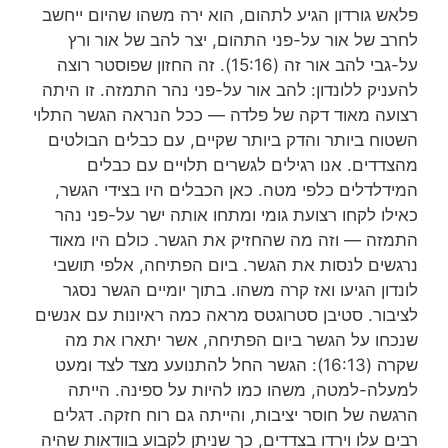
פלאש גורדון הגיע לתהום,
הוא ירה משהו שהיום ייחשב
לחרב של אור על-פני התהום, יצר להב של אור ורץ
על-גבי להב אור זה (15:16).
זה החזון שפוסטר רוצה
להעניק ללונדון:
להב אור על-פני נהר התמזה.
זו היתה
רצועה מאוד דקה של פלדה —
ככל הנראה הגשר התלוי
השטוח ביותר והדק ביותר שקיים,
עם כבלים הבולטים
מהצדדים.
אנו רגילים לגשרים תלויים עם כבלים
המידלדלים כלפי מטה.
כאן הכבלים היו בצידי הגשר,
כאילו לקחו רצועת גומי ומתחו אותה ישר על-פני נהר
התמזה —
וזה מה שהחזיק את הגשר.
כולם היו מאוד
נרגשים לנסות את הגשר.
ביום הפתיחה, אלפי תושבי
לונדון הגיעו ואז קרה משהו.
בתוך יומיים הגשר נסגר
לציבור.
סטיבן סטרוגטס מ
ראה כמה ראיונות עם אנשים
שנכחו על הגשר ביום הפתיחה,
אשר יתארו את מה
שקרה (16:13): הגשר החל
להתנועע מצד לצד ומעט
למעלה-למטה,
משהו כמו להיות על ספינה. הייתה
הרגשה של
חוסר יציבות, והייתה גם רוח חזקה. דגלים
רבים עלו וירדו בצדדים, כך שניתן לקבוע בוודאות ש
היה