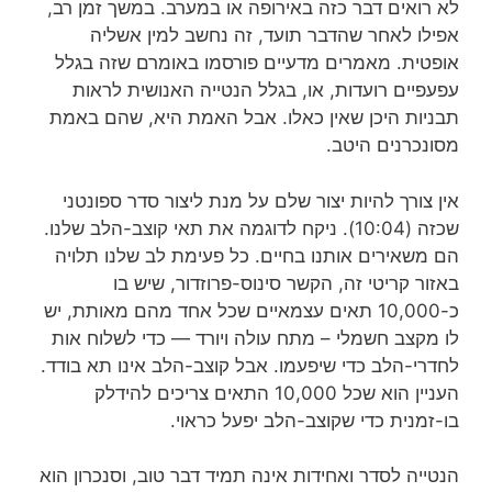
לא רואים דבר כזה באירופה או במערב.
במשך זמן רב,
אפילו לאחר שהדבר תועד,
זה נחשב למין אשליה
אופטית.
מאמרים מדעיים פורסמו באומרם שזה בגלל
עפעפיים רועדות, או, בגלל הנטייה האנושית
לראות
תבניות היכן שאין כאלו.
אבל האמת היא,
שהם באמת
מסונכרנים היטב.
אין צורך להיות יצור שלם על מנת ליצור סדר ספונטני
שכזה (10:04).
ניקח לדוגמה את תאי קוצב-הלב שלנו.
הם משאירים אותנו בחיים.
כל פעימת לב שלנו תלויה
באזור קריטי זה, הקשר סינוס-פרוזדור,
שיש בו
כ-10,000 תאים עצמאיים שכל אחד מהם מאותת,
יש
לו מקצב חשמלי – מתח עולה ויורד —
כדי לשלוח אות
לחדרי-הלב כדי שיפעמו.
אבל קוצב-הלב אינו תא בודד.
העניין הוא שכל 10,000 התאים צריכים להידלק
בו-זמנית
כדי שקוצב-הלב יפעל כראוי.
הנטייה לסדר ואחידות אינה תמיד דבר טוב, וסנכרון הוא