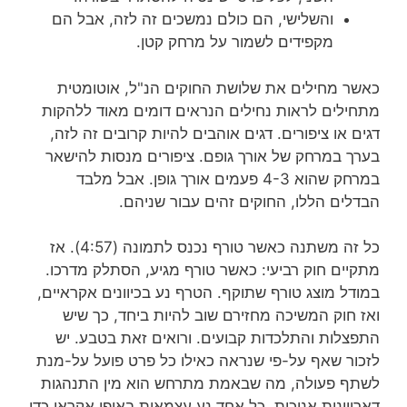
והשלישי, הם כולם נמשכים זה לזה,
אבל הם
מקפידים לשמור על מרחק קטן.
כאשר מחילים את שלושת החוקים הנ"ל,
אוטומטית
מתחילים לראות נחילים
הנראים דומים מאוד ללהקות
דגים או ציפורים.
דגים אוהבים להיות קרובים זה לזה,
בערך במרחק של אורך גופם.
ציפורים מנסות להישאר
במרחק שהוא 4-3 פעמים אורך גופן.
אבל מלבד
הבדלים הללו, החוקים זהים עבור שניהם.
כל זה משתנה כאשר טורף נכנס לתמונה (4:57).
אז
מתקיים
חוק רביעי: כאשר טורף מגיע, הסתלק מדרכו.
במודל מוצג טורף שתוקף.
הטרף נע בכיוונים אקראיים,
ואז חוק המשיכה מחזירם שוב להיות ביחד,
כך שיש
התפצלות והתלכדות קבועים.
ורואים זאת בטבע.
יש
לזכור שאף על-פי שנראה כאילו כל פרט פועל על-מנת
לשתף פעולה,
מה שבאמת מתרחש הוא מין התנהגות
דארווינית אנוכית.
כל אחד נע עצמאית באופן אקראי כדי