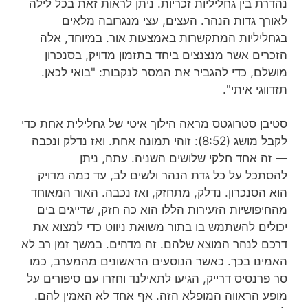
נהדרת בין גחליליות זכריות.
ניתן לראות זאת בכל לילה
לאורך גדות הנהר.
העצים, עצי מנגרובה מלאים
בגחליליות המתקשרות באמצעות אור.
במיוחד, אלה
הזכרים אשר מנצנצים ביחד בתזמון מדויק,
בסנכרון
מושלם, כדי להגביר את המסר לנקבות:
"בואי לכאן.
תזדווגי איתי".
סטיבן סטרוגטס מראה
הילוך איטי של גחלילית אחת
כדי
לקבל מושג (8:52):
זוהי תמונה אחת.
ואז נדלק ונכבה
— זה אחד חלקי שלושים השניה.
עתה, ניתן
להסתכל
על כל גדת הנהר ולשים לב, עד כמה מדויק
הוא הסנכרון.
נדלק, מתחזק, ואז נכבה.
האור המאוחד
מהחיפושיות הזעירות הללו
הוא כה חזק, שדייגים בים
יכולים להשתמש בו
בתור משואת ניווט כדי למצוא את
דרכם לנהר המוצא שלהם. זה מדהים.
במשך זמן רב לא
האמינו בכך.
כאשר הנוסעים הראשונים מהמערב, כמו
סר פרנסיס דרייק,
הגיעו לתאילנד וחזרו עם סיפורים על
מופע הראווה המופלא הזה.
אף אחד לא האמין להם.