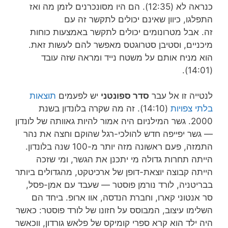
כנראה לא (12:35).
הם היו מסונכרנים לזמן מה ואז
התפלגו, כיוון שאינם
יכולים לתקשר זה עם
זה.
אבל
מטרונומים יכולים לתקשר
באמצעות כוחות
מיכניים, וסטיבן סטרוגטס מ
אפשר להם לעשות זאת.
הוא מ
ניח אותם על משטח נייד ומראה שזה עובד
(14:01).
לנטייה זו אל עבר
סדר ספונטני
יש לפעמים
תוצאות
בלתי צפויות
(14:10). זה
מה שקרה בלונדון בשנת
2000.
גשר המילניום היה אמור להיות גאוותה של לונדון
—
גשר יפייפה חדש להולכי-רגל שהוקם וחצה את נהר
התמזה,
פעם ראשונה מזה יותר מ-100 שנה בלונדון.
הייתה תחרות גדולה מי יתכנן את הגשר,
ומי שזכה
הייתה קבוצה יוצאת-דופן
של ארכיטקט, מ
הגדולים ביותר
בבריטניה, לורד נורמן פוסטר —
שעבד עם אמן-פסל,
סר אנטוני קארו,
וחברת הנדסה, אוו ארופ.
ביחד הם
השלימו עיצוב, המבוסס על חזונו של לורד פוסטר:
כאשר
היה ילד הוא קרא ספרי קומיקס של פלאש גורדון,
ווכאשר