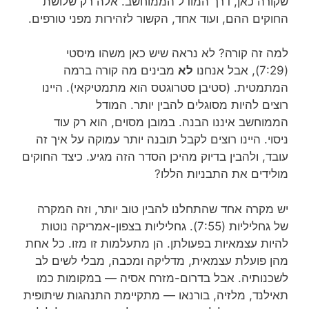
שקורה כאן,
דרך המודל הממוחשב.
אלה רק שלושת
החוקים ההם,
ועוד אחד, הקשור לזהירות מפני טורפים.
למה זה קורה?
לא נראה שיש כאן משהו מיסטי
(7:29),
אבל אנחנו
לא
מבינים מה קורה ברמה
המתמטית.
(סטיבן סטרוגטס הוא
מתמטיקאי). היינו
רוצים להיות מסוגלים להבין יותר.
ה
מודל
הממוחשב איננו הבנה.
במובן מסוים, הוא רק עוד
ניסוי.
היינו רוצים לקבל תובנה יותר עמוקה
על איך זה
עובד, ולהבין בדיוק מהיכן הסדר הזה מגיע.
כיצד החוקים
מולידים את התבניות הללו?
יש מקרה אחד שהתחלנו להבין טוב יותר,
וזה המקרה
של גחליליות (7:55).
גחליליות בצפון-אמריקה
נוטות
להיות עצמאיות בפעולתן. הן מתעלמות זו מזו.
כל אחת
מהן פועלת עצמאית, מדליקה ומכבה,
מבלי לשים לב
לשכנותיה.
אבל בדרום-מזרח אסיה — במקומות כמו
תאילנד, מלזיה, בורנאו —
מתקיימת התנהגות שיתופית