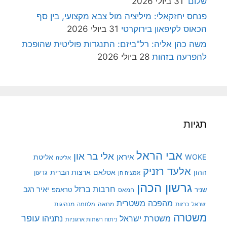
שלום'
31 ביולי 2026
פנחס יחזקאלי: מיליציה מול צבא מקצועי, בין סף
הכאוס לקיפאון בירוקרטי
31 ביולי 2026
משה כהן אליה: רל"ביזם: התנגדות פוליטית שהופכת
להפרעה בזהות
28 ביולי 2026
תגיות
אבי הראל
אלי בר און
איראן
WOKE
אליטת
אליטה
אלעד רזניק
ההון
אסלאם
ארצות הברית
גדעון
אמציה חן
גרשון הכהן
חרבות ברזל
יאיר רגב
שניר
טראמפ
חמאס
מהפכה משטרית
מנהיגות
ישראל
כרזות
מחאה
מלחמה
משטרה
עופר
משטרת ישראל
נתניהו
ניתוח רשתות ארגוניות