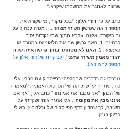
שרוצה לאתגר את מחשבתו שיקרא."
כתב על כך
דודי אלון: "
בכל מקרה, מי שקורא את
הספר רואה שגרשון משיחי מוצהר…". מגרה לכתוב על
זה ביקורת. אקנה ואקרא מתוך שתי נקודות יסוד
לבחינה: 1. האם גרשון שם את הלאומיות כמטרה או
כאמצעי. 2.
האם לא מסתתר בתוך גרשון איזה שדון
יהודי מאמין משיחי וגזעני
"
(לביקורת של דודי אלון על
הספר לחצו כאן).
נזכרתי גם בדברים שהחלפתי בפייסבוק עם חברי, אלי
כהן, שתהה על שייכותה של הסייפא האמונית למאמריו
של הכהן. "אני מכבד את אמונתו " כתב אלי, "אף אם
אינני מבין את מקומה
". אלי אתגר אותי ושקדתי על
תשובה, כך שהדיון בדף הפייסבוק של זבלדוביץ, בא לי
בדיוק בזמן…