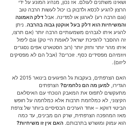
ושאינו משתנים לעולם. אז נכון, מנהיג המונע על ידי
הרצון להגיע לכסא ולדבוק בו יכול לעשות הרבה טוב
(וגם הרבה רע) לארגון או למדינה. אבל
דלק האמונה
והמשיחיות הוא דלק בעל אוקטן גבוה בהרבה
. ניתן
להגיע איתו לגבהים משמעותיים הרבה יותר (אם תרצו,
זה ההסבר להפיכת ישראל לאומת היי טק) וגם ליפול
איתו מהר יותר וחזק יותר (רוב הסטארט אפים נסגרים
ויוזמיהם מפסידים כסף. זוכרים? (אבל הם לא מפסיקים
ליזום).
האם הצרפתים, בעקבות גל הפיגועים בינואר 2015 לא
הגדירו,
למען מה הם נלחמים?
הצרפתים
מתעקשים לתפוס את המאבק הנוכחי עם האיסלאם
הקיצוני, לא כמלחמת תרבות אלא כמלחמה על חופש
הביטוי דווקא – אחד הערכים הבסיסיים ביותר של צרפת
מאז המהפכה הצרפתית, שרק הם מבינים, עד כמה
הוא עמוק ומושרש בתרבותם.
האם אין זו משיחיות?