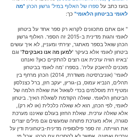
בועז כתב על
ספרו של האלוף במיל' גרשון הכהן
"מה
לאומי בביטחון הלאומי"
כך:
" אם אתם מתכוונים לקרוא רק ספר אחד על ביטחון
לאומי והגות מדינית ב-2015 זה הספר. האלוף גרשון
הכהן שואל בספר מאתגר, יצירתי ומעניין, לא איך עושים
ביטחון לאומי אלא בעיקר
'למען מה אנו נאבקים?'
וגם
'באיזו הוויה ערכית אנו רוצים להתקיים כאן? ואנחנו
מוכנים להיאבק עליה'. בספרו 'מה לאומי בביטחון
לאומי' (אוניברסיטה משודרת, 2014) הכהן מרחף בין
תהלים, הנביא עמוס, בן-גוריון, יעקב חזן, ברל כצנלסון
ומטיף דת מוסלמים בכדי לשאול את שאלת הלמה של
הביטחון הלאומי. שאלה הקודמת לשאלת האיך. ביטחון
לאומי, לפי הכהן, הוא לא שאלה כלכלית (או לא רק),
אלא שאלה ערכית. שאלת החזון בעולם שאיננו מערכת
סגורה, אלא מערכת פתוחה שמעשים וגם מילים יוצרים
את הווייתה.
זה ספר‬
פילוסופיה מדינית-ביטחונית ודין על
ערכים ואמונה. אפשר לא להסכים עם הכהן, אבל מי