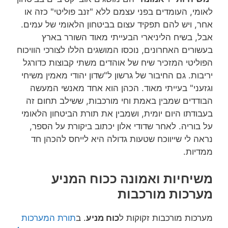
לאומי, העומדים בפני עצמם ללא "זנב פוליטי" כזה או
אחר, ויש להם תפקיד עצום בביטחון הלאומי של עמים.
אבל, בשיח הליניארי הבעייתי מאוד השורר בארץ
בעשורים האחרונים, נוכסו המושגים הללו לצורכי הוויכוח
הפוליטי המזכיר שיח של אוהדים משתי קבוצות כדורגל
יריבות. גם החיבור של גרשון ל"שדון יהודי מאמין משיחי
וגזעני" בעייתי מאוד. הכהן הוא אחד מאנשי המעשה
הבודדים שמבין באמת וחי מורכבות, ששילב תחום זה
בעבודתו היום יומית, ושמבין את תורת הביטחון הלאומי
על בוריה. לאחר שדודי אלון יכתוב ביקורת על הספר,
נראה לי שייווכח שטעות גדולה היא לייחס להכהן חד
ממדיות.
משיחיות ואמונה ככוח המניע
מערכות מורכבות
מערכות מורכבות זקוקות ל
כוח מניע
. ב
תורת המערכות