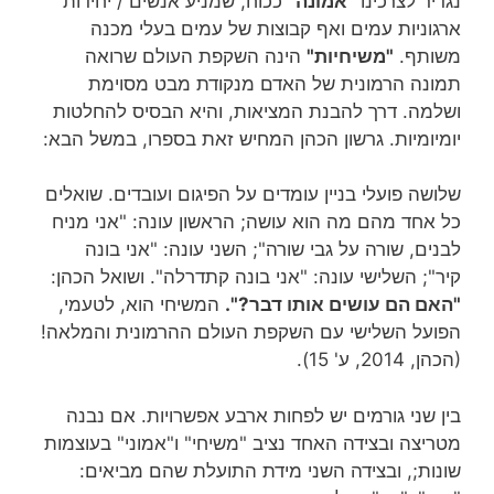
נגדיר לצרכינו
"אמונה"
ככוח, שמניע אנשים / יחידות
ארגוניות עמים ואף קבוצות של עמים בעלי מכנה
משותף.
"משיחיות"
הינה השקפת העולם שרואה
תמונה הרמונית של האדם מנקודת מבט מסוימת
ושלמה. דרך להבנת המציאות, והיא הבסיס להחלטות
יומיומיות. גרשון הכהן המחיש זאת בספרו, במשל הבא:
שלושה פועלי בניין עומדים על הפיגום ועובדים. שואלים
כל אחד מהם מה הוא עושה; הראשון עונה: "אני מניח
לבנים, שורה על גבי שורה"; השני עונה: "אני בונה
קיר"; השלישי עונה: "אני בונה קתדרלה". ושואל הכהן:
"האם הם עושים אותו דבר?".
המשיחי הוא, לטעמי,
הפועל השלישי עם השקפת העולם ההרמונית והמלאה!
(הכהן, 2014, ע' 15).
בין שני גורמים יש לפחות ארבע אפשרויות. אם נבנה
מטריצה ובצידה האחד נציב "משיחי" ו"אמוני" בעוצמות
שונות;, ובצידה השני מידת התועלת שהם מביאים: