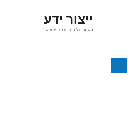
דלג
תוכן
ייצור ידע
האתר של ד"ר פנחס יחזקאלי