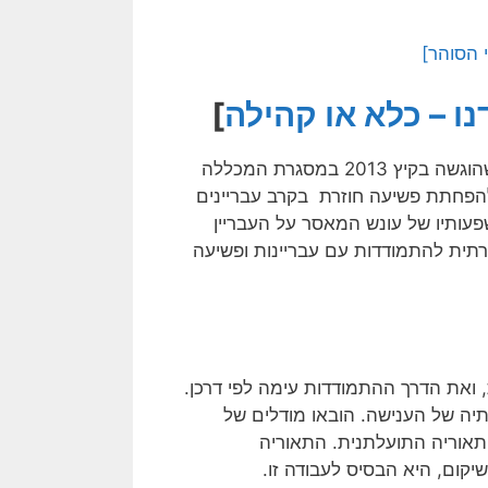
 הסוהר]
נו – כלא או קהילה
]
להלן עבודתה של גונדר משנה נילי טולדנו משרות בתי הסוהר, שהוגשה בקיץ 2013 במסגרת המכללה
להפחתת פשיעה חוזרת בקרב עבריינים
עותיו של עונש המאסר על העבריין
תית להתמודדות עם עבריינות ופשיעה
 ואת הדרך ההתמודדות עימה לפי דרכן.
יה של הענישה. הובאו מודלים של
התאוריה התועלתנית. התאוריה
קום, היא הבסיס לעבודה זו.