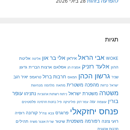
להפרעה בזהות
28 ביולי 2026
תגיות
אבי הראל
אלי בר און
איראן
WOKE
אליטת
אליטה
אלעד רזניק
ההון
אסלאם
ארצות הברית
גדעון
אמציה חן
גרשון הכהן
חרבות ברזל
יאיר רגב
שניר
טראמפ
חמאס
מהפכה משטרית
מנהיגות
ישראל
כרזות
מחאה
מלחמה
משטרה
עופר
משטרת ישראל
נתניהו
ניתוח רשתות ארגוניות
בורין
עוצמה
עזה
פלסטינים
עמר דנק
פוליטיקה
פיל בחנות חרסינה
פנחס יחזקאלי
קורונה
פרוגרס
רוסיה
צה"ל
צבא
רפורמה משפטית
רועי צזנה
שיטור
תהילים
שרית אונגר משיח
תרבות ארגונית