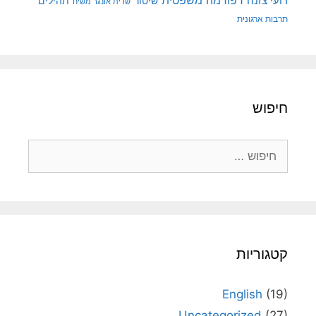
רפורמה משפטית
רועי צזנה
שיטור
תהילים
שרית אונגר משיח
תרבות ארגונית
חיפוש
חיפוש:
קטגוריות
English
(19)
Uncategorized
(27)