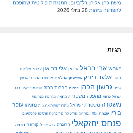
משה כהן אליה: רל"ביזם: התנגדות פוליטית שהופכת
להפרעה בזהות
28 ביולי 2026
תגיות
אבי הראל
אלי בר און
איראן
WOKE
אליטת
אליטה
אלעד רזניק
ההון
אסלאם
ארצות הברית
גדעון
אמציה חן
גרשון הכהן
חרבות ברזל
יאיר רגב
שניר
טראמפ
חמאס
מהפכה משטרית
מנהיגות
ישראל
כרזות
מחאה
מלחמה
משטרה
עופר
משטרת ישראל
נתניהו
ניתוח רשתות ארגוניות
בורין
עוצמה
עזה
פלסטינים
עמר דנק
פוליטיקה
פיל בחנות חרסינה
פנחס יחזקאלי
קורונה
פרוגרס
רוסיה
צה"ל
צבא