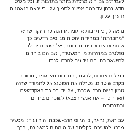
לעמיתים גם היא מרכזית ביותר בתרבות זו, וכל מגויס
חדש נבחן עד כמה אפשר לסמוך עליו כי יראה בנאמנות
זו ערך עליון.
נראה לי, כי תרבות ארגונית זו הנה כה חזקה שהיא
"מחברתת" במהירות יחסית מגויסים חדשים כך
שיטמיעו את ערכיה ותרבותה. אלו שמסרבים לכך,
נפלטים במהירות מן המשטרה, ואם הם בוחרים
להישאר בה, הם נידונים לחרם ולנידוי.
במילים אחרות, לדעתי, התרבות הארגונית, הרווחת
בקרב שוטרים, נטרלה את הפוטנציאל לתמורה שהיה
טמון בגיוס הרב-שכבתי, על-ידי הפיכת האקדמאים
(ואחר כך – את אנשי הצבא) לשוטרים ברוחם
ובתרבותם.
עם זאת, נראה, כי הגיוס הרב-שכבתי היה ועודנו מכשיר
מרכזי למשיכה ולקליטה של מומחים למשטרה, ובכך