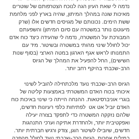
נדמה לי שאת העיון הגה לנוכח הצטרפותם של שוטרים
מאיכות שונה במהלך המיתון, שהיה בארץ לפני מלחמת
ששת הימים. נכונותם של מגויסים חדשים אלו (שרק
מיעוטם נותר במשטרה עם סיום המיתון) והשפעתם
המבורכת על המשטרה, נדמה לי שהעידה כיצד כוח אדם
יכול לחולל שינוי מהותי במשטרה ובשיטור. מיד עם
התמנותו לראש אגף הארגון במטה הארצי (בסוף שנות
השישים), החל להפעיל את המהלך של הגיוס
הרב-שכבתי בהיקף רחב יותר.
הגיוס הרב-שכבתי נועד מלכתחילה להוביל לשינוי
איכותי בכוח האדם המשטרתי באמצעות קליטה של
בוגרי אוניברסיטאות. ההנחה הייתה כי שינוי באיכות כוח
האדם יוביל אט אט לפתיחות כלפי רעיונות חדשים,
שלהם נזקקה המשטרה כדי לתפקד בצורה יעילה
ואפקטיבית יותר, ולהחדרת אתיקה וערכי התנהגות
חדשים, שיובילו לשיטור הוגן, צודק ורגיש חברתית יותר.
במילים אחרות, הגיוס הרב-שכבתי נועד לחולל מהפכה