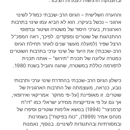
ובהעמקת הרגישות לעמדות הציבור.
וההערה השלישית – הגיוס הרב-שכבתי כמודל לשינוי
ארגוני – נכשל בעיקרו. הוא לא הביא עמו שינוי בתרבות
הארגונית, בערכי היסוד של משטרה ושיטור ובדפוסי
ההתנהגות של שוטרים ומפקדים. לפיכך, ראה המפכ"ל
הרצל שפיר (למעלה מעשר שנים לאחר תחילת הגיוס
הרב-שכבתי) את היעד של שינוי ערכי בתרבות השוטרים
כמטרה עליונה של תכנית "תירוש" – אותה תכנית
לרפורמה כוללת במשטרה, שהגה והוביל בשנת 1980.
כישלון הגיוס הרב-שכבתי בהחדרת שינוי ערכי ותרבותי
נובע, כנראה, מעוצמתה של התרבות הארגונית של
שוטרים. זו מאופיינת [על-פי מחקר אמריקאי ואירופאי,
אך גם על פי אינדיקציות ממידע ישראלי כמו "דו"ח
קרמניצר" (1994) בנושא אלימות שוטרים וסיפרו של
מנחם אמיר (1999), "כוח בפיקוח"] בשמרנות
ובמסורתיות ובהתנגדות לשינויים. בנוסף, נאמנות