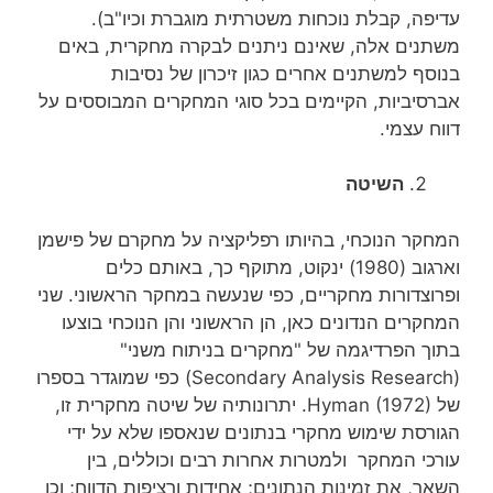
עדיפה, קבלת נוכחות משטרתית מוגברת וכיו"ב).
משתנים אלה, שאינם ניתנים לבקרה מחקרית, באים
בנוסף למשתנים אחרים כגון זיכרון של נסיבות
אברסיביות, הקיימים בכל סוגי המחקרים המבוססים על
דווח עצמי.
השיטה
המחקר הנוכחי, בהיותו רפליקציה על מחקרם של פישמן
וארגוב (1980) ינקוט, מתוקף כך, באותם כלים
ופרוצדורות מחקריים, כפי שנעשה במחקר הראשוני. שני
המחקרים הנדונים כאן, הן הראשוני והן הנוכחי בוצעו
בתוך הפרדיגמה של "מחקרים בניתוח משני"
(Secondary Analysis Research) כפי שמוגדר בספרו
של Hyman (1972). יתרונותיה של שיטה מחקרית זו,
הגורסת שימוש מחקרי בנתונים שנאספו שלא על ידי
עורכי המחקר ולמטרות אחרות רבים וכוללים, בין
השאר, את זמינות הנתונים; אחידות ורציפות הדווח; וכן