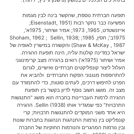
בתהליכים הכלכליים במשק (פישמן ודיניץ, 1977).
תופעה חברתית נוספת, שהקשר בינה לבין מגמות
הפשיעה כבר נחקר רבות (Eisenstadt, 1951;
אייזנשטדט, 1965, 1973; אמיר ושיחור, 1975א',
1975ב'; חסין, 1985; Shoham, 1962 ; Sellin, 1938;
Shaw & McKay , 1987) והקשורה במישרין לאופיה של
ישראל כמדינה קולטת עליה, הינה תופעת ההגירה.
אמיר ושיחור (1975א') רואים בהגירה מצב קרימינוגני
העלול ליצור קונפליקטים חברתיים ואישיים, לגרום
להתרופפות מנגנוני הפקוח החברתיים ולהביא את
הפרט לחיפוש דרכים, לעתים סוטות, כדי להתמודד עם
מצב זה. מושג חשוב נוסף לדיון בקשר בין תופעת
ההגירה לרמות העבריינות בחברה הוא מושג "התנגשות
התרבויות" כפי שמגדיר אותו Sellin (1938). ההגירה
היא אחד משני המוקדים להתנגשות תרבויות; קרי
קונפליקט בין נורמות התנהגות הנהוגות בחברות שונות
ובין נורמות המהגרים והנורמות החוקיות של החברה