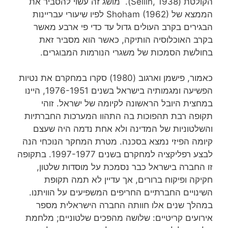
הקולטת (Sellin, 1938). מושג זה עשוי להסביר את
הממצא של Shoham (1962) לפיו שיעורי עבריינות
הבגירים בקרב העולים גדול עד כדי פי ארבע מאשר
בקרב האוכלוסיה הותיקה, כאשר הוא מסביר זאת
בחולשת הסמכות של משגרי הנורמות המבוגרים.
כאמור, פישמן וארגוב (1980) סקרו במחקרם את נטיות
הפשיעה ומגמותיה בישראל בשנים 1976-1951, היינו
במחצית היובל הראשונה לקיומה של ישראל. זוהי
תקופה רבת תהפוכות בה התהוו המערכות החברתיות
והשלטוניות של המדינה ולא אחת נדמה היה שעצם
קיומה הפיזי נמצא בסכנה. מטרת המחקר הנוכחי הנה
לבצע רפליקציה למחקרם בשנים 1997-1977. בתקופה
זו החברה בישראל כבר נסמכת על מוסדות שלטון,
חקיקה ופיקוח ברורים, אך עדיין לא תמה תקופת
השינויים החברתיים החריפים המשפיעים על הוויתנו.
במהלך שנים אלו חוותה החברה הישראלית מספר
אירועים קריטיים: שלושה מהפכים שלטוניים; מלחמת