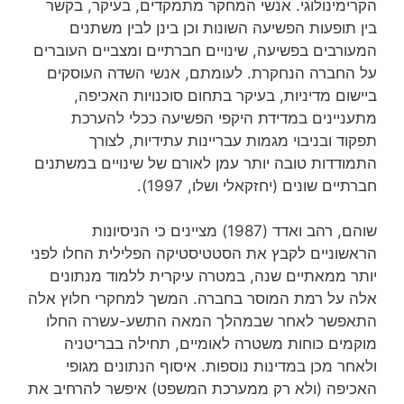
הקרימינולוגי. אנשי המחקר מתמקדים, בעיקר, בקשר
בין תופעות הפשיעה השונות וכן בינן לבין משתנים
המעורבים בפשיעה, שינויים חברתיים ומצביים העוברים
על החברה הנחקרת. לעומתם, אנשי השדה העוסקים
ביישום מדיניות, בעיקר בתחום סוכנויות האכיפה,
מתעניינים במדידת היקפי הפשיעה ככלי להערכת
תפקוד ובניבוי מגמות עבריינות עתידיות, לצורך
התמודדות טובה יותר עמן לאורם של שינויים במשתנים
חברתיים שונים (יחזקאלי ושלו, 1997).
שוהם, רהב ואדד (1987) מציינים כי הניסיונות
הראשוניים לקבץ את הסטטיסטיקה הפלילית החלו לפני
יותר ממאתיים שנה, במטרה עיקרית ללמוד מנתונים
אלה על רמת המוסר בחברה. המשך למחקרי חלוץ אלה
התאפשר לאחר שבמהלך המאה התשע-עשרה החלו
מוקמים כוחות משטרה לאומיים, תחילה בבריטניה
ולאחר מכן במדינות נוספות. איסוף הנתונים מגופי
האכיפה (ולא רק ממערכת המשפט) איפשר להרחיב את