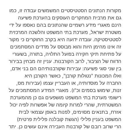
מקורות הנתונים הסטטיסטיים המשמשים עבודה זו, כמו
גם את מרבית המחקרים העוסקים בהערכת פשיעה
הינם מאגרי מידע רשמיים שהנתונים בהם נאספו על ידי
משטרת ישראל, מערכת בתי המשפט והלשכה המרכזית
לסטטיסטיקה. עובדה ידועה היא בקרב החוקרים כי מקור
זה אינו מהימן היות והוא מבוסס על מדדים המסתמכים
על פתיחת תיקי חקירה בפועל התלויה, בתורה, בשעורי
הדווח של הציבור, לרוב הקורבנות. עניין זה מבחין בבירור
בין שני סוגי פשיעה: עבירות שקורבנותיהם הם בני אדם,
ואלו המכונות "נטולות קורבן", כאשר הקורבן היא
החברה על מוסדותיה, או העבריין עצמו (עבירות מס,
זנות, שימוש בסמים וכ"ו). מאגרי המידע המסתמכים על
רישומי מערכת בתי המשפט מושפעים גם כן מהמערכת
המשטרתית, שהרי למרות קיומה של אפשרות לפיה יכול
אזרח, בתנאים מסוימים, לפנות באופן עצמאי לבית
המשפט בעניין פלילי (הגשת קובלנה פלילית פרטית)
הרי שרוב רובם של קורבנות העבירה אינם עושים כן. יתר