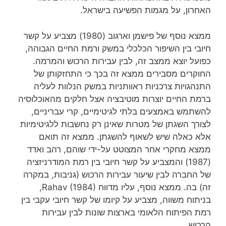
האחרון, על מגמות הפשיעה בישראל.
ממצא נוסף של פישמן וארגוב (1980) מצביע על קשר
חיובי בין השיפור הכלכלי במשק ורמת החיים הגבוהה,
כפועל יוצא ממצב זה, לבין עבירות הרכוש והמרמה.
החוקרים מסבירים ממצא זה בכך כי התחזקותן של
התנהגויות צרכניות ראוותניות במשק הנלוות לעליה
ברמת החיים יוצרות מוטיבציה אצל חלקים מהאוכלוסיה
להשתמש באמצעים בלתי לגיטימיים, קרי עבריניים,
לצורך השגתן של מטרות שאינן רק נחשבות ללגיטימיות
אלא כאלה שיש לשאוף להשגתן. ממצא זה תואם
ממצא מחקרי אחר המצוטט על-ידי שוהם, רהב ואדד
(1987) והמצביע על קשר חיובי בין רמת המודרניזציה
של החברה לבין שיעור עבירות הרכוש (גניבות, במקרה
זה) בה. ממצא נוסף, עליו מדווח Rahav (1984),
בניתוח משווה, מצביע על קיומו של קשר חיובי עקבי בין
רמת הפיתוח הלאומי בארצות שונות לבין עבירות
הרכוש.