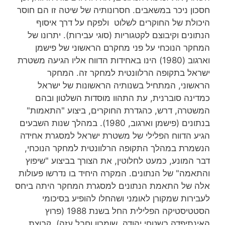
חסכון ניכר במשאבים. חסרונותיה של שיטה זו הם חוסר
היכולת של החוקרים לשלוט ולפקח על דרך איסוף
הנתונים וקיבוצם לקטגוריות (סוגי עבירות). יתרונו של
המחקר הנוכחי על פני מחקרם הראשוני של פישמן
וארגוב (1980) הינו באחידות הדווח אליו הגיעה משטרת
ישראל בתקופה הרלוונטית למחקר זה. המחקר
הראשוני, המתחיל בשנותיה הראשונות של ישראל
כמדינה סוברנית, עת התהוו מוסדות השלטון ובהם
המשטרה, דרש, כהגדרת החוקרים, ביצוע "התאמות"
בנתונים (פישמן וארגוב, 1980). במהלך שנות השבעים
הגיע הדווח הפלילי של משטרת ישראל למסגרת אחידה
הנשמרת במהלך התקופה הרלוונטית למחקר הנוכחי,
דבר המונע, כמעט לחלוטין, את הצורך בביצוע "שיפוץ
והתאמה" של הנתונים. המקרה היחיד בו נדרשו פעולות
אלה של התאמת הנתונים למסגרת המחקר היתה ביחס
לעבירות שמקורן לאומני ושהחלו להופיע בסיכומי
הסטטיסטיקה הפלילית החל בשנת 1988 (פרוץ
האינתיפדה בשטחי יהודה, שומרון וחבל עזה). קבוצת