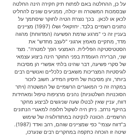
על כן, ההחלטה באם לפתוח תיק חקירה הינה החלטה
שבסמכות המשטרה וזו יכולה, ממניעים שונים להחליט
לכאן או לכאן. בכך נוצרת הטיה לחוקר שיסתמך על
נתונים רשמיים בלבד. יחזקאלי ושלו (1997) מציינים
בעניין זה כי "מרגע שרמת הפשיעה (המדווחת) מהווה
מדד, מתקיים מאמץ ארגוני "לעצב מחדש" את
הסטטיסטיקה הפלילית. האמצעי הפך למטרה". מצד
שני, הברירה העומדת בפני החוקר הינה ביצוע עצמאי
של סקרי פשיעה, דבר שהינו בלתי אפשרי הן מסיבות
לוגיסטיות המצריכות משאבים כלכליים ואנושיים רבים
ביותר, והן מסיבות של חיסיון המידע. חשוב לזכור
במקרה זה כי המאגרים הרשמיים של המשטרה (ויתר
הסוכנויות השלטוניות) נהנים מרציפות טיפול ומאחידות
דווח, עניין שאין לבטלו שעה שניגשים לביצוע מחקר
בהיקף נרחב. ניתן היה לשקול חלופה למאגרי הנתונים
הרשמיים. הכוונה לנקיטה במתודולוגיה של שימוש
ב"דווח עצמי" כפי שמציינים שוהם, רהב ואדד (1987).
שיטה זו הוכחה כתקפה במחקרים רבים שנערכו,