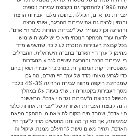
שנת 1996) להתמקד גם בקבוצת עבירות נוספת:
עבירות נגד אדם, הכוללת בתוכה מלבד עבירות הרצח
והנסיון לרצח גם את עבירות ההריגה, איומי הרצח
וההריגה וכן קטגוריה של "עבירות אחרות כלפי חיי אדם".
לדעת עורך המחקר הנוכחי היא כי יש לעשות שימוש
בכל קבוצת העבירות הנזכרת לעיל כדי שתשמש מדד
מהימן ל"ערך חיי האדם" בחברה הישראלית. ההבדלים
בין עבירות הרצח וההריגה עשויים לנבוע מהגדרות
משפטיות דקות הממוקדות במרכיבי העבירה ושאין בהם
כדי לגרוע מאותו מדד של ערך חיי האדם; מה גם
שמבחינת היקפה מהווה עבירת ההריגה 3%-4% בלבד
מסך העבירות בקטגוריה זו. שתי בעיות עלו במהלך
הטיפול בקבוצת ה"עבירות נגד חיי אדם". הראשונה
הינה קבוצת העבירות השיורית של "עבירות אחרות כלפי
חיי אדם", שמחד היה מקום להוציאה מן המחקר מפאת
עמימותה, אך מאידך מהיותנו מחפשים מדד ל"ערך חיי
האדם", תהיה משום טעות להתעלם ממנה. שיקול זה