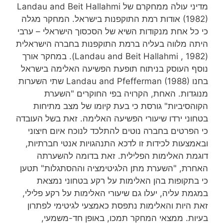
מדיני עולה ממחקרם של Landau and Beit Hallahmi
(1982) אודות רמת התוקפנות בישראל. המחקר מגלה
כי כל אחת מנקודות השיא של הסכסוך הישראלי – ערבי
היתה מלווה בעליה ברמת התוקפנות בחברה הישראלית
(Landau and Beit Hallahmi , 1982). במחקר אורך
נוסף העוסק בניתוח תופעת הפשיעה האלימה בישראל
בחנו Landau and Pfefferman (1988) שתי השערות
מנוגדות. האחת, הקרויה בפי החוקרים "השערת
הקוהסיביות" גורסת כי בעת קיומו של מצב מתיחות
בטחוני ירדו שיעורי הפשיעה האלימה. זאת בשל העובדה
כי הפרטים בחברה נוטים להתלכד לנוכח איום חיצוני
ובאמצעות לכידות זו לדכא התנהגויות אנטי חברתיות,
דוגמת האלימות הפלילית. זאת בדומה להשערתה
האחרת, "השערת מתן הלגיטימציה וההסתגלות" תטען
כי בתקופות בהן האלימות על רקע בטחוני נמצאת
במגמת עליה, יעלו גם שיעורי האלימות על רקע פלילי,
זאת היות והאלימות נתפסת כאמצעי לגיטימי לפתרון
בעיות. ממצאי המחקר תמכו, באופן חד-משמעי,