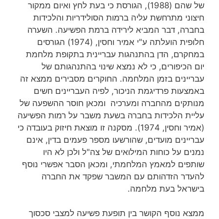
של שהם (1988), הגורסת כי בעת לחץ ואיום ממקור
חיצוני מתרחשת עליה ברמות הסולידריות והלכידות
בחברה, דבר המביא לירידה ברמת הפשיעה. השערה
חלופית הועלתה ע"י אמיר וחסין, (1974) הגורסים
במחקרם, הדן בהתנהגות עבריינית בתקופת מלחמת
יום הכיפורים, כי לא נמצא שינוי בהתנהגותם של
עבריינים בזמן המלחמה. החוקרים מסבירים ממצא זה
באמצעות פרדיגמת הניכור, לפיה העבריינים חשים
מנותקים מהחברה ומערכיה ומכאן חוסר ההשפעה של
עליית הלכידות בחברה בשעת משבר על רמות הפשיעה
(אמיר וחסין, 1974). מסקנה זו מוצאת חיזוק בעובדה כי
עבריינים מועדים, שהורשעו מספר פעמים בדין, אינם
נמנים על כוחות המילואים של צה"ל ולכן לא היו
שותפים למאמץ המלחמתי, ומכאן הסבר אפשרי נוסף
להעדר הזדהותם עם המשבר שפקד את החברה
בישראל בעת מלחמה.
ממצא נוסף הקושר בין תופעת פשיעה למצבי סכסוך