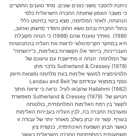
ניתנת להסבר משני כוונים שונים. מחד טוענים החוקרים
כי משבר האמון שחוותה החברה הישראלית כלפי
הנהגתה, לאחר המלחמה, מצא ביטוי בחיטוט כללי
בחולי החברה ובהם נושא החוק והסדר (פישמן וארגוב,
1980). מאידך טוענת שהם (1988) כי הנחה מקובלת
היא במחקר הקרימינולוגי לראות את העליה בהתנהגויות
העברייניות, בייחוד אלו הקשורות באלימות, כ"ירושתה"
של המלחמה. הנחה זו מתיישבת עם טיעונם של
Sutherland & Cressey (1978) בדבר מתן
הלגיטימציה למעשי אלימות בעת מלחמה ומוצאת חיזוק
נוסף בממצאי עבודתם של Landau and Beit
Hallahmi (1982) שהובאו לעיל. נראה כי יציאה מתוך
הטיעון של Sutherland & Cressey (1978) מאפשרת
לקשור בין רמת האלימות המלחמתית, בולטותה
ומעורבות החברה בה, לבין העליה בעבירות האלימות
בעורף. קשר זה יבחן בשלב מאוחר יותר של עבודה זו
כאשר תבחן השפעת האינתיפדה, כנקודת ציון
משמעותית בהתפתחות החברה הישראלית בעשור