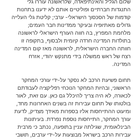
שלום הגליל והאינתיפאדה, שלראשונה עוררו גלי
התנגדות חברתיים ופוליטיים אותם לא ידענו בתחנות
קודמות של הסכסוך הישראלי- ערבי; קליטת גלי העלייה
גדולים מאתיופיה ובעיקר ממדינות חבר העמים;
מלחמת המפרץ, בה חווה העורף הישראלי לראשונה
בתולדות המדינה חרדה קיומית ולבסוף, בתקופה זו
חוותה החברה הישראלית, לראשונה מאז קום המדינה
רצח של ראש ממשלה בידי מתנקש יהודי, אזרח
המדינה.
תחום פשיעת הרכב לא נסקר על-ידי עורכי המחקר
הראשוני, ובהיות המחקר הנוכחי רפליקציה לעבודתם
לכאורה, לא היה צריך להיכלל גם כאן. עם זאת, לאור
בולטותו של תחום עבירות זה בשנים האחרונות מחד,
ומיעוט ההתייחסות אליו בספרות מאידך מצדיק, לדעת
עורך המחקר, התייחסות נוספת נפרדת. בעיתונות
הבינלאומית, שגילתה עניין בתופעה, נכתב כי מרבית
עבירות הרכב בישראל מבוצעות על-ידי ערבים, תושבי