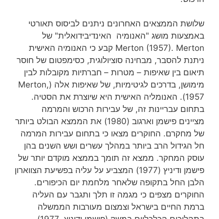
שלושת הממצאים האחרונים ניתנים לביסוס תאורטי
באמצעות מושג "האנומיה האינדיבידואלית" של
Merton (1957). Merton קבע כי האנומיה האישית
ניתנת להסבר, מבחינה סוציולוגית, כסימפטום של חוסר
תיאום בין שאיפות – מטרות – חברתיות מקובלות לבין
מימושן, בדרכים לגיטימיות, של שאיפות אלה (Merton,
1957). האנומליה האישית היא שיוצרת את הסטיה.
בתחום עבריינות זה, של עבירות הרכוש והמרמה
מציינים פישמן וארגוב (1980) את הממצא הבולט ביותר
של מחקרם. החוקרים מצאו כי בתחום עבירות המרמה
חל הגידול הרב ביותר במהלך עשרים ושש השנים בהן
עוסק המחקר. ממצא זה תומך בממצא מוקדם יותר של
פישמן ודיניץ (1977) המצביע על עליה בפשיעת הצווארון
הלבן החל בתקופה שלאחר מלחמת יום הכיפורים.
החוקרים מצפים כי מגמה זו תלך ותגבר עם העליה
ברמת החיים בישראל וצמצום מעורבות הממשלה