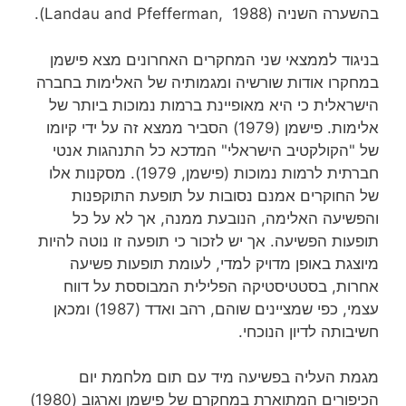
בהשערה השניה (Landau and Pfefferman, 1988).
בניגוד לממצאי שני המחקרים האחרונים מצא פישמן
במחקרו אודות שורשיה ומגמותיה של האלימות בחברה
הישראלית כי היא מאופיינת ברמות נמוכות ביותר של
אלימות. פישמן (1979) הסביר ממצא זה על ידי קיומו
של "הקולקטיב הישראלי" המדכא כל התנהגות אנטי
חברתית לרמות נמוכות (פישמן, 1979). מסקנות אלו
של החוקרים אמנם נסובות על תופעת התוקפנות
והפשיעה האלימה, הנובעת ממנה, אך לא על כל
תופעות הפשיעה. אך יש לזכור כי תופעה זו נוטה להיות
מיוצגת באופן מדויק למדי, לעומת תופעות פשיעה
אחרות, בסטטיסטיקה הפלילית המבוססת על דווח
עצמי, כפי שמציינים שוהם, רהב ואדד (1987) ומכאן
חשיבותה לדיון הנוכחי.
מגמת העליה בפשיעה מיד עם תום מלחמת יום
הכיפורים המתוארת במחקרם של פישמן וארגוב (1980)