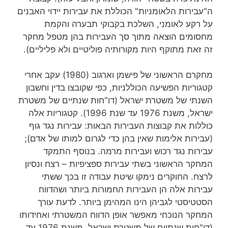
ה"עבירות הלאומניות" הכוללת את עבירות יידוי האבנים
על רקע לאומני, השלכת בקבוקי תבערה והקמת
מחסומים הוצאה מתוך סך העבירות בהן מטפל מחקר
זה זאת מתוקף היות מקורותיה פוליטיים ולא פליליים).
מחקרם הראשוני של פישמן וארגוב (1980) עקב אחרי
קטגוריות הפשיעה הכוללניות, כפי שקובצו בדין וחשבון
השנתי של משטרת ישראל (דו"חות שנתיים של משטרת
ישראל, משנת 1976 עד שנת 1996). קטגוריות אלה
כוללות את קבוצות העבירות הבאות: עבירות נגד גוף
(עבירות אלימות שאין בהן כדי לגרום למותו של אדם);
עבירות נגד רכוש ועבירות מרמה. בנוסף התמקד
המחקר הראשוני בשתי עבירות ספציפיות – רצח ונסיון
לרצח. החוקרים נימקו שיטת עבודה זו בכך ששתי
עבירות אלה הן העבירות החמורות ביותר ושהדווח
הסטטיסטי לגביהן הינו המהימן ביותר. לדעת עורך
המחקר הנוכחי מאפשר אופן הדווח המשטרתי ואחידותו
(דו"חות שנתיים של משטרת ישראל, משנת 1976 עד