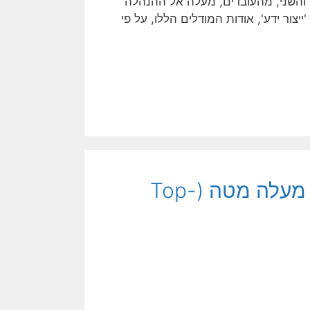
שורת: האחד, מההנהלה, מטה אל העובדים (Top Down); והשני, מהעובדים, מעלה אל ההנהלה
ר 'ייצור ידע', אודות המודלים הללו, על פי
Jeppe Vilstrup Hansgaard: ניהול מעלה מטה (Top-