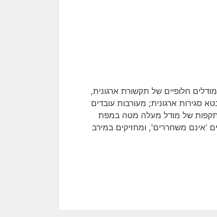
T) ומטה-מעלה (Bottom Up) הם שני מודלים חלופיים של תקשורת ארגונית,
 סגירות ארגונית; מעורבות עובדים
השתקפות של מודל מעלה מטה במפת
ם 'אינם משחררים', ומחזיקים במירב