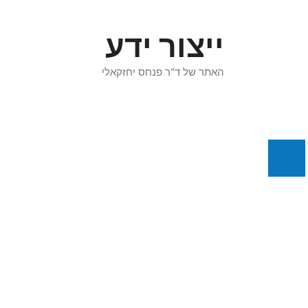
דלג
תוכן
ייצור ידע
האתר של ד"ר פנחס יחזקאלי