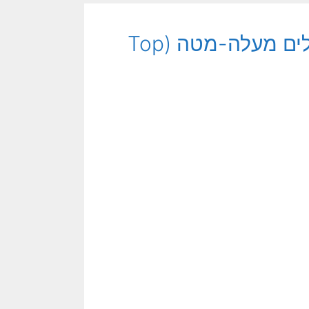
רזי ויחזקאלי: שימושים חדשים למודלים מעלה-מטה (Top