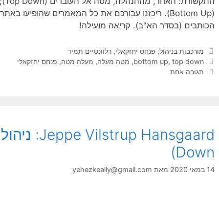
התק
(Bottom Up). ריכזנו עבורכם את כל המאמרים שהופיעו באת
הכותבים (בסדר הא"ב). קריאה מועילה!
קטגוריות
מורכבות בניהול
,
פנחס יחזקאלי
,
רלוונטיים תמיד
תגיות
top down
,
bottom up
,
מטה מעלה
,
מעלה מטה
,
פנחס יחזקאלי
תגובה אחת
Down)
14 במאי 2020
מאת
yehezkeally@gmail.com