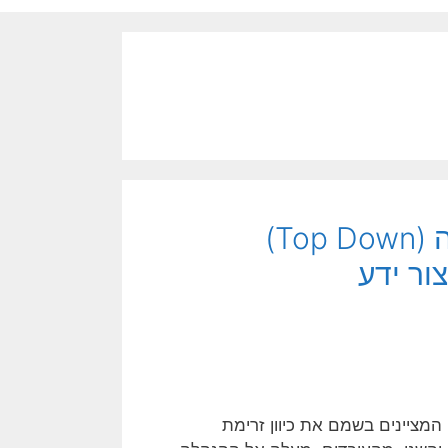
פנחס יחזקאלי: המודלים מעלה-מטה (Top Down)
מציינים בשמם את כיוון זרימת