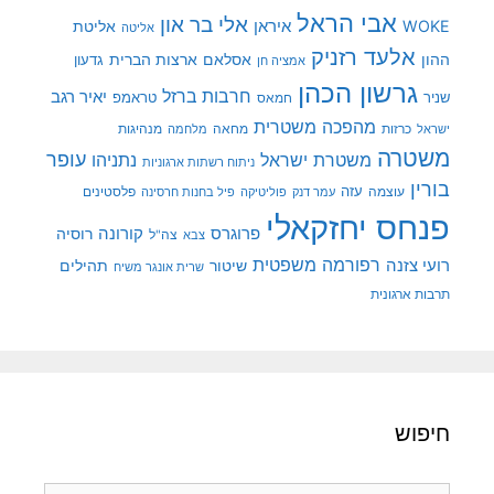
אבי הראל
אלי בר און
איראן
WOKE
אליטת
אליטה
אלעד רזניק
ההון
אסלאם
ארצות הברית
גדעון
אמציה חן
גרשון הכהן
חרבות ברזל
יאיר רגב
שניר
טראמפ
חמאס
מהפכה משטרית
מנהיגות
ישראל
כרזות
מחאה
מלחמה
משטרה
עופר
משטרת ישראל
נתניהו
ניתוח רשתות ארגוניות
בורין
עוצמה
עזה
פלסטינים
עמר דנק
פוליטיקה
פיל בחנות חרסינה
פנחס יחזקאלי
קורונה
פרוגרס
רוסיה
צה"ל
צבא
רפורמה משפטית
רועי צזנה
שיטור
תהילים
שרית אונגר משיח
תרבות ארגונית
חיפוש