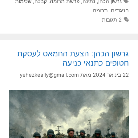
תגיות
גרשון הכהן
,
נתינה
,
פרשת תרומה
,
קבלה
,
שלימות
הניגודים
,
תרומה
2 תגובות
גרשון הכהן: הצעת החמאס לעסקת
חטופים כתנאי כניעה
22 בינואר 2024
מאת
yehezkeally@gmail.com