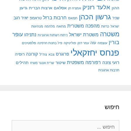
אלעד רזניק
ההון
אסלאם
ארצות הברית
גדעון
אמציה חן
גרשון הכהן
חרבות ברזל
יאיר רגב
שניר
טראמפ
חמאס
מהפכה משטרית
מנהיגות
ישראל
כרזות
מחאה
מלחמה
משטרה
עופר
משטרת ישראל
נתניהו
ניתוח רשתות ארגוניות
בורין
עוצמה
עזה
פלסטינים
עמר דנק
פוליטיקה
פיל בחנות חרסינה
פנחס יחזקאלי
קורונה
פרוגרס
רוסיה
צה"ל
צבא
רפורמה משפטית
רועי צזנה
שיטור
תהילים
שרית אונגר משיח
תרבות ארגונית
חיפוש
חיפוש: