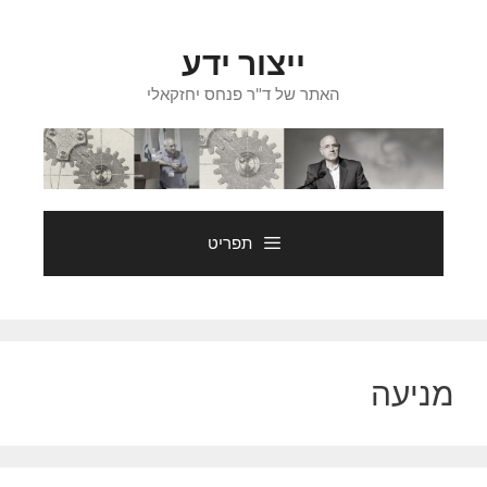
דלג
תוכן
ייצור ידע
האתר של ד"ר פנחס יחזקאלי
תפריט
מניעה