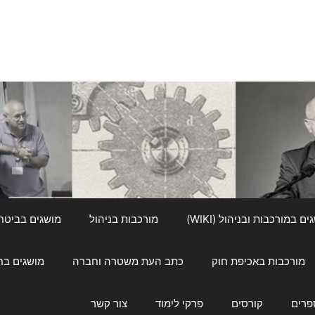
ם במורכבות ובניהול (WIKI)
מורכבות בניהול
מושגים בביטחון ל
מורכבות באכיפת חוק
כתב העת משטרה וחברה
מושגים בחינוך
פרים
קורסים
פרקי לימוד
צור קשר