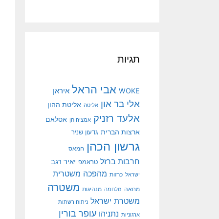
תגיות
אבי הראל
איראן
WOKE
אלי בר און
אליטת ההון
אליטה
אלעד רזניק
אסלאם
אמציה חן
ארצות הברית
גדעון שניר
גרשון הכהן
חמאס
חרבות ברזל
יאיר רגב
טראמפ
מהפכה משטרית
ישראל
כרזות
משטרה
מנהיגות
מחאה
מלחמה
משטרת ישראל
ניתוח רשתות
עופר בורין
נתניהו
ארגוניות