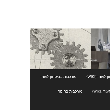
אומי (WIKI)
מורכבות בביטחון לאומי
 (WIKI)
מורכבות בחינוך