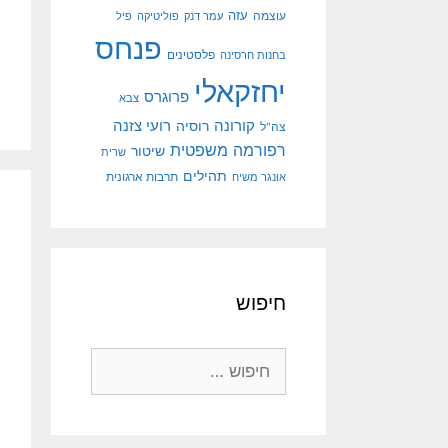
עוצמה
עזה
עמר דנק
פוליטיקה
פיל
פנחס
פלסטינים
בחנות חרסינה
יחזקאלי
פרוגרס
צבא
קורונה
רועי צזנה
רוסיה
צה"ל
רפורמה משפטית
שיטור
שרית
תהילים
אונגר משיח
תרבות ארגונית
חיפוש
חיפוש: