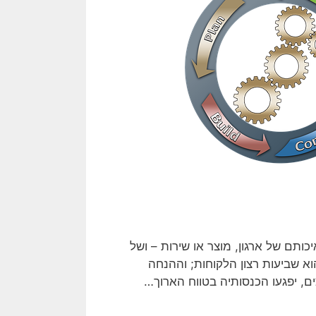
תהליך המבטיח כי איכותם של ארגון, מוצר או שירות – ושל
א שביעות רצון הלקוחות; וההנחה
ם, יפגעו הכנסותיה בטווח הארוך…