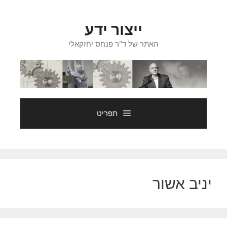
דלג
תוכן
ייצור ידע
האתר של ד"ר פנחס יחזקאלי
תפריט
יניב אשור