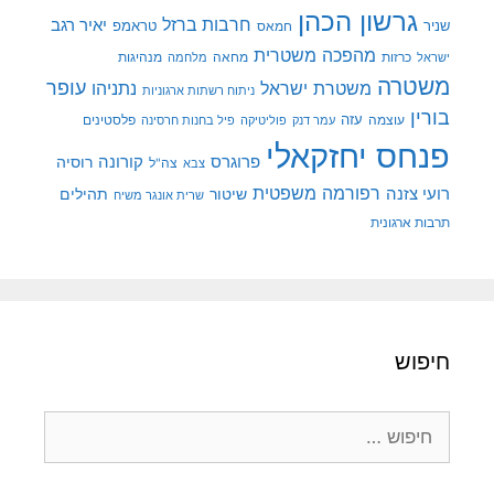
גרשון הכהן
חרבות ברזל
יאיר רגב
שניר
טראמפ
חמאס
מהפכה משטרית
מנהיגות
ישראל
כרזות
מחאה
מלחמה
משטרה
עופר
משטרת ישראל
נתניהו
ניתוח רשתות ארגוניות
בורין
עוצמה
עזה
פלסטינים
עמר דנק
פוליטיקה
פיל בחנות חרסינה
פנחס יחזקאלי
קורונה
פרוגרס
רוסיה
צה"ל
צבא
רפורמה משפטית
רועי צזנה
שיטור
תהילים
שרית אונגר משיח
תרבות ארגונית
חיפוש
חיפוש: