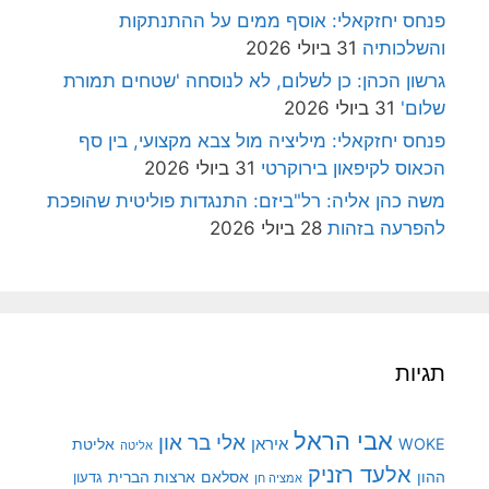
פנחס יחזקאלי: אוסף ממים על ההתנתקות
והשלכותיה
31 ביולי 2026
גרשון הכהן: כן לשלום, לא לנוסחה 'שטחים תמורת
שלום'
31 ביולי 2026
פנחס יחזקאלי: מיליציה מול צבא מקצועי, בין סף
הכאוס לקיפאון בירוקרטי
31 ביולי 2026
משה כהן אליה: רל"ביזם: התנגדות פוליטית שהופכת
להפרעה בזהות
28 ביולי 2026
תגיות
אבי הראל
אלי בר און
איראן
WOKE
אליטת
אליטה
אלעד רזניק
ההון
אסלאם
ארצות הברית
גדעון
אמציה חן