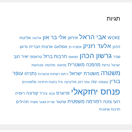
תגיות
אבי הראל
אלי בר און
איראן
WOKE
אליטת
אליטה
אלעד רזניק
ההון
אסלאם
ארצות הברית
גדעון
אמציה חן
גרשון הכהן
חרבות ברזל
יאיר רגב
שניר
טראמפ
חמאס
מהפכה משטרית
מנהיגות
ישראל
כרזות
מחאה
מלחמה
משטרה
עופר
משטרת ישראל
נתניהו
ניתוח רשתות ארגוניות
בורין
עוצמה
עזה
פלסטינים
עמר דנק
פוליטיקה
פיל בחנות חרסינה
פנחס יחזקאלי
קורונה
פרוגרס
רוסיה
צה"ל
צבא
רפורמה משפטית
רועי צזנה
שיטור
תהילים
שרית אונגר משיח
תרבות ארגונית