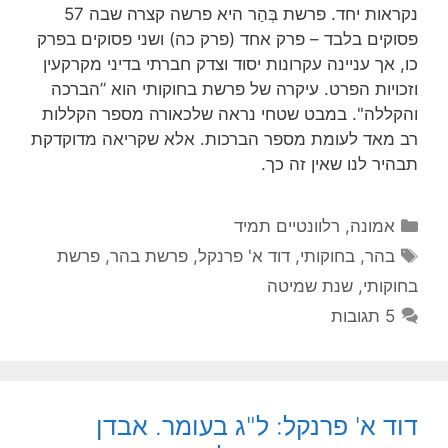
נקראות יחד. פרשת בְּהַר היא פרשה קצרה שבה 57
פסוקים בלבד – פרק אחד (פרק כה) ושני פסוקים בפרק
כו, אך עניינה עקרונות יסוד וצדק חברתי בדיני מקרקעין
וזכויות הפרט. עיקרה של פרשת בחוקותי הוא ”הברכה
והקללה". במבט שטחי נראה שלכאורה מספר הקללות
רב מאד לעומת מספר הברכות. אלא שקריאה מדוקדקת
תבהיר לנו שאין זה כך.
קטגוריות
אמונה
,
רלוונטיים תמיד
תגיות
בהר
,
בחוקותי
,
דוד א' פרנקל
,
פרשת בהר
,
פרשת
בחוקותי
,
שנת שמיטה
5 תגובות
דוד א' פרנקל: ל"ג בעומר. אבדן