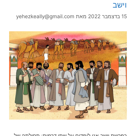
וישב
15 בדצמבר 2022
מאת
yehezkeally@gmail.com
בפרשת וישב אנו לומדים על שתי דרמות: תחילתה של