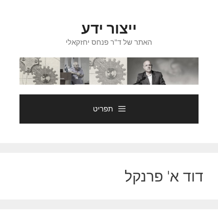
דלג
תוכן
ייצור ידע
האתר של ד"ר פנחס יחזקאלי
תפריט
דוד א' פרנקל