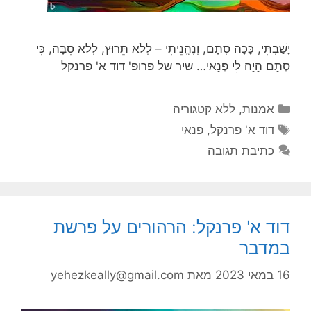
יָשַׁבְתִּי, כָּכָה סְתָם, וְנֶהֱנֵיתִי – לְלֹא תֵּרוּץ, לְלֹא סִבָּה, כִּי
סְתָם הָיָה לִי פְּנַאי… שיר של פרופ' דוד א' פרנקל
קטגוריות
אמנות
,
ללא קטגוריה
תגיות
דוד א' פרנקל
,
פנאי
כתיבת תגובה
דוד א' פרנקל: הרהורים על פרשת
במדבר
16 במאי 2023
מאת
yehezkeally@gmail.com