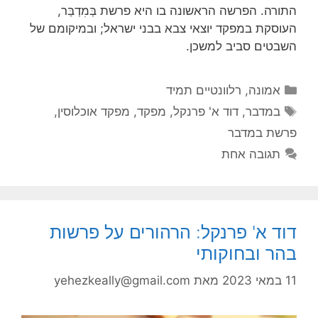
התורה. הפרשה הראשונה בו היא פרשת בְּמִדְבַּר,
העוסקת במפקד יוצאי צבא בבני ישראל; ובמיקומם של
השבטים סביב למשכן.
קטגוריות
אמונה
,
רלוונטיים תמיד
תגיות
במדבר
,
דוד א' פרנקל
,
מפקד
,
מפקד אוכלוסין
,
פרשת במדבר
תגובה אחת
דוד א' פרנקל: הרהורים על פרשות
בהר ובחוקותי
11 במאי 2023
מאת
yehezkeally@gmail.com