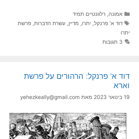
קטגוריות
אמונה
,
רלוונטיים תמיד
תגיות
דוד א' פרנקל
,
יתרו
,
מדיין
,
עשרת הדברות
,
פרשת
יתרו
3 תגובות
דוד א' פרנקל: הרהורים על פרשת
וארא
19 בינואר 2023
מאת
yehezkeally@gmail.com