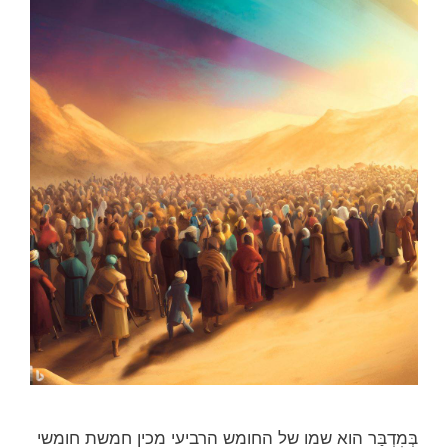
בְּמִדְבַּר הוא שמו של החומש הרביעי מכין חמשת חומשי