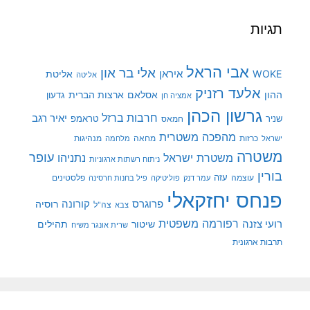
תגיות
אבי הראל
אלי בר און
איראן
WOKE
אליטת
אליטה
אלעד רזניק
ההון
אסלאם
ארצות הברית
גדעון
אמציה חן
גרשון הכהן
חרבות ברזל
יאיר רגב
שניר
טראמפ
חמאס
מהפכה משטרית
מנהיגות
ישראל
כרזות
מחאה
מלחמה
משטרה
עופר
משטרת ישראל
נתניהו
ניתוח רשתות ארגוניות
בורין
עוצמה
עזה
פלסטינים
עמר דנק
פוליטיקה
פיל בחנות חרסינה
פנחס יחזקאלי
קורונה
פרוגרס
רוסיה
צה"ל
צבא
רפורמה משפטית
רועי צזנה
שיטור
תהילים
שרית אונגר משיח
תרבות ארגונית