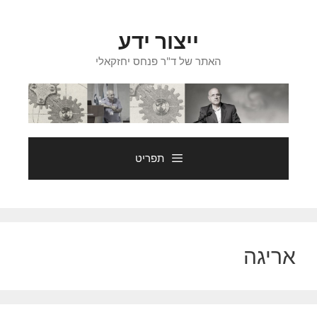
דלג
תוכן
ייצור ידע
האתר של ד"ר פנחס יחזקאלי
תפריט
אריגה