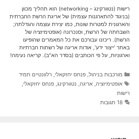
רישות (נטוורקינג – networking) הוא תהליך מכוון
(בניגוד להתארגנות עצמית) של אריגת הרשת החברתית
והארגונית למטרות שונות, כמו יצירת עוצמה והגדלתה;
השבחתה של הרשת, וסנכרונה (אופטימיזציה של
הרשת). ריכזנו עבורכם את כל המאמרים שהופיעו
באתר 'ייצור ידע', אודות אריגה של רשתות חברתיות
וארגוניות, על פי הכותבים (בסדר הא"ב). קריאה נעימה!
קטגוריות
מורכבות בניהול
,
פנחס יחזקאלי
,
רלוונטיים תמיד
תגיות
אופטימיזציה
,
אריגה
,
נטוורקינג
,
פנחס יחזקאלי
,
רישות
18 תגובות