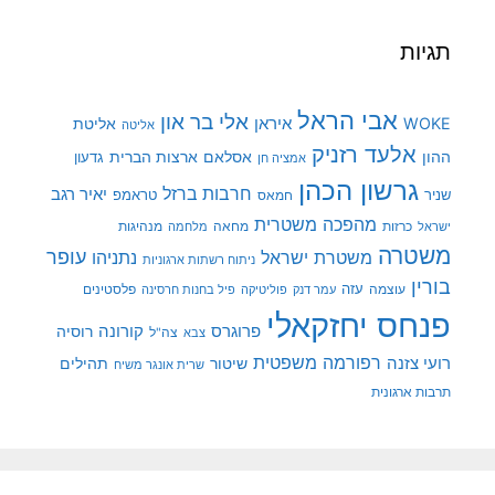
תגיות
אבי הראל
אלי בר און
איראן
WOKE
אליטת
אליטה
אלעד רזניק
ההון
אסלאם
ארצות הברית
גדעון
אמציה חן
גרשון הכהן
חרבות ברזל
יאיר רגב
שניר
טראמפ
חמאס
מהפכה משטרית
מנהיגות
ישראל
כרזות
מחאה
מלחמה
משטרה
עופר
משטרת ישראל
נתניהו
ניתוח רשתות ארגוניות
בורין
עוצמה
עזה
פלסטינים
עמר דנק
פוליטיקה
פיל בחנות חרסינה
פנחס יחזקאלי
קורונה
פרוגרס
רוסיה
צה"ל
צבא
רפורמה משפטית
רועי צזנה
שיטור
תהילים
שרית אונגר משיח
תרבות ארגונית