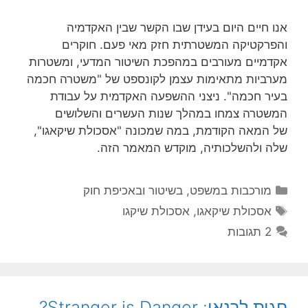
אנו חיים היום בעידן שבו הקשר שבין האקדמיה
והפרקטיקה המשטרתית חזק מאי פעם. חוקרים
אקדמיים מעורבים במהפכת השיטור המדעי, ומשטרות
מערביות מתאימות עצמן לקונספט של "משטרה חכמה
בעיר חכמה". ניצני ההשפעה האקדמית על עבודת
המשטרה צמחו במהלך שנות העשרים והשלושים
של המאה הקודמת, במה שמכונה "אסכולת שיקאגו",
שלה ולהשלכותיה, מוקדש המאמר הזה.
קטגוריות
מורכבות במשפט, בשיטור ובאכיפת חוק
תגיות
אסכולת שיקאגו
,
אסכולת שיקגו
2 תגובות
חגית לרנאו: Stranger is Danger?