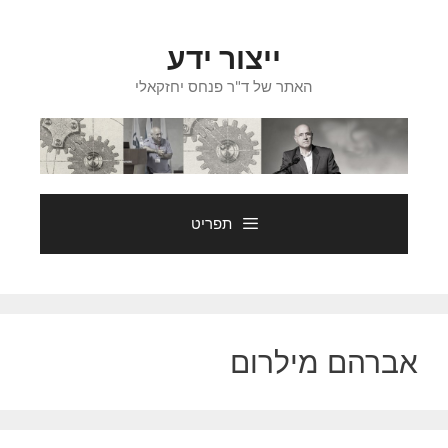
דלג
תוכן
ייצור ידע
האתר של ד"ר פנחס יחזקאלי
תפריט
אברהם מילרום