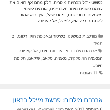
כפושטי-רגל מבחינה מוסרית; חלק מהם אף רואים את
עצמם כשונים מיתר העבריינים, וגורמים לשינוי
משמעותי בתפיסתנו, 'מהו פושע', ואיך הוא אמור
להתנהג. כזה הוא, למשל, אל קאפונה.
קטגוריות
מורכבות במשפט, בשיטור ובאכיפת חוק
,
רלוונטיים
תמיד
תגיות
אברהם מילרום
,
אין ארוחות חינם
,
אל קאפונה
,
המאפיה האיטלקית
,
מאפיה
,
סלאב
,
שיקאגו
,
תקופת
היובש
11 תגובות
אברהם מילרום: פרשת מייקל בראון
6 באפריל 2017
מאת
yehezkeally@gmail.com