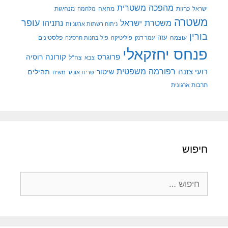
מהפכה משטרית
מנהיגות
ישראל
כרזות
מחאה
מלחמה
משטרה
עופר
משטרת ישראל
נתניהו
ניתוח רשתות ארגוניות
בורין
עוצמה
עזה
פלסטינים
עמר דנק
פוליטיקה
פיל בחנות חרסינה
פנחס יחזקאלי
קורונה
פרוגרס
רוסיה
צה"ל
צבא
רפורמה משפטית
רועי צזנה
שיטור
תהילים
שרית אונגר משיח
תרבות ארגונית
חיפוש
חיפוש: