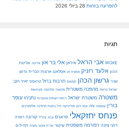
להפרעה בזהות
28 ביולי 2026
תגיות
אבי הראל
אלי בר און
איראן
WOKE
אליטת
אליטה
אלעד רזניק
ההון
אסלאם
ארצות הברית
גדעון
אמציה חן
גרשון הכהן
חרבות ברזל
יאיר רגב
שניר
טראמפ
חמאס
מהפכה משטרית
מנהיגות
ישראל
כרזות
מחאה
מלחמה
משטרה
עופר
משטרת ישראל
נתניהו
ניתוח רשתות ארגוניות
בורין
עוצמה
עזה
פלסטינים
עמר דנק
פוליטיקה
פיל בחנות חרסינה
פנחס יחזקאלי
קורונה
פרוגרס
רוסיה
צה"ל
צבא
רפורמה משפטית
רועי צזנה
שיטור
תהילים
שרית אונגר משיח