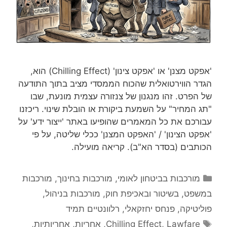
'אפקט מצנן' או 'אפקט צינון' (Chilling Effect) הוא,
הגדר הווירטואלית שהכוח הממסדי מציב בתוך התודעה
של הפרט. זהו מנגנון של צנזורה עצמית מונעת, שבו
"תג המחיר" על השמעת ביקורת או הובלת שינוי. ריכזנו
עבורכם את כל המאמרים שהופיעו באתר 'ייצור ידע' על
'אפקט הצינון' / 'האפקט המצנן' ככלי שליטה, על פי
הכותבים (בסדר הא"ב). קריאה מועילה.
קטגוריות
מורכבות בביטחון לאומי
,
מורכבות בחינוך
,
מורכבות
במשפט, בשיטור ובאכיפת חוק
,
מורכבות בניהול
,
פוליטיקה
,
פנחס יחזקאלי
,
רלוונטיים תמיד
תגיות
Lawfare
,
Chilling Effect
,
אחריות
,
אחריותיות
,