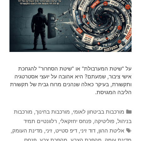
על "שיטת המערבולת" או "שיטת הסחרור" להגחכת
אישי ציבור, שמעתם? היא אהובה על יועצי אסטרטגיה
ותקשורת, בעיקר כאלה שנהנים מרוח גבית של תקשורת
הליבה המגויסת.
קטגוריות
מורכבות בביטחון לאומי
,
מורכבות בחינוך
,
מורכבות
בניהול
,
פוליטיקה
,
פנחס יחזקאלי
,
רלוונטיים תמיד
תגיות
אליטת ההון
,
דוד זיני
,
דיפ סטייט
,
זיני
,
מדינת העומק
,
מדינת עומק
,
מהפכת הצבע
,
מהפכת צבע
,
פנחס