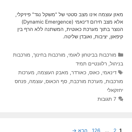
מאזן עוצמה אינו מצב סטטי של "משקל נגד" פיזיקלי,
אלא מצב חירום דינאמי (Dynamic Emergence)
הנוצר בתוך מערכת כאוטית, המשתנה ללא הרף בין
קיפאון, יציבות, ואובדן שליטה.
קטגוריות
מורכבות בביטחון לאומי
,
מורכבות בחינוך
,
מורכבות
בניהול
,
רלוונטיים תמיד
תגיות
דינאמי
,
כאוס
,
כאורדר
,
מאבק העוצמה
,
מערכות
מורכבות
,
מערכת מורכבת
,
סף הכאוס
,
עוצמה
,
פנחס
יחזקאלי
7 תגובות
עמוד
עמוד
עמוד
1
2
…
126
הבא
→