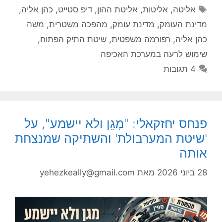
תגיות
אליטה
,
אליטות
,
אליטת ההון
,
דיפ סטייט
,
כהן אליה
,
מדינת העומק
,
מדינת עומק
,
מהפכה משטרית
,
משה
כהן אליה
,
רפורמה משפטית
,
שיטת התיק הפתוח
,
שימוש לרעה במערכת האכיפה
4 תגובות
פנחס יחזקאלי: "מָגֵן ולא יישמע", על
'שיטת המערבולת' והשתיקה שמנצחת
אותה
28 ביוני 2026
מאת
yehezkeally@gmail.com