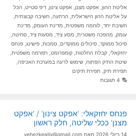
אליטת ההון
,
אפקט מצנן
,
אפקט צינון
,
דיפ סטייט
,
הכל
על אליטת ההון הישראלית
,
הרתעה
,
חשיבה קבוצתית
,
חשיבת יחד
,
לוחמה משפטית
,
מדינת העומק
,
מדינת
עומק
,
מהפכה משטרית
,
מסע ציד
,
מסעות ציד
,
סחיטה
,
סיכול ממוקד
,
סיכולים ממוקדים
,
סמכות
,
פישינג
,
פנחס
יחזקאלי
,
קבלת החלטות
,
קומפרומט
,
רפורמה משפטית
,
שיטת התיק הפתוח
,
שימוש לרעה במערכת האכיפה
,
תפירת תיק
,
תפירת תיקים
4 תגובות
פנחס יחזקאלי: 'אפקט צינון' / 'אפקט
מצנן' ככלי שליטה, חלק ראשון
14 ביולי 2026
מאת
yehezkeally@gmail.com